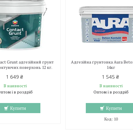
act Grunt адгезійний грунт
Адгезійна ґрунтовка Aura Beto
ктуючих поверхонь 12 кг.
14кг
1 649 ₴
1 545 ₴
В наявності
В наявності
птом і в роздріб
Оптом і в роздріб
Купити
Купити
10