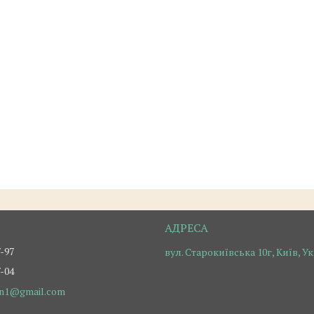
7-97
вул. Старокиївська 10г, Київ, У
7-04
on1@gmail.com