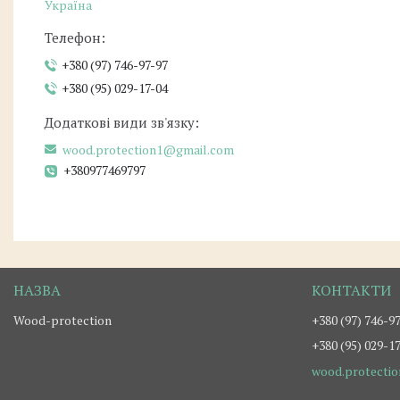
Україна
+380 (97) 746-97-97
+380 (95) 029-17-04
wood.protection1@gmail.com
+380977469797
Wood-protection
+380 (97) 746-9
+380 (95) 029-1
wood.protecti