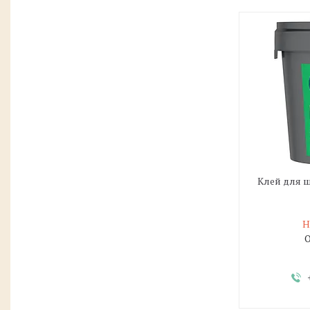
Клей для шп
Н
О