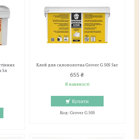
стінних
Клей для склополотна Grover G 505 5кг
m 5л
655 ₴
В наявності
Купити
Grover G 505