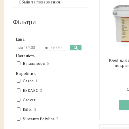
Обмін та повернення
Фільтри
Ціна
Наявність
Клей для 
В наявності
6
покритт
Виробник
Casco
1
О
ESKARO
2
Grover
1
Kiilto
3
Vincents Polyline
3