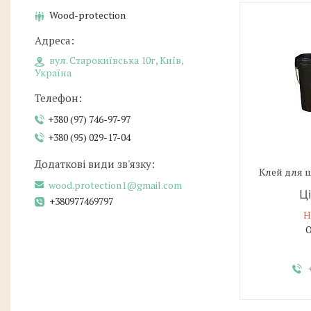
Wood-protection
вул. Старокиївська 10г, Київ,
Україна
+380 (97) 746-97-97
+380 (95) 029-17-04
Клей для ш
wood.protection1@gmail.com
Ц
+380977469797
Н
О