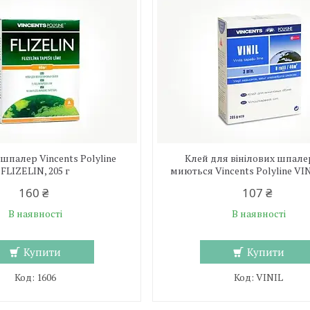
шпалер Vincents Polyline
Клей для вінілових шпале
FLIZELIN, 205 г
миються Vincents Polyline VINI
160 ₴
107 ₴
В наявності
В наявності
Купити
Купити
1606
VINIL