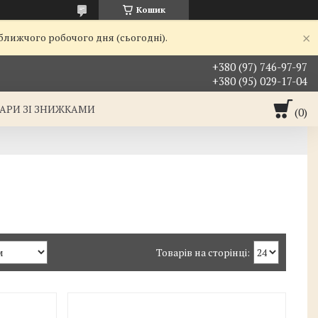
Кошик
йближчого робочого дня (сьогодні).
+380 (97) 746-97-97
+380 (95) 029-17-04
АРИ ЗІ ЗНИЖКАМИ