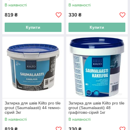
В наявності
В наявності
819
330
₴
₴
Купити
Купити
Затирка для швів Kiilto pro tile
Затирка для швів Kiilto pro tile
grout (Saumalaasti) 44 темно-
grout (Saumalaasti) 48
сірий 3кг
графітово-сірий 1кг
В наявності
В наявності
819
330
₴
₴