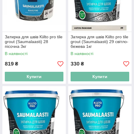
Затирка для швів Kiilto pro tile
Затирка для швів Kiilto pro tile
grout (Saumalaasti) 28
grout (Saumalaasti) 29 світло-
пісочна 3кг
бежева 1кг
В наявності
В наявності
819
330
₴
₴
Купити
Купити