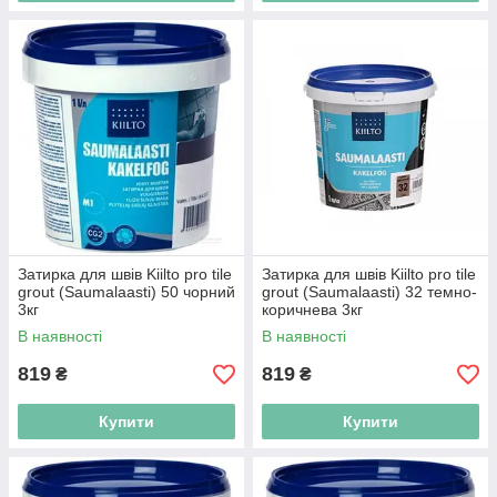
Затирка для швів Kiilto pro tile
Затирка для швів Kiilto pro tile
grout (Saumalaasti) 50 чорний
grout (Saumalaasti) 32 темно-
3кг
коричнева 3кг
В наявності
В наявності
819
819
₴
₴
Купити
Купити