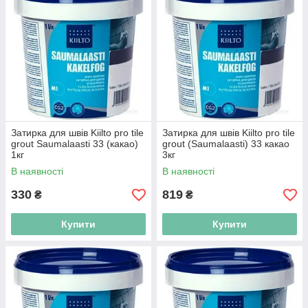
Затирка для швів Kiilto pro tile
Затирка для швів Kiilto pro tile
grout Saumalaasti 33 (какао)
grout (Saumalaasti) 33 какао
1кг
3кг
В наявності
В наявності
330
819
₴
₴
Купити
Купити