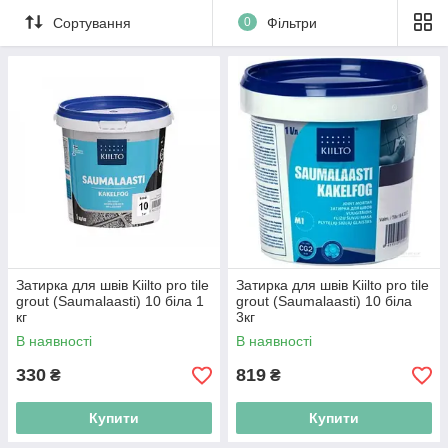
Сортування
0
Фільтри
Затирка для швів Kiilto pro tile
Затирка для швів Kiilto pro tile
grout (Saumalaasti) 10 біла 1
grout (Saumalaasti) 10 біла
кг
3кг
В наявності
В наявності
330
819
₴
₴
Купити
Купити