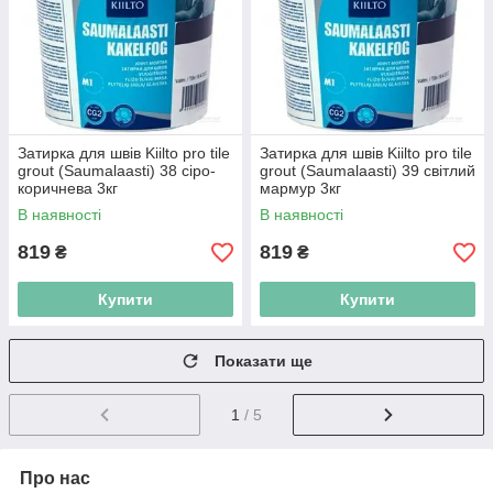
Затирка для швів Kiilto pro tile
Затирка для швів Kiilto pro tile
grout (Saumalaasti) 38 сіро-
grout (Saumalaasti) 39 світлий
коричнева 3кг
мармур 3кг
В наявності
В наявності
819
819
₴
₴
Купити
Купити
Показати ще
1
/ 5
Про нас