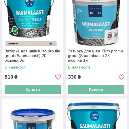
Затирка для швів Kiilto pro tile
Затирка для швів Kiilto pro tile
grout (Saumalaasti) 20
grout (Saumalaasti) 28
рожева 3кг
пісочна 1кг
В наявності
В наявності
819
330
₴
₴
Купити
Купити