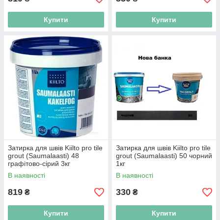
Купити
Купити
Затирка для швів Kiilto pro tile
Затирка для швів Kiilto pro tile
grout (Saumalaasti) 48
grout (Saumalaasti) 50 чорний
графітово-сірий 3кг
1кг
В наявності
В наявності
819
330
₴
₴
Купити
Купити