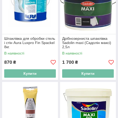
Шпаклівка для обробки стель
Дрібнозерниста шпаклівка
і стін Aura Luxpro Fin Spaсkel
Sadolin maxi (Садолін максі)
8кг.
2,5л
В наявності
В наявності
870
1 700
₴
₴
Купити
Купити