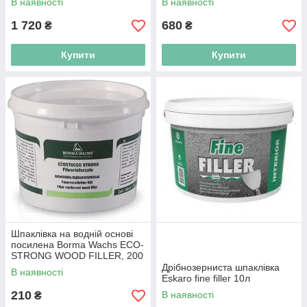
В наявності
В наявності
1 720
680
₴
₴
Купити
Купити
Шпаклівка на водній основі
посилена Borma Wachs ECO-
STRONG WOOD FILLER, 200
г
Дрібнозерниста шпаклівка
В наявності
Eskaro fine filler 10л
210
В наявності
₴