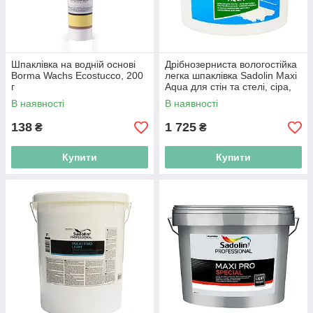
Шпаклівка на водній основі
Дрібнозерниста вологостійка
Borma Wachs Ecostucco, 200
легка шпаклівка Sadolin Maxi
г
Aqua для стін та стелі, сіра,
2,5л
В наявності
В наявності
138
1 725
₴
₴
Купити
Купити