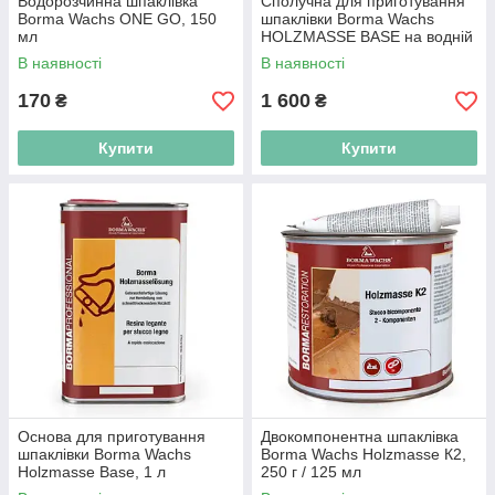
Водорозчинна шпаклівка
Сполучна для приготування
Borma Wachs ONE GO, 150
шпаклівки Borma Wachs
мл
HOLZMASSE BASE на водній
основі, 1 л
В наявності
В наявності
170
1 600
₴
₴
Купити
Купити
Основа для приготування
Двокомпонентна шпаклівка
шпаклівки Borma Wachs
Borma Wachs Holzmasse К2,
Holzmasse Base, 1 л
250 г / 125 мл