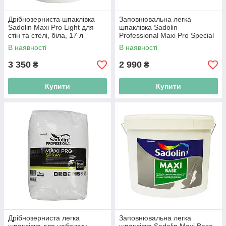
Дрібнозерниста шпаклівка
Заповнювальна легка
Sadolin Maxi Pro Light для
шпаклівка Sadolin
стін та стелі, біла, 17 л
Professional Maxi Pro Special
для стін і стелі, світло-сіра,
В наявності
В наявності
10 л
3 350
2 990
₴
₴
Купити
Купити
Дрібнозерниста легка
Заповнювальна легка