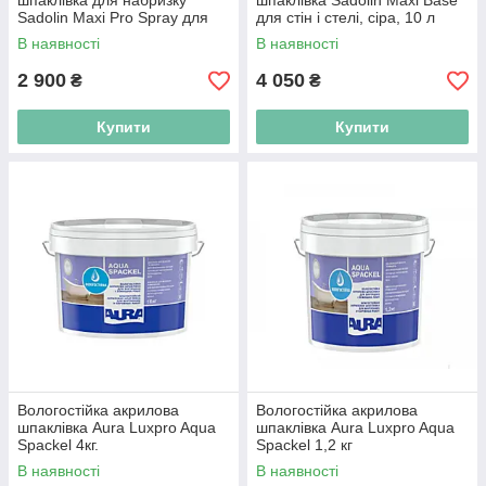
шпаклівка для набризку
шпаклівка Sadolin Maxi Base
Sadolin Maxi Pro Spray для
для стін і стелі, сіра, 10 л
стін і стелі, біла, 17 л
В наявності
В наявності
2 900
4 050
₴
₴
Купити
Купити
Вологостійка акрилова
Вологостійка акрилова
шпаклівка Aura Luxpro Aqua
шпаклівка Aura Luxpro Aqua
Spackel 4кг.
Spackel 1,2 кг
В наявності
В наявності