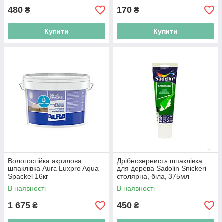
480
170
₴
₴
Купити
Купити
Вологостійка акрилова
Дрібнозерниста шпаклівка
шпаклівка Aura Luxpro Aqua
для дерева Sadolin Snickeri
Spackel 16кг
столярна, біла, 375мл
В наявності
В наявності
1 675
450
₴
₴