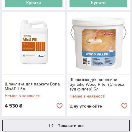
Купити
Купити
Шпаклівка для деревини
Шпаклівка для паркету Bona
Synteko Wood Filler (Сінтеко
Mix&Fill 5л
вуд філлер) 5л
Немає в наявності
Немає в наявності
4 530
₴
Ціну уточнюйте
Показати ще