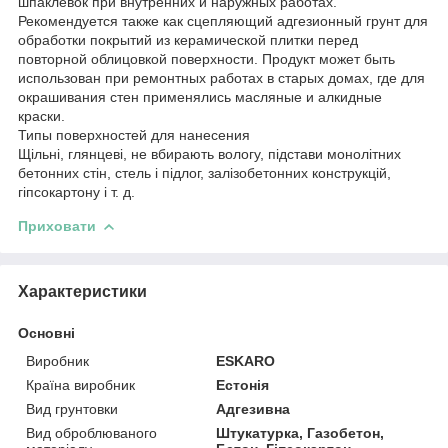
шпаклевок при внутренних и наружных работах.
Рекомендуется также как сцепляющий адгезионный грунт для
обработки покрытий из керамической плитки перед
повторной облицовкой поверхности. Продукт может быть
использован при ремонтных работах в старых домах, где для
окрашивания стен применялись масляные и алкидные
краски.
Типы поверхностей для нанесения
Щільні, глянцеві, не вбирають вологу, підстави монолітних
бетонних стін, стель і підлог, залізобетонних конструкцій,
гіпсокартону і т. д.
Приховати
Характеристики
Основні
Виробник
ESKARO
Країна виробник
Естонія
Вид грунтовки
Адгезивна
Вид оброблюваного
Штукатурка, Газобетон,