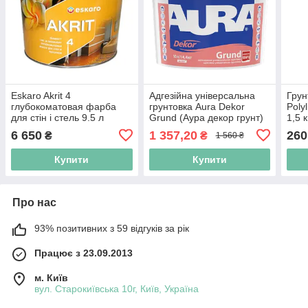
Eskaro Akrit 4
Адгезійна універсальна
Грун
глубокоматовая фарба
грунтовка Aura Dekor
Pol
для стін і стель 9.5 л
Grund (Аура декор грунт)
1,5 к
10л. (14,4 кг)
6 650
1 357,20
260
₴
₴
1 560 ₴
Купити
Купити
Про нас
93% позитивних з 59 відгуків за рік
Працює з 23.09.2013
м. Київ
вул. Старокиївська 10г, Київ, Україна