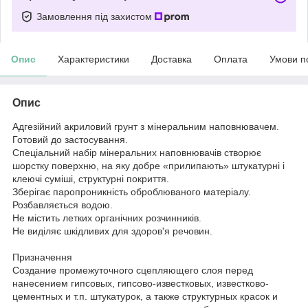
Замовлення під захистом
Опис
Характеристики
Доставка
Оплата
Умови п
Опис
Адгезійний акриловий грунт з мінеральним наповнювачем.
Готовий до застосування.
Спеціальний набір мінеральних наповнювачів створює
шорстку поверхню, на яку добре «прилипають» штукатурні і
клеючі суміші, структурні покриття.
Зберігає паропроникність оброблюваного матеріалу.
Розбавляється водою.
Не містить летких органічних розчинників.
Не виділяє шкідливих для здоров'я речовин.
Призначення
Cоздание промежуточного сцепляющего слоя перед
нанесением гипсовых, гипсово-известковых, известково-
цементных и т.п. штукатурок, а также структурных красок и