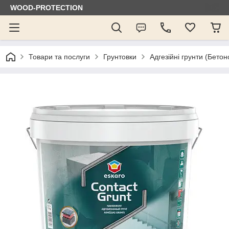
WOOD-PROTECTION
Товари та послуги
Грунтовки
Адгезійні грунти (Бетон