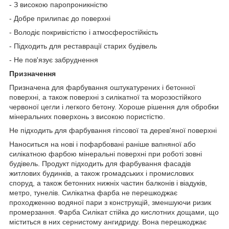
- З високою паропроникністю
- Добре прилипає до поверхні
- Володіє покривістістю і атмосферостійкість
- Підходить для реставрації старих будівель
- Не пов'язує забруднення
Призначення
Призначена для фарбування оштукатурених і бетонної
поверхні, а також поверхні з силікатної та морозостійкого
червоної цегли і легкого бетону. Хороше рішення для обробки
мінеральних поверхонь з високою пористістю.
Не підходить для фарбування гіпсової та дерев'яної поверхні
Наноситься на нові і пофарбовані раніше вапняної або
силікатною фарбою мінеральні поверхні при роботі зовні
будівель. Продукт підходить для фарбування фасадів
житлових будинків, а також громадських і промислових
споруд, а також бетонних нижніх частин балконів і віадуків,
метро, тунелів. Силікатна фарба не перешкоджає
проходженню водяної пари з конструкцій, зменшуючи ризик
промерзання. Фарба Силікат стійка до кислотних дощами, що
міститься в них сернистому ангидриду. Вона перешкоджає