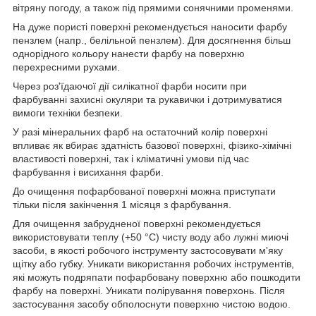
вітряну погоду, а також під прямими сонячними променями.
На дуже пористі поверхні рекомендується наносити фарбу
пензлем (напр., белільной пензлем). Для досягнення більш
однорідного кольору нанести фарбу на поверхню
перехресними рухами.
Через роз'їдаючої дії силікатної фарби носити при
фарбуванні захисні окуляри та рукавички і дотримуватися
вимоги техніки безпеки.
У разі мінеральних фарб на остаточний колір поверхні
впливає як вбирає здатність базової поверхні, фізико-хімічні
властивості поверхні, так і кліматичні умови під час
фарбування і висихання фарби.
До очищення пофарбованої поверхні можна приступати
тільки після закінчення 1 місяця з фарбування.
Для очищення забрудненої поверхні рекомендується
використовувати теплу (+50 °С) чисту воду або лужні миючі
засоби, в якості робочого інструменту застосовувати м'яку
щітку або губку. Уникати використання робочих інструментів,
які можуть подряпати пофарбовану поверхню або пошкодити
фарбу на поверхні. Уникати полірування поверхонь. Після
застосування засобу обполоснути поверхню чистою водою.