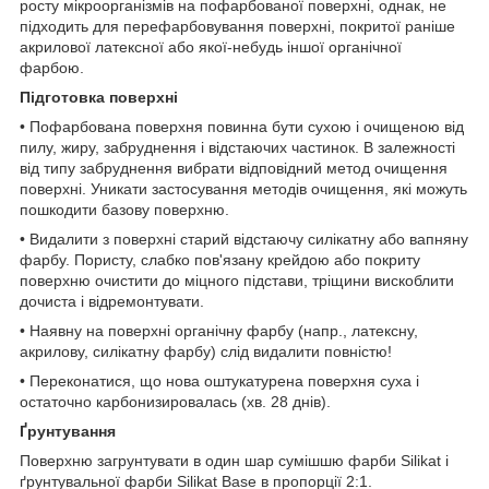
росту мікроорганізмів на пофарбованої поверхні, однак, не
підходить для перефарбовування поверхні, покритої раніше
акрилової латексної або якої-небудь іншої органічної
фарбою.
Підготовка поверхні
• Пофарбована поверхня повинна бути сухою і очищеною від
пилу, жиру, забруднення і відстаючих частинок. В залежності
від типу забруднення вибрати відповідний метод очищення
поверхні. Уникати застосування методів очищення, які можуть
пошкодити базову поверхню.
• Видалити з поверхні старий відстаючу силікатну або вапняну
фарбу. Пористу, слабко пов'язану крейдою або покриту
поверхню очистити до міцного підстави, тріщини вискоблити
дочиста і відремонтувати.
• Наявну на поверхні органічну фарбу (напр., латексну,
акрилову, силікатну фарбу) слід видалити повністю!
• Переконатися, що нова оштукатурена поверхня суха і
остаточно карбонизировалась (хв. 28 днів).
Ґрунтування
Поверхню загрунтувати в один шар сумішшю фарби Silikat і
ґрунтувальної фарби Silikat Base в пропорції 2:1.