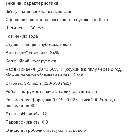
Технічні характеристики
Зв'язуюча речовина: калієве скло
Сфера використання: зовнішні та внутрішні роботи
Щільність: 1,60 кг/л
Розчинник: вода
Ступінь глянцю: глубокоматовая
Вміст сухої речовини: 34%
Колір: білий, колерується
Час висихання (20 °З 50% RH):сухий від пилу через 2 год.
Можна перефарбовувати через 12 год.
Витрата: 3-5 м
2
/л (320-530 г/м
2
)
Робочі інструменти: кисть, валик, розпилювач
Розпилення: форсунка 0,019"-0,025", тиск 200 бар, кут
розпилення 60°
Рівень рН фарби: 12
Паропроникність: 0,9
Очищення робочих інструментів: водою