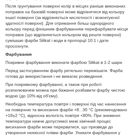
Після грунтування поверхні колір в місцях раніше виконаних
поправок на базовій поверхні може відрізнятися від кольору
іншої поверхні (за відрізняється кислотності і всмоктуючої
здатності поверхні). Для отримання більш однорідного
кольору перед фінішним фарбуванням перефарбувати місця
поправок (що відрізняються кольором від решти поверхні)
сумішшю фарби Silikat і води в пропорції 10:1 і дати
просохнути.
Фарбування
Покривне фарбування виконати фарбою Silikat в 1-2 шари.
Перед застосуванням фарбу ретельно перемішати. Фарба
готова до використання і не вимагає розведення.
При покривному фарбуванні, а також при роботі
розпилювачем можна при бажанні розбавити фарбу чистою
водою (до 10% від об'єму).
Необхідна температура повітря і поверхні під час нанесення
на поверхню та висихання фарби +8...30 °С (рекомендовано
+18±2 °С), відносна вологість повітря <80%. При зниженні
температури нижче допустимої межі хімічний процес
висихання фарби може перерватися, що призведе до
утворення неякісної плівки фарби. Уникати фарбування у