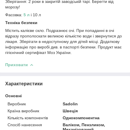
Зберігання: 2 роки в закритій заводській тарі. Берегти від
морозу!
Фасовка:
5 л
і 10 л
Техніка безпеки
Містить калієве скло. Подразнює очі. При попаданні в очі
відразу прополоскати великою кількістю води і звернутися до
лікаря. Зберігати в недоступному для дітей місці. Додаткову
інформацію про виробі див. в паспорті безпеки. Продукт має
гігієнічний сертифікат Моз України.
Приховати
Характеристики
Основні
Виробник
Sadolin
Країна виробник
Швеція
Кількість компонентів
Однокомпонентна
Спосіб нанесення
Валіком, Пензликом,
Механізований