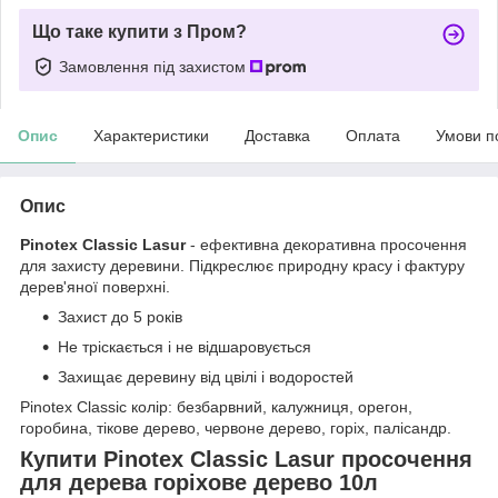
Що таке купити з Пром?
Замовлення під захистом
Опис
Характеристики
Доставка
Оплата
Умови п
Опис
Pinotex Classic Lasur
- ефективна декоративна просочення
для захисту деревини. Підкреслює природну красу і фактуру
дерев'яної поверхні.
Захист до 5 років
Не тріскається і не відшаровується
Захищає деревину від цвілі і водоростей
Pinotex Classic колір: безбарвний, калужниця, орегон,
горобина, тікове дерево, червоне дерево, горіх, палісандр.
Купити Pinotex Classic Lasur просочення
для дерева горіхове дерево 10л