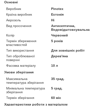
Основні
Виробник
Pinotex
Країна виробник
Естонія
Аерозоль
Ні
Вид просочення
Антисептична,
Водовідштовхувальна
Колір
Червоний
Термін збереження
5 років
властивостей
Тип використання
Для зовнішніх робіт
Тип оброблюваної
Дерев'яна
поверхні
Фасовка матеріалу
10 л
Умови зберігання
Максимальна
35 град.
температура зберігання
Мінімальна температура
5 град.
зберігання
Термін зберігання
60 міс
Характеристики роботи з матеріалом