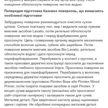
очищення обполоснути поверхню чистою водою.
Попередня підготовка базових поверхонь, що вимагають
особливої підготовки
Забруднену поверхню рекомендується очистити сухою
щіткою. Сильно пов'язану пил, жир і видалити нагар лужним
миючим засобом Lavatio, потім ретельно обполоснути
поверхню чистою водою і перед фарбуванням дати
просохнути. Цвіль і поверхневу органіку видалити механічним
способом вологою щіткою, губкою або шкребком. Потім
поверхню вимити миючим засобом Bio-Lavatio, ретельно
обполоснути водою і дати просохнути перед
перефарбовуванням. Перебувають у контакті з грунтом, а
також приховані дерев'яні конструкції просочити до насичення
засобом глибокого просочення Impra. Просочена поверхня не
призначена для перефарбування. Перебувають у вологому
середовищі дерев'яні поверхні просочити до насичення
деревозахисним грунтовкою Pinotex Base або Pinotex Wood
Primer, потім покрити покривні засобом із серії Pinotex. У
місцях сучків видалити смолу (механічно або просоченої
уайт-спіритом ганчіркою) і залакувати лаком для сучків.
Металеві деталі. При закріпленні настилу кращі оцинковані
цвяхи і скріпки. Не оброблені попередньо металеві деталі