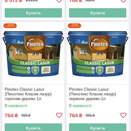
6 572
764
₴
₴
8 215 ₴
955 ₴
Купити
Купити
–20%
–20%
Pinotex Classic Lasur
Pinotex Classic Lasur
(Пинотекс Класик лазур)
(Пинотекс Класик лазур)
горіхове дерево 1л
червоне дерево 1л
В наявності
В наявності
764
764
₴
₴
955 ₴
955 ₴
Купити
Купити