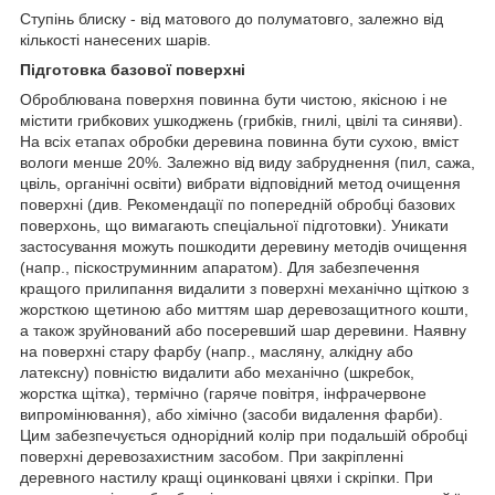
Ступінь блиску - від матового до полуматовго, залежно від
кількості нанесених шарів.
Підготовка базової поверхні
Оброблювана поверхня повинна бути чистою, якісною і не
містити грибкових ушкоджень (грибків, гнилі, цвілі та синяви).
На всіх етапах обробки деревина повинна бути сухою, вміст
вологи менше 20%. Залежно від виду забруднення (пил, сажа,
цвіль, органічні освіти) вибрати відповідний метод очищення
поверхні (див. Рекомендації по попередній обробці базових
поверхонь, що вимагають спеціальної підготовки). Уникати
застосування можуть пошкодити деревину методів очищення
(напр., піскоструминним апаратом). Для забезпечення
кращого прилипання видалити з поверхні механічно щіткою з
жорсткою щетиною або миттям шар деревозащитного кошти,
а також зруйнований або посеревший шар деревини. Наявну
на поверхні стару фарбу (напр., масляну, алкідну або
латексну) повністю видалити або механічно (шкребок,
жорстка щітка), термічно (гаряче повітря, інфрачервоне
випромінювання), або хімічно (засоби видалення фарби).
Цим забезпечується однорідний колір при подальшій обробці
поверхні деревозахистним засобом. При закріпленні
деревного настилу кращі оцинковані цвяхи і скріпки. При