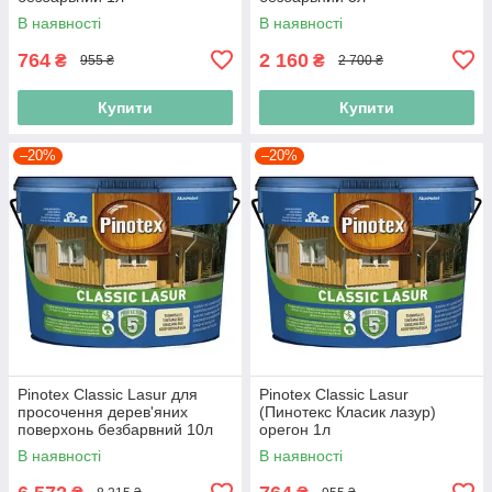
В наявності
В наявності
764
2 160
₴
₴
955 ₴
2 700 ₴
Купити
Купити
–20%
–20%
Pinotex Classic Lasur для
Pinotex Classic Lasur
просочення дерев'яних
(Пинотекс Класик лазур)
поверхонь безбарвний 10л
орегон 1л
В наявності
В наявності