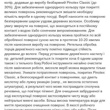
колір, додавши до виробу безбарвний Pinotex Classic (до
30%). Для забезпечення однорідного кольору при покритті
великих поверхонь рекомендується змішати необхідну
кількість вироби в одному посуді. Виріб наносити на поверхню
безперервним шаром уздовж деревних волокон. Особливу
увагу звернути на поверхні, що знаходяться в постійному
контакті з водою і/або сонячним випромінюванням. Для
забезпечення однорідного кольору можна пройтися по всій
обробленої поверхні сухою кистю в протягом 10-20 хвилин
після нанесення виробу на поверхню. Ретельна обробка
торців дерев'яного настилу помітно підвищує стійкість
деревини до вологи. Перед установкою дерев'яного настилу і
пр. деталей рекомендується їх покрити хоча б одним шаром
також і з тильного боку.Робочі інструменти негайно очистити
після закінчення роботи, висохле виріб можна видалити тільки
механічно. Уникати потрапляння поверхонь, покритих Pinotex
Classic, в безпосередній контакт з поверхнями, що дають
кислотну або лужну реакцію (напр., не висохла остаточно
штукатурка), в результаті чого може постраждати сполучна
речовина, що пов'язує пігмент. Для очищення забрудненої в
ході експлуатації поверхні застосовувати чисту воду або
нейтральні миючі засоби. Більш висока температура води для
миття прискорює очищення поверхні. В якості робочого
інструменту використовувати м'яку щітку або губку. Після