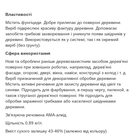
Властивості
Містить фунгіциди. Добре прилипає до поверхні деревини.
Виріб підкреслює красиву фактуру деревини. Допомагає
запобігти грибкові захворювання і уникнути появи шкідників у
деревині. Використовується як у системі, так і як окремий
виріб (без грунту).
Сфера використання
Нові та оброблені раніше деревозахистним засобом дерев'яні
поверхні при зовнішніх роботах, наприклад, дерев'яні
фасади, огорожі, двері, вікна, навіси, конструкції з колод і т. д.
Виріб призначений для декоративної обробки деревини.
Містить активні речовини для захисту деревини від цвілі та
синяви. Підходить для фарбування, в першу чергу, пиленой, а
також струганої дерев'яної поверхні. Не підходить для
обробки зараженої грибками або населеної шкідниками
деревини.
Зв'язуюча речовина АМА-алкід.
Щільність 0,89 кг/л.
Вміст сухого залишку 43-46% (залежно від кольору).