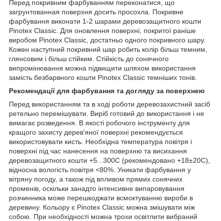
Перед покривним фарбуванням переконатися, що
загрунтованная поверхня досить просохла. Покривне
фарбування виконати 1-2 шарами деревозащитного кошти
Pinotex Classic. Для оновлення поверхні, покритої раніше
виробом Pinotex Classic, достатньо одного покривного шару.
Кожен наступний покривний шар робить колір більш темним,
глянсовим і більш стійким. Стійкість до сонячного
випромінювання можна підвищити шляхом використання
замість безбарвного кошти Pinotex Classic темніших тонів.
Рекомендації для фарбування та догляду за поверхнею
Перед використанням та в ході роботи деревозахистний засіб
ретельно перемішувати. Виріб готовий до використання і не
вимагає розведення. В якості робочого інструменту для
кращого захисту дерев'яної поверхні рекомендується
використовувати кисть. Необхідна температура повітря і
поверхні під час нанесення на поверхню та висихання
деревозащитного кошти +5...300C (рекомендовано +18±20С),
відносна вологість повітря <80%. Уникати фарбування у
вітряну погоду, а також під впливом прямих сонячних
променів, оскільки занадто інтенсивне випаровування
розчинника може перешкоджати всмоктуванню вироби в
деревину. Кольору є Pinotex Classic можна змішувати між
собою. При необхідності можна трохи освітлити вибраний