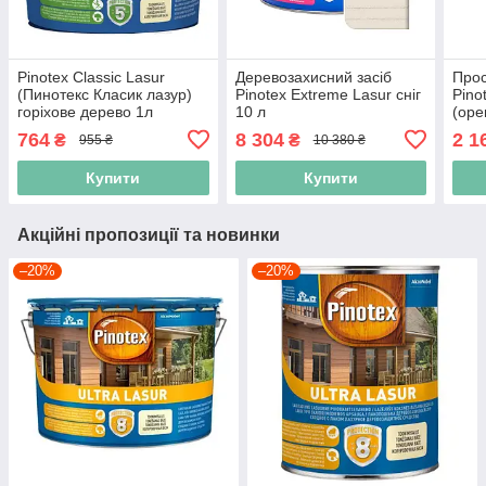
Pinotex Classic Lasur
Деревозахисний засіб
Прос
(Пинотекс Класик лазур)
Pinotex Extreme Lasur сніг
Pino
горіхове дерево 1л
10 л
(оре
764
8 304
2 1
₴
₴
955 ₴
10 380 ₴
Купити
Купити
Акційні пропозиції та новинки
–20%
–20%