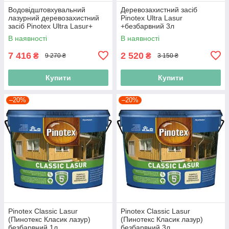
Водовідштовхувальний
Деревозахистний засіб
лазурний деревозахистний
Pinotex Ultra Lasur
засіб Pinotex Ultra Lasur+
+безбарвний 3л
безбарвний 10л
В наявності
В наявності
7 416
2 520
₴
₴
9 270 ₴
3 150 ₴
Купити
Купити
–20%
–20%
Pinotex Classic Lasur
Pinotex Classic Lasur
(Пинотекс Класик лазур)
(Пинотекс Класик лазур)
безбарвний 1л
безбарвний 3л