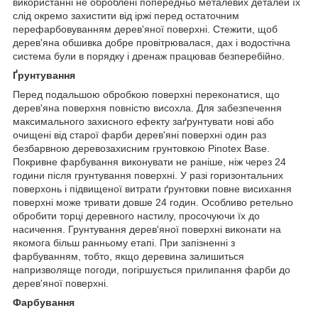
використанні не оброблені попередньо металевих деталей їх
слід окремо захистити від іржі перед остаточним
перефарбовуванням дерев'яної поверхні. Стежити, щоб
дерев'яна обшивка добре провітрювалася, дах і водостічна
система були в порядку і дренаж працював безперебійно.
Ґрунтування
Перед подальшою обробкою поверхні переконатися, що
дерев'яна поверхня повністю висохла. Для забезпечення
максимального захисного ефекту заґрунтувати нові або
очищені від старої фарби дерев'яні поверхні один раз
безбарвною деревозахисним грунтовкою Pinotex Base.
Покривне фарбування виконувати не раніше, ніж через 24
години після грунтування поверхні. У разі горизонтальних
поверхонь і підвищеної витрати ґрунтовки повне висихання
поверхні може тривати довше 24 годин. Особливо ретельно
обробити торці деревного настилу, просочуючи їх до
насичення. Грунтування дерев'яної поверхні виконати на
якомога більш ранньому етапі. При запізненні з
фарбуванням, тобто, якщо деревина залишиться
напризволяще погоди, погіршується прилипання фарби до
дерев'яної поверхні.
Фарбування