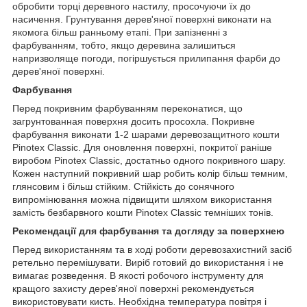
обробити торці деревного настилу, просочуючи їх до
насичення. Грунтування дерев'яної поверхні виконати на
якомога більш ранньому етапі. При запізненні з
фарбуванням, тобто, якщо деревина залишиться
напризволяще погоди, погіршується прилипання фарби до
дерев'яної поверхні.
Фарбування
Перед покривним фарбуванням переконатися, що
загрунтованная поверхня досить просохла. Покривне
фарбування виконати 1-2 шарами деревозащитного кошти
Pinotex Classic. Для оновлення поверхні, покритої раніше
виробом Pinotex Classic, достатньо одного покривного шару.
Кожен наступний покривний шар робить колір більш темним,
глянсовим і більш стійким. Стійкість до сонячного
випромінювання можна підвищити шляхом використання
замість безбарвного кошти Pinotex Classic темніших тонів.
Рекомендації для фарбування та догляду за поверхнею
Перед використанням та в ході роботи деревозахистний засіб
ретельно перемішувати. Виріб готовий до використання і не
вимагає розведення. В якості робочого інструменту для
кращого захисту дерев'яної поверхні рекомендується
використовувати кисть. Необхідна температура повітря і