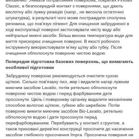
Classic, в безпосередній контакт з поверхнями, що дають
кислотну або лужну реакцію (напр., не висохла остаточно
штукатурка), в результаті чого може постраждати сполучна
речовина, що пов'язує пігмент. Для очищення забрудненої в
ході експлуатації поверхні застосовувати чисту воду або
нейтральні миючі засоби. Більш висока температура води для
миття прискорює очищення поверхні. В якості робочого
інструменту використовувати м'яку щітку або губку. Після
очищення обполоснути поверхню чистою водою.
Попередня підготовка базових поверхонь, що вимагають
особливої підготовки
Забруднену поверхню рекомендується очистити сухою
щіткою. Сильно пов'язану пил, жир і видалити нагар лужним
миючим засобом Lavatio, потім ретельно обполоснути
поверхню чистою водою і перед фарбуванням дати
просохнути. Цвіль і поверхневу органіку видалити механічним
способом вологою щіткою, губкою або шкребком. Потім
поверхню вимити миючим засобом Bio-Lavatio, ретельно
обполоснути водою і дати просохнути перед
перефарбовуванням. Перебувають у контакті з грунтом, а
також приховані дерев'яні конструкції просочити до насичення
засобом глибокого просочення Impra. Просочена поверхня не