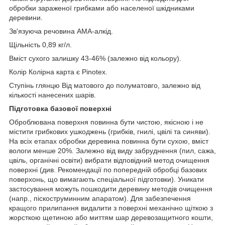
обробки зараженої грибками або населеної шкідниками
деревини.
Зв'язуюча речовина АМА-алкід.
Щільність 0,89 кг/л.
Вміст сухого залишку 43-46% (залежно від кольору).
Колір Колірна карта є Pinotex.
Ступінь глянцю Від матового до полуматовго, залежно від
кількості нанесених шарів.
Підготовка базової поверхні
Оброблювана поверхня повинна бути чистою, якісною і не
містити грибкових ушкоджень (грибків, гнилі, цвілі та синяви).
На всіх етапах обробки деревина повинна бути сухою, вміст
вологи менше 20%. Залежно від виду забруднення (пил, сажа,
цвіль, органічні освіти) вибрати відповідний метод очищення
поверхні (див. Рекомендації по попередній обробці базових
поверхонь, що вимагають спеціальної підготовки). Уникати
застосування можуть пошкодити деревину методів очищення
(напр., піскоструминним апаратом). Для забезпечення
кращого прилипання видалити з поверхні механічно щіткою з
жорсткою щетиною або миттям шар деревозащитного кошти,