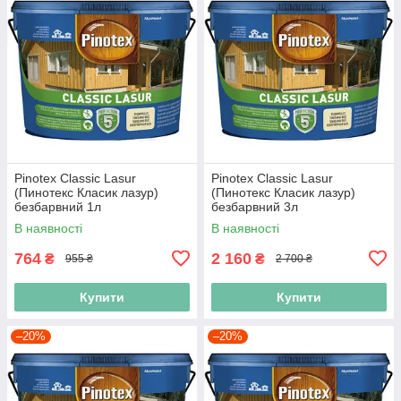
Pinotex Classic Lasur
Pinotex Classic Lasur
(Пинотекс Класик лазур)
(Пинотекс Класик лазур)
безбарвний 1л
безбарвний 3л
В наявності
В наявності
764
2 160
₴
₴
955 ₴
2 700 ₴
Купити
Купити
–20%
–20%