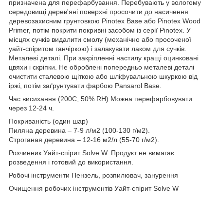
призначена для перефарбування. Перебувають у вологому
середовищі дерев'яні поверхні просочити до насичення
деревозахисним грунтовкою Pinotex Base або Pinotex Wood
Primer, потім покрити покривні засобом із серії Pinotex. У
місцях сучків видалити смолу (механічно або просоченої
уайт-спіритом ганчіркою) і залакувати лаком для сучків.
Металеві деталі. При закріпленні настилу кращі оцинковані
цвяхи і скріпки. Не оброблені попередньо металеві деталі
очистити сталевою щіткою або шліфувальною шкуркою від
іржі, потім заґрунтувати фарбою Pansarol Base.
Час висихання (200C, 50% RH) Можна перефарбовувати
через 12-24 ч.
Покриваність (один шар)
Пиляна деревина – 7-9 л/м2 (100-130 г/м2).
Строганая деревина – 12-16 м2/л (55-70 г/м2).
Розчинник Уайт-спірит Solve W. Продукт не вимагає
розведення і готовий до використання.
Робочі інструменти Пензель, розпилювач, занурення
Очищення робочих інструментів Уайт-спірит Solve W