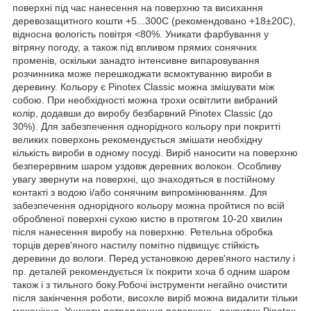
поверхні під час нанесення на поверхню та висихання
деревозащитного кошти +5...300C (рекомендовано +18±20С),
відносна вологість повітря <80%. Уникати фарбування у
вітряну погоду, а також під впливом прямих сонячних
променів, оскільки занадто інтенсивне випаровування
розчинника може перешкоджати всмоктуванню вироби в
деревину. Кольору є Pinotex Classic можна змішувати між
собою. При необхідності можна трохи освітлити вибраний
колір, додавши до виробу безбарвний Pinotex Classic (до
30%). Для забезпечення однорідного кольору при покритті
великих поверхонь рекомендується змішати необхідну
кількість вироби в одному посуді. Виріб наносити на поверхню
безперервним шаром уздовж деревних волокон. Особливу
увагу звернути на поверхні, що знаходяться в постійному
контакті з водою і/або сонячним випромінюванням. Для
забезпечення однорідного кольору можна пройтися по всій
обробленої поверхні сухою кистю в протягом 10-20 хвилин
після нанесення виробу на поверхню. Ретельна обробка
торців дерев'яного настилу помітно підвищує стійкість
деревини до вологи. Перед установкою дерев'яного настилу і
пр. деталей рекомендується їх покрити хоча б одним шаром
також і з тильного боку.Робочі інструменти негайно очистити
після закінчення роботи, висохле виріб можна видалити тільки
механічно. Уникати потрапляння поверхонь, покритих Pinotex