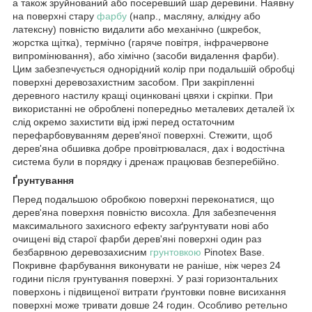
а також зруйнований або посеревший шар деревини. Наявну
на поверхні стару
фарбу
(напр., масляну, алкідну або
латексну) повністю видалити або механічно (шкребок,
жорстка щітка), термічно (гаряче повітря, інфрачервоне
випромінювання), або хімічно (засоби видалення фарби).
Цим забезпечується однорідний колір при подальшій обробці
поверхні деревозахистним засобом. При закріпленні
деревного настилу кращі оцинковані цвяхи і скріпки. При
використанні не оброблені попередньо металевих деталей їх
слід окремо захистити від іржі перед остаточним
перефарбовуванням дерев'яної поверхні. Стежити, щоб
дерев'яна обшивка добре провітрювалася, дах і водостічна
система були в порядку і дренаж працював безперебійно.
Ґрунтування
Перед подальшою обробкою поверхні переконатися, що
дерев'яна поверхня повністю висохла. Для забезпечення
максимального захисного ефекту заґрунтувати нові або
очищені від старої фарби дерев'яні поверхні один раз
безбарвною деревозахисним
грунтовкою
Pinotex Base.
Покривне фарбування виконувати не раніше, ніж через 24
години після грунтування поверхні. У разі горизонтальних
поверхонь і підвищеної витрати ґрунтовки повне висихання
поверхні може тривати довше 24 годин. Особливо ретельно