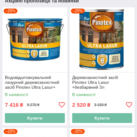
Акційні пропозиції та новинки
–20%
–20%
Водовідштовхувальний
Деревозахистний засіб
лазурний деревозахистний
Pinotex Ultra Lasur
засіб Pinotex Ultra Lasur+
+безбарвний 3л
безбарвний 10л
В наявності
В наявності
7 416
2 520
₴
₴
9 270 ₴
3 150 ₴
Купити
Купити
–20%
–20%