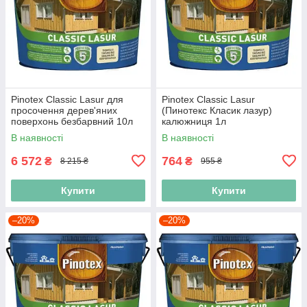
Pinotex Classic Lasur для
Pinotex Classic Lasur
просочення дерев'яних
(Пинотекс Класик лазур)
поверхонь безбарвний 10л
калюжниця 1л
В наявності
В наявності
6 572
764
₴
₴
8 215 ₴
955 ₴
Купити
Купити
–20%
–20%