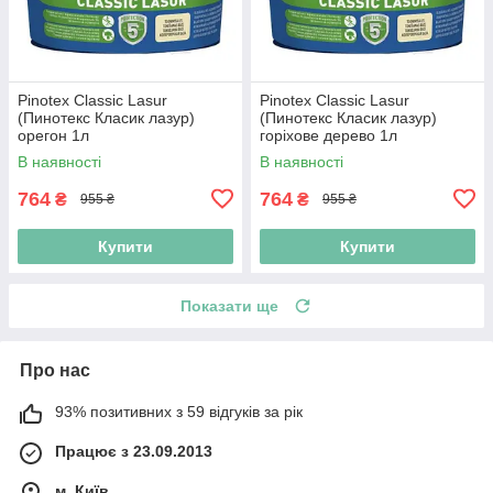
Pinotex Classic Lasur
Pinotex Classic Lasur
(Пинотекс Класик лазур)
(Пинотекс Класик лазур)
орегон 1л
горіхове дерево 1л
В наявності
В наявності
764
764
₴
₴
955 ₴
955 ₴
Купити
Купити
Показати ще
Про нас
93% позитивних з 59 відгуків за рік
Працює з 23.09.2013
м. Київ