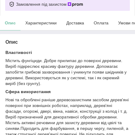
Замовлення під захистом
Опис
Характеристики
Доставка
Оплата
Умови п
Опис
Властивості
Містить фунгіциди. Добре прилипає до поверхні деревини.
Виріб підкреслює красиву фактуру деревини. Допомагає
запобігти грибкові захворювання і уникнути появи шкідників у
деревині. Використовується як у системі, так і як окремий
виріб (без грунту).
Сфера використання
Нові та оброблені раніше деревозахистним засобом дерев'яні
поверхні при зовнішніх роботах, наприклад, дерев'яні
фасади, огорожі, двері, вікна, навіси, конструкції з колод і т. д.
Виріб призначений для декоративної обробки деревини.
Містить активні речовини для захисту деревини від цвілі та
синяви.Підходить для фарбування, в першу чергу, пиленой, а
також струганої дерев'яної поверхні. Не підходить для