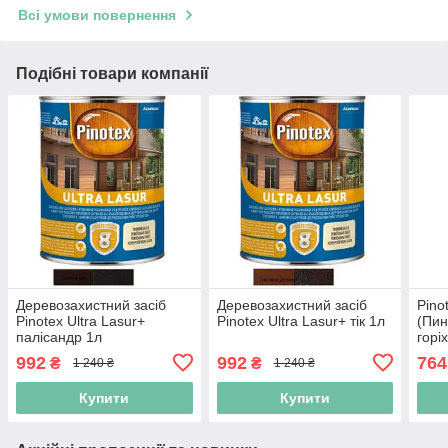
Всі умови повернення
Подібні товари компанії
Деревозахистний засіб
Деревозахистний засіб
Pino
Pinotex Ultra Lasur+
Pinotex Ultra Lasur+ тік 1л
(Пин
палісандр 1л
горі
992
992
764
₴
₴
1 240 ₴
1 240 ₴
Купити
Купити