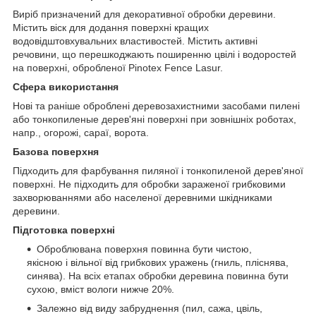
Виріб призначений для декоративної обробки деревини.
Містить віск для додання поверхні кращих
водовідштовхувальних властивостей. Містить активні
речовини, що перешкоджають поширенню цвілі і водоростей
на поверхні, обробленої Pinotex Fence Lasur.
Сфера використання
Нові та раніше оброблені деревозахистними засобами пилені
або тонкопиленые дерев'яні поверхні при зовнішніх роботах,
напр., огорожі, сараї, ворота.
Базова поверхня
Підходить для фарбування пиляної і тонкопиленой дерев'яної
поверхні. Не підходить для обробки зараженої грибковими
захворюваннями або населеної деревними шкідниками
деревини.
Підготовка поверхні
Оброблювана поверхня повинна бути чистою,
якісною і вільної від грибкових уражень (гниль, пліснява,
синява). На всіх етапах обробки деревина повинна бути
сухою, вміст вологи нижче 20%.
Залежно від виду забруднення (пил, сажа, цвіль,