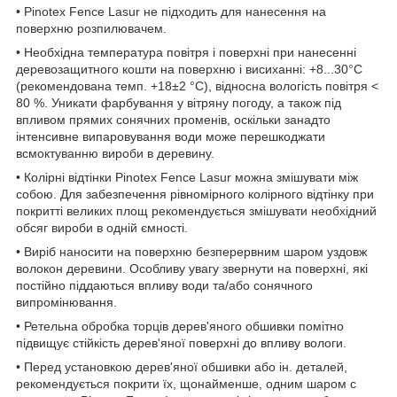
• Pinotex Fence Lasur не підходить для нанесення на
поверхню розпилювачем.
• Необхідна температура повітря і поверхні при нанесенні
деревозащитного кошти на поверхню і висиханні: +8...30°C
(рекомендована темп. +18±2 °C), відносна вологість повітря <
80 %. Уникати фарбування у вітряну погоду, а також під
впливом прямих сонячних променів, оскільки занадто
інтенсивне випаровування води може перешкоджати
всмоктуванню вироби в деревину.
• Колірні відтінки Pinotex Fence Lasur можна змішувати між
собою. Для забезпечення рівномірного колірного відтінку при
покритті великих площ рекомендується змішувати необхідний
обсяг вироби в одній ємності.
• Виріб наносити на поверхню безперервним шаром уздовж
волокон деревини. Особливу увагу звернути на поверхні, які
постійно піддаються впливу води та/або сонячного
випромінювання.
• Ретельна обробка торців дерев'яного обшивки помітно
підвищує стійкість дерев'яної поверхні до впливу вологи.
• Перед установкою дерев'яної обшивки або ін. деталей,
рекомендується покрити їх, щонайменше, одним шаром c