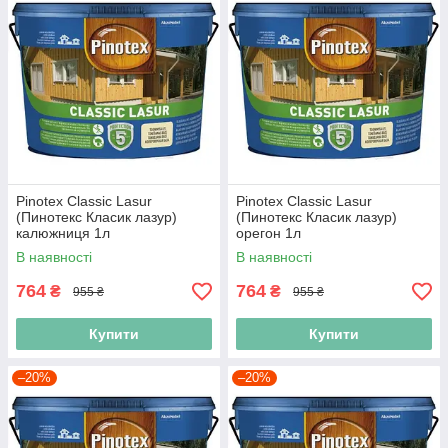
Pinotex Classic Lasur
Pinotex Classic Lasur
(Пинотекс Класик лазур)
(Пинотекс Класик лазур)
калюжниця 1л
орегон 1л
В наявності
В наявності
764
764
₴
₴
955 ₴
955 ₴
Купити
Купити
–20%
–20%