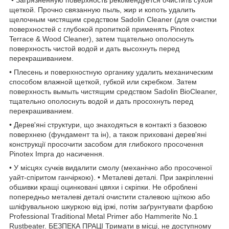
• Загрязненную поверхность рекомендуется очистить сухой
щеткой. Прочно связанную пыль, жир и копоть удалить
щелочным чистящим средством Sadolin Cleaner (для очистки
поверхностей с глубокой пропиткой применять Pinotex
Terrace & Wood Cleaner), затем тщательно ополоснуть
поверхность чистой водой и дать высохнуть перед
перекрашиванием.
• Плесень и поверхностную органику удалить механическим
способом влажной щеткой, губкой или скребком. Затем
поверхность вымыть чистящим средством Sadolin BioCleaner,
тщательно ополоснуть водой и дать просохнуть перед
перекрашиванием.
• Дерев'яні структури, що знаходяться в контакті з базовою
поверхнею (фундамент та ін), а також приховані дерев'яні
конструкції просочити засобом для глибокого просочення
Pinotex Impra до насичення.
• У місцях сучків видалити смолу (механічно або просоченої
уайт-спіритом ганчіркою). • Металеві деталі. При закріпленні
обшивки кращі оцинковані цвяхи і скріпки. Не оброблені
попередньо металеві деталі очистити сталевою щіткою або
шліфувальною шкуркою від іржі, потім заґрунтувати фарбою
Professional Traditional Metal Primer або Hammerite No.1
Rustbeater. БЕЗПЕКА ПРАЦІ Тримати в місці, не доступному