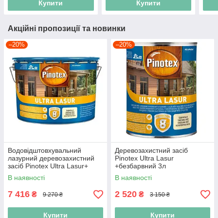
Купити
Купити
Акційні пропозиції та новинки
–20%
–20%
Водовідштовхувальний
Деревозахистний засіб
лазурний деревозахистний
Pinotex Ultra Lasur
засіб Pinotex Ultra Lasur+
+безбарвний 3л
безбарвний 10л
В наявності
В наявності
7 416
2 520
₴
₴
9 270 ₴
3 150 ₴
Купити
Купити