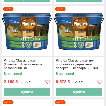
–20%
–20%
Pinotex Classic Lasur
Pinotex Classic Lasur для
(Пинотекс Класик лазур)
просочення дерев'яних
безбарвний 3л
поверхонь безбарвний 10л
В наявності
В наявності
2 160
6 572
₴
₴
2 700 ₴
8 215 ₴
Купити
Купити
–20%
–20%