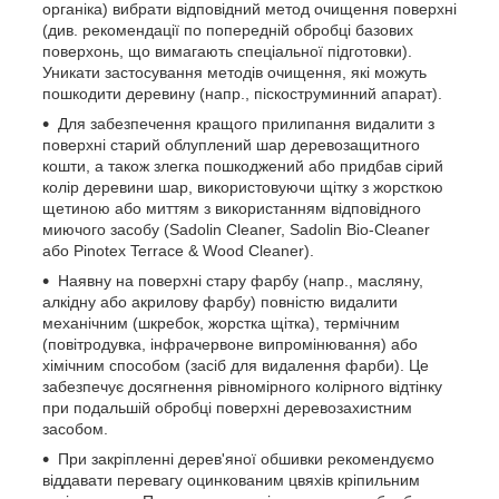
органіка) вибрати відповідний метод очищення поверхні
(див. рекомендації по попередній обробці базових
поверхонь, що вимагають спеціальної підготовки).
Уникати застосування методів очищення, які можуть
пошкодити деревину (напр., піскоструминний апарат).
Для забезпечення кращого прилипання видалити з
поверхні старий облуплений шар деревозащитного
кошти, а також злегка пошкоджений або придбав сірий
колір деревини шар, використовуючи щітку з жорсткою
щетиною або миттям з використанням відповідного
миючого засобу (Sadolin Cleaner, Sadolin Bio-Cleaner
або Pinotex Terrace & Wood Cleaner).
Наявну на поверхні стару фарбу (напр., масляну,
алкідну або акрилову фарбу) повністю видалити
механічним (шкребок, жорстка щітка), термічним
(повітродувка, інфрачервоне випромінювання) або
хімічним способом (засіб для видалення фарби). Це
забезпечує досягнення рівномірного колірного відтінку
при подальшій обробці поверхні деревозахистним
засобом.
При закріпленні дерев'яної обшивки рекомендуємо
віддавати перевагу оцинкованим цвяхів кріпильним