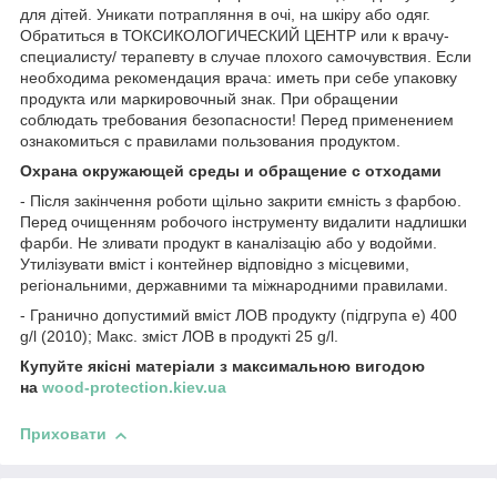
для дітей. Уникати потрапляння в очі, на шкіру або одяг.
Обратиться в ТОКСИКОЛОГИЧЕСКИЙ ЦЕНТР или к врачу-
специалисту/ терапевту в случае плохого самочувствия. Если
необходима рекомендация врача: иметь при себе упаковку
продукта или маркировочный знак. При обращении
соблюдать требования безопасности! Перед применением
ознакомиться с правилами пользования продуктом.
Охрана окружающей среды и обращение с отходами
- Після закінчення роботи щільно закрити ємність з фарбою.
Перед очищенням робочого інструменту видалити надлишки
фарби. Не зливати продукт в каналізацію або у водойми.
Утилізувати вміст і контейнер відповідно з місцевими,
регіональними, державними та міжнародними правилами.
- Гранично допустимий вміст ЛОВ продукту (підгрупа e) 400
g/l (2010); Макс. зміст ЛОВ в продукті 25 g/l.
Купуйте якісні матеріали з максимальною вигодою
на
wood-protection.kiev.ua
Приховати