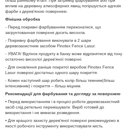
більш ранньому етапі. При затримці фарбування або при
впливі на деревину атмосферних явищ погіршується адгезія
фарби з дерев'яною поверхнею.
Фінішна обробка
- Перед покривні фарбуванням переконатися, що
загрунтованная поверхня досить висохла.
- Покривну фарбування виконувати в 2 шари
деревозахистним засобом Pinotex Fence Lasur.
- УВАГА! Відтінок продукту в банку може відрізнятися від тону
остаточно висохлої дерев'яної поверхні.
- Для оновлення раніше покритої виробом Pinotex Fence
Lasur поверхні достатньо одного шару покриття.
- Кожен наступний шар робить колір більш темним(більш
інтенсивним) і покриття – більш міцним.
Рекомендації для фарбування та догляду за поверхнею
• Перед використанням і в процесі роботи деревозахистний
засіб слід ретельно перемішувати. Виріб готовий до
використання і не вимагає розведення.
• Для кращого захисту дерев'яної поверхні рекомендуємо в
якості робочого інструменту використовувати кисть.