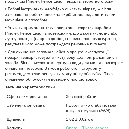
продуктом Pinotex Fence Lasur також і зі зворотного боку.
• Робочі інструменти необхідно очистити відразу ж після
завершення роботи, висохле виріб можна видалити тільки
механічним способом.
• Уникати прямого дотику поверхонь, покритих виробом
Pinotex Fence Lasur, з поверхнями, що дають кислотну або
лужну реакцію (напр., з до кінця не висохлої штукатуркою), в
результаті чого може постраждати речовина пігменту.
• Для очищення запачкавшейся в процесі експлуатації
поверхні використовувати чисту воду або нейтральні миючі
засоби. Більш висока температура води для миття прискорює
очищення поверхні. В якості робочого інструменту
рекомендуємо застосовувати м'яку щітку або губку. Після
очищення обполоснути поверхню чистою водою.
Технічні характеристики
Сфера використання
Зовнішні роботи
Зв'язуюча речовина
Гідролітично стабілізована
алкідна емульсія (AWB)
Щільність
1,02 ± 0,02 кг/л
Кольори
Орегон
,
Тікове дерево
,