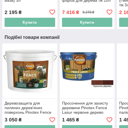
База) 3л
фарба для дерева тік 10л
(Пин
тік 3
2 195
7 416
2 1
₴
₴
9 270 ₴
Купити
Купити
Подібні товари компанії
Деревозащита для
Просочення для захисту
Прос
пиляних дерев'яних
деревини Pinotex Fence
Pino
поверхонь Pinotex Fence
Lasur червоне дерево
палі
Lasur горобина 10л.
2,5л.
3 050
1 465
1 4
₴
₴