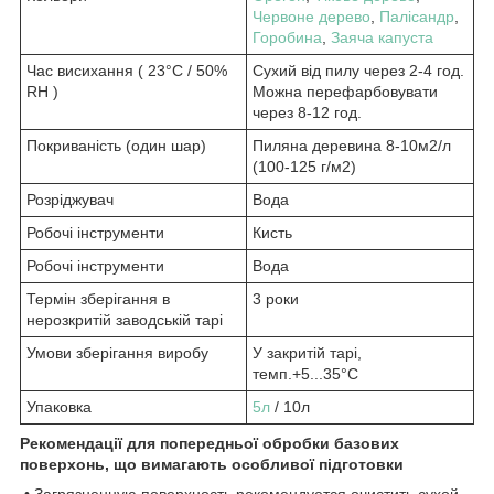
Червоне дерево
,
Палісандр
,
Горобина
,
Заяча капуста
Час висихання ( 23°C / 50%
Сухий від пилу через 2-4 год.
RH )
Можна перефарбовувати
через 8-12 год.
Покриваність (один шар)
Пиляна деревина 8-10м2/л
(100-125 г/м2)
Розріджувач
Вода
Робочі інструменти
Кисть
Робочі інструменти
Вода
Термін зберігання в
3 роки
нерозкритій заводській тарі
Умови зберігання виробу
У закритій тарі,
темп.+5...35°C
Упаковка
5л
/ 10л
Рекомендації для попередньої обробки базових
поверхонь, що вимагають особливої підготовки