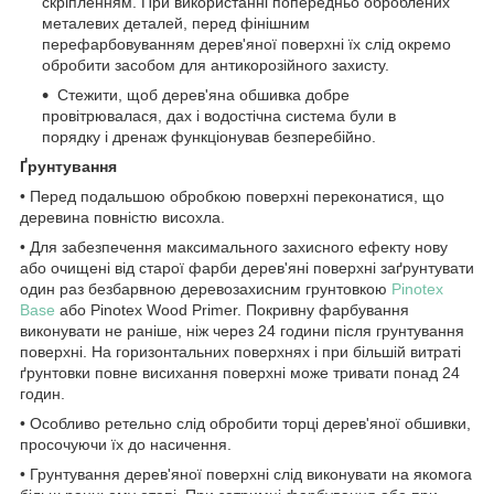
скріпленням. При використанні попередньо оброблених
металевих деталей, перед фінішним
перефарбовуванням дерев'яної поверхні їх слід окремо
обробити засобом для антикорозійного захисту.
Стежити, щоб дерев'яна обшивка добре
провітрювалася, дах і водостічна система були в
порядку і дренаж функціонував безперебійно.
Ґрунтування
• Перед подальшою обробкою поверхні переконатися, що
деревина повністю висохла.
• Для забезпечення максимального захисного ефекту нову
або очищені від старої фарби дерев'яні поверхні заґрунтувати
один раз безбарвною деревозахисним грунтовкою
Pinotex
Base
або Pinotex Wood Primer. Покривну фарбування
виконувати не раніше, ніж через 24 години після грунтування
поверхні. На горизонтальних поверхнях і при більшій витраті
ґрунтовки повне висихання поверхні може тривати понад 24
годин.
• Особливо ретельно слід обробити торці дерев'яної обшивки,
просочуючи їх до насичення.
• Грунтування дерев'яної поверхні слід виконувати на якомога