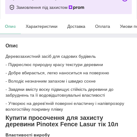
Замовлення під захистом
Опис
Характеристики
Доставка
Оплата
Умови п
Опис
Деревозахистний засіб для садових будівель
- Підкреслює природну красу текстури деревини
- Добре вбирається, легко наноситься на поверхню
- Володіє незначним запахом і швидко сохне
- Завдяки вмісту воску підвищує стійкість деревини до
забруднень та її водовідштовхувальні властивості
- Утворює на дерев'яній поверхні еластичну і напівпрозору
вологостійку покривну плівку
Купити просочення для захисту
деревини Pinotex Fence Lasur тік 10л
Властивості виробу