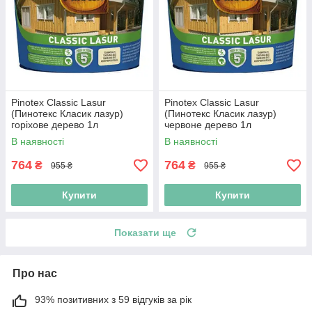
Pinotex Classic Lasur
Pinotex Classic Lasur
(Пинотекс Класик лазур)
(Пинотекс Класик лазур)
горіхове дерево 1л
червоне дерево 1л
В наявності
В наявності
764
764
₴
₴
955 ₴
955 ₴
Купити
Купити
Показати ще
Про нас
93% позитивних з 59 відгуків за рік