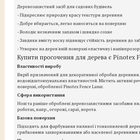
Деревозахистний засіб для садових будівель
- Підкреслює природну красу текстури деревини
- Добре вбирається, легко наноситься на поверхню
- Володіє незначним запахом і швидко сохне
- Завдяки вмісту воску підвищує стійкість деревини до з
- Утворює на дерев'яній поверхні еластичну і напівпрозо
Купити просочення для дерева є Pinotex F
Властивості виробу
Виріб призначений для декоративної обробки деревини. 
водовідштовхувальних властивостей. Містить активні р
поверхні, обробленої Pinotex Fence Lasur.
Сфера використання
Нові та раніше оброблені деревозахистними засобами пил
роботах, напр., огорожі, сараї, ворота.
Базова поверхня
Підходить для фарбування пиляної і тонкопиленой дерев
грибковими захворюваннями або населеної деревними 