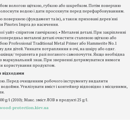
собом вологою щіткою, губкою або шкребком. Потім поверхню
полоснути водою і дати просохнути перед перефарбовуванням.
ою поверхнею (фундамент та ін), а також приховані дерев'яні
 Pinotex Impra до насичення.
ої уайт-спіритом ганчіркою). • Металеві деталі. При закріпленні
 попередньо металеві деталі очистити сталевою щіткою або
ю Professional Traditional Metal Primer або Hammerite No.1
 для дітей. Уникати потрапляння в очі, на шкіру або одяг.
вця/ терапевта в разі поганого самопочуття. Якщо необхідна
або маркувальний знак. При зверненні дотримуватися вимоги
ми користування продуктом.
з відходами
рбою. Перед очищенням робочого інструменту видалити
водойми. Утилізувати вміст і контейнер відповідно з місцевими,
ми.
g/l (2010); Макс. зміст ЛОВ в продукті 25 g/l.
wood-protection.kiev.ua