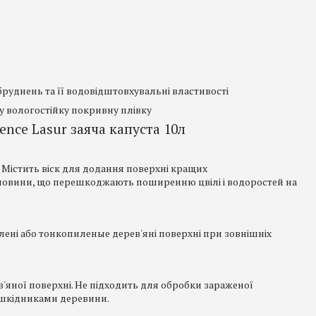
абруднень та її водовідштовхувальні властивості
ру вологостійку покривну плівку
ence Lasur заяча капуста 10л
Містить віск для додання поверхні кращих
ечовини, що перешкоджають поширенню цвілі і водоростей на
ені або тонкопиленые дерев'яні поверхні при зовнішніх
'яної поверхні. Не підходить для обробки зараженої
шкідниками деревини.