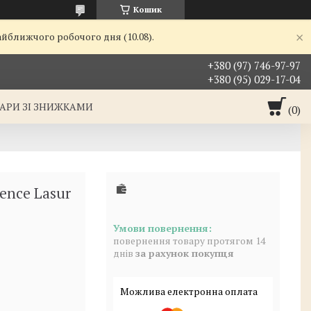
Кошик
айближчого робочого дня (10.08).
+380 (97) 746-97-97
+380 (95) 029-17-04
АРИ ЗІ ЗНИЖКАМИ
ence Lasur
повернення товару протягом 14
днів
за рахунок покупця