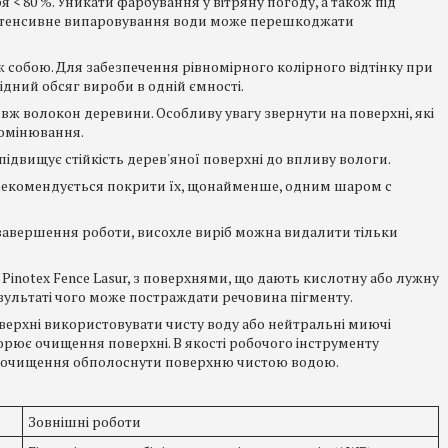
я < 80 %. Уникати фарбування у вітряну погоду, а також під
інтенсивне випаровування води може перешкоджати
іж собою. Для забезпечення рівномірного колірного відтінку при
дний обсяг вироби в одній ємності.
ж волокон деревини. Особливу увагу звернути на поверхні, які
ромінювання.
ідвищує стійкість дерев'яної поверхні до впливу вологи.
, рекомендується покрити їх, щонайменше, одним шаром c
я завершення роботи, висохле виріб можна видалити тільки
inotex Fence Lasur, з поверхнями, що дають кислотну або лужну
результаті чого може постраждати речовина пігменту.
верхні використовувати чисту воду або нейтральні миючі
орює очищення поверхні. В якості робочого інструменту
ля очищення обполоснути поверхню чистою водою.
Зовнішні роботи