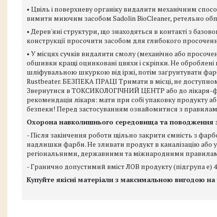
• Цвіль і поверхневу органіку видалити механічним спо
вимити миючим засобом Sadolin BioCleaner, ретельно об
• Дерев'яні структури, що знаходяться в контакті з базов
конструкції просочити засобом для глибокого просочення
• У місцях сучків видалити смолу (механічно або просочен
обшивки кращі оцинковані цвяхи і скріпки. Не оброблені
шліфувальною шкуркою від іржі, потім заґрунтувати фарбо
Rustbeater. БЕЗПЕКА ПРАЦІ Тримати в місці, не доступному
Звернутися в ТОКСИКОЛОГІЧНИЙ ЦЕНТР або до лікаря-фахі
рекомендація лікаря: мати при собі упаковку продукту 
безпеки! Перед застосуванням ознайомитися з правила
Охорона навколишнього середовища та поводження 
- Після закінчення роботи щільно закрити ємність з фа
надлишки фарби. Не зливати продукт в каналізацію або у 
регіональними, державними та міжнародними правила
- Гранично допустимий вміст ЛОВ продукту (підгрупа e) 400 
Купуйте якісні матеріали з максимальною вигодою на