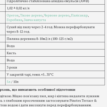
Гідролітично стабілізована алкідна емульсія (AWB)
1,02 ± 0,02 кг/л
Орегон
,
Тікове дерево
,
Червоне дерево
,
Палісандр
,
Горобина
,
Заяча капуста
Сухий від пилу через 2-4 год. Можна перефарбовувати
через 8-12 год.
Пиляна деревина 8-10м2/л (100-125 г/м2)
Вода
Кисть
Вода
3 роки
У закритій тарі, темп.+5...35°C
5л
/ 10л
рхонь, що вимагають особливої підготовки
іткою. Міцно пов'язану пил, жир і кіптява видалити лужним
ь з глибоким просоченням застосовувати Pinotex Terrace &
стою водою і дати висохнути перед перефарбовуванням.