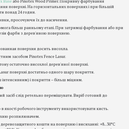
ex Base
або Pinotex Wood Primer. Покривну фарбування
ання поверхні. На горизонтальних поверхнях і при більшій
ти понад 24 годин.
ивки, просочуючи їх до насичення.
комога більш ранньому етапі. При затримці фарбування або при
зія фарби з дерев'яною поверхнею.
ованная поверхня досить висохла.
ним засобом Pinotex Fence Lasur.
 тону остаточно висохлої дерев'яної поверхні.
Lasur поверхні достатньо одного шару покриття.
 інтенсивним) і покриття – більш міцним.
ею
ий засіб слід ретельно перемішувати. Виріб готовий до
 в якості робочого інструменту використовувати кисть.
верхню розпилювачем.
 деревозащитного кошти на поверхню і висиханні: +8...30°C