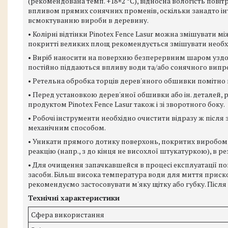
(рекомендована темп. +18±2 °C), відносна вологість повітр
впливом прямих сонячних променів, оскільки занадто 
всмоктуванню вироби в деревину.
• Колірні відтінки Pinotex Fence Lasur можна змішувати м
покритті великих площ рекомендується змішувати необхі
• Виріб наносити на поверхню безперервним шаром уздов
постійно піддаються впливу води та/або сонячного вип
• Ретельна обробка торців дерев'яного обшивки помітно п
• Перед установкою дерев'яної обшивки або ін. деталей
продуктом Pinotex Fence Lasur також і зі зворотного боку.
• Робочі інструменти необхідно очистити відразу ж післ
механічним способом.
• Уникати прямого дотику поверхонь, покритих виробом P
реакцію (напр., з до кінця не висохлої штукатуркою), в 
• Для очищення запачкавшейся в процесі експлуатації по
засоби. Більш висока температура води для миття приск
рекомендуємо застосовувати м'яку щітку або губку. Піс
Технічні характеристики
Сфера використання