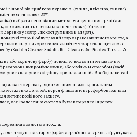
 і вільної від грибкових уражень (гниль, пліснява, синява).
вміст вологи нижче 20%.
ганіка) вибрати відповідний метод очищення поверхні (див.
ь, що вимагають спеціальної підготовки). Уникати
 деревину (напр., піскоструминний апарат).
 поверхні старий облуплений шар деревозащитного кошти, а
деревини шар, використовуючи щітку з жорсткою щетиною
 (Sadolin Cleaner, Sadolin Bio-Cleaner або Pinotex Terrace &
лкідну або акрилову фарбу) повністю видалити механічним
інфрачервоне випромінювання) або хімічним способом (засіб
омірного колірного відтінку при подальшій обробці поверхні
 віддавати перевагу оцинкованим цвяхів кріпильним
них металевих деталей, перед фінішним перефарбовуванням
для антикорозійного захисту.
ся, дах і водостічна система були в порядку і дренаж
 деревина повністю висохла.
 або очищені від старої фарби дерев'яні поверхні заґрунтувати