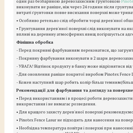
один раз безбарвною деревозахисним грунтовкою
Pinot
виконувати не раніше, ніж через 24 години після грунтув
витраті ґрунтовки повне висихання поверхні може трива
• Особливо ретельно слід обробити торці дерев'яної обш
• Грунтування дерев'яної поверхні слід виконувати на я
впливі на деревину атмосферних явищ погіршується адге
Фінішна обробка
- Перед покривні фарбуванням переконатися, що загрунт
- Покривну фарбування виконувати в 2 шари деревозахист
- УВАГА! Відтінок продукту в банку може відрізнятися від
- Для оновлення раніше покритої виробом Pinotex Fence 
- Кожен наступний шар робить колір більш темним(більш
Рекомендації для фарбування та догляду за поверхн
• Перед використанням і в процесі роботи деревозахистн
використання і не вимагає розведення.
• Для кращого захисту дерев'яної поверхні рекомендуємо
• Pinotex Fence Lasur не підходить для нанесення на по
• Необхідна температура повітря і поверхні при нанесенні