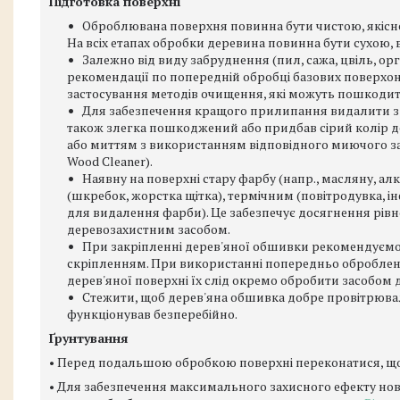
Підготовка поверхні
Оброблювана поверхня повинна бути чистою, якісною
На всіх етапах обробки деревина повинна бути сухою, 
Залежно від виду забруднення (пил, сажа, цвіль, ор
рекомендації по попередній обробці базових поверхон
застосування методів очищення, які можуть пошкодити
Для забезпечення кращого прилипання видалити з
також злегка пошкоджений або придбав сірий колір 
або миттям з використанням відповідного миючого засобу
Wood Cleaner).
Наявну на поверхні стару фарбу (напр., масляну, а
(шкребок, жорстка щітка), термічним (повітродувка, 
для видалення фарби). Це забезпечує досягнення рівн
деревозахистним засобом.
При закріпленні дерев'яної обшивки рекомендуємо
скріпленням. При використанні попередньо обробле
дерев'яної поверхні їх слід окремо обробити засобом 
Стежити, щоб дерев'яна обшивка добре провітрювала
функціонував безперебійно.
Ґрунтування
• Перед подальшою обробкою поверхні переконатися, що
• Для забезпечення максимального захисного ефекту нову