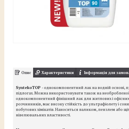
Опис
Характеристики
Інформація для замов
SyntekoTOP
- однокомпонентний лак на водній основі, 
підлогах. Можна використовувати також на необробленої 
однокомпонентний фінішний лак для житлових і офісних
розчинників, має високу стійкість до ультрафіолету і соня
побутових хімікатів. Наноситься валиком, пензлем або щітк
нівелювальних властивості.