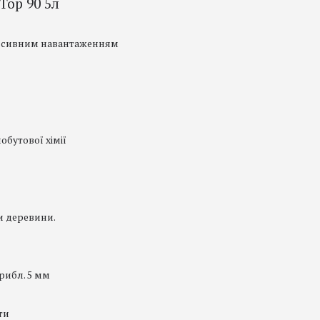
Top 90 5л
тенсивним навантаженням
обутової хімії
ди деревини.
прибл. 5 мм
ти