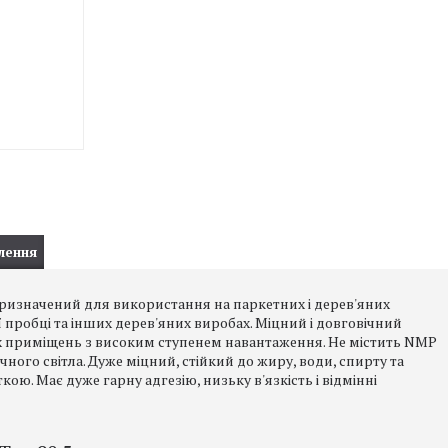
лення
призначений для використання на паркетних і дерев'яних
пробці та інших дерев'яних виробах. Міцний і довговічний
 приміщень з високим ступенем навантаження. Не містить NMP
чного світла. Дуже міцний, стійкий до жиру, води, спирту та
ою. Має дуже гарну адгезію, низьку в'язкість і відмінні