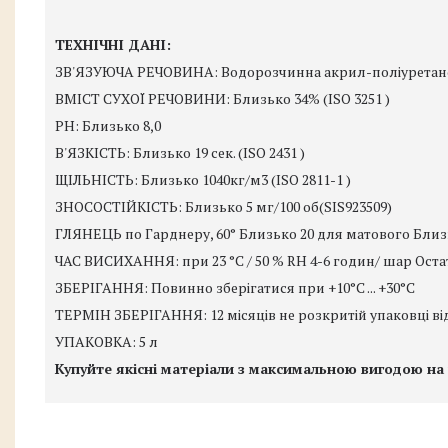
ТЕХНІЧНІ ДАНІ:
ЗВ'ЯЗУЮЧА РЕЧОВИНА: Водорозчинна акрил-поліуретано
ВМІСТ СУХОЇ РЕЧОВИНИ: Близько 34% (ISO 3251 )
PH: Близько 8,0
В'ЯЗКІСТЬ: Близько 19 сек. (ISO 2431 )
ЩІЛЬНІСТЬ: Близько 1040кг/м3 (ISO 2811-1 )
ЗНОСОСТІЙКІСТЬ: Близько 5 мг/100 об(SIS923509)
ГЛЯНЕЦЬ по Гарднеру, 60° Близько 20 для матового Близ
ЧАС ВИСИХАННЯ: при 23 °C / 50 % RH 4-6 годин/ шар Остат
ЗБЕРІГАННЯ: Повинно зберігатися при +10°C ... +30°C
ТЕРМІН ЗБЕРІГАННЯ: 12 місяців не розкритій упаковці від
УПАКОВКА: 5 л
Купуйте якісні матеріали з максимальною вигодою на