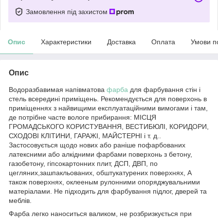
Замовлення під захистом
Опис
Характеристики
Доставка
Оплата
Умови п
Опис
Водоразбавимая напівматова
фарба
для фарбування стін і
стель всередині приміщень. Рекомендується для поверхонь в
приміщеннях з найвищими експлуатаційними вимогами і там,
де потрібне часте вологе прибирання: МІСЦЯ
ГРОМАДСЬКОГО КОРИСТУВАННЯ, ВЕСТИБЮЛІ, КОРИДОРИ,
СХОДОВІ КЛІТИНИ, ГАРАЖІ, МАЙСТЕРНІ і т. д..
Застосовується щодо нових або раніше пофарбованих
латексними або алкідними фарбами поверхонь з бетону,
газобетону, гіпсокартонних плит, ДСП, ДВП, по
цегляних,зашпакльованих, обштукатурених поверхнях, А
також поверхнях, оклееным рулонними опоряджувальними
матеріалами. Не підходить для фарбування підлог, дверей та
меблів.
Фарба легко наноситься валиком, не розбризкується при