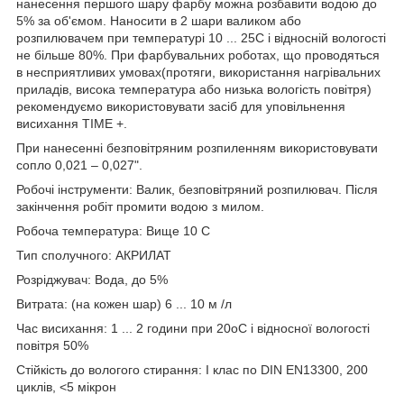
нанесення першого шару фарбу можна розбавити водою до
5% за об'ємом. Наносити в 2 шари валиком або
розпилювачем при температурі 10 ... 25С і відносній вологості
не більше 80%. При фарбувальних роботах, що проводяться
в несприятливих умовах(протяги, використання нагрівальних
приладів, висока температура або низька вологість повітря)
рекомендуємо використовувати засіб для уповільнення
висихання TIME +.
При нанесенні безповітряним розпиленням використовувати
сопло 0,021 – 0,027".
Робочі інструменти: Валик, безповітряний розпилювач. Після
закінчення робіт промити водою з милом.
Робоча температура: Вище 10 C
Тип сполучного: АКРИЛАТ
Розріджувач: Вода, до 5%
Витрата: (на кожен шар) 6 ... 10 м /л
Час висихання: 1 ... 2 години при 20оС і відносної вологості
повітря 50%
Стійкість до вологого стирання: I клас по DIN EN13300, 200
циклів, <5 мікрон