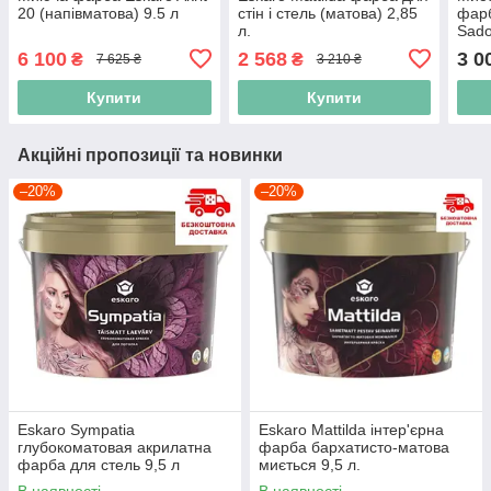
20 (напівматова) 9.5 л
стін і стель (матова) 2,85
фарб
л.
Sado
6 100
2 568
3 0
₴
₴
7 625 ₴
3 210 ₴
Купити
Купити
Акційні пропозиції та новинки
–20%
–20%
Eskaro Sympatia
Eskaro Mattilda інтер'єрна
глубокоматовая акрилатна
фарба бархатисто-матова
фарба для стель 9,5 л
миється 9,5 л.
В наявності
В наявності