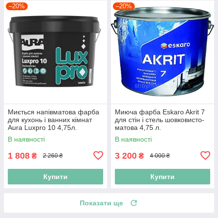
–20%
–20%
Миється напівматова фарба
Миюча фарба Eskaro Akrit 7
для кухонь і ванних кімнат
для стін і стель шовковисто-
Aura Luxpro 10 4,75л.
матова 4,75 л.
В наявності
В наявності
1 808
3 200
₴
₴
2 260 ₴
4 000 ₴
Купити
Купити
Показати ще