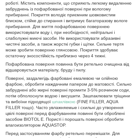
роботі. Містить компоненти, що сприяють легкому видаленню
забруднень із пофарбованої поверхні при вологому
прибиранні. Покриття володіє приємним шовковистим
блиском, стійке до стирання і витримує багаторазову вологе
прибирання. Для миття пофарбованою поверхнею
використовувати воду і, при необхідності, нейтральні і
слаболужні миючі засоби. Не використовувати абразивні
чистячі засоби, а також жорсткі губки і щітки. Сильне тертя
може зробити поверхню глянсовою. Покриття здобуває
остаточну зносостійкість приблизно через 4 тижні.
Пофарбована поверхня повинна бути ретельно очищена від
відшаровується матеріалу, бруду і пилу.
Поверхні, заздалегідь фарбовані емалевою чи олійною
фарбою, обробити наждачним папером до матовості. Сильно
забруднені або жирні поверхні промити 3-5% розчином соди,
потім обполоснути водою і висушити. Зашпаклювати тріщини
та вибоїни підходящої
шпаклівкою
(FINE FILLER, AQUA
FILLER тощо). Часто увлажняемые і схильні до утворення
цвілі поверхні перед фарбуванням повинні бути оброблені
засобом BIOTOL E. Пористі і порошать поверхні обробити
влагоизолятором AQUASTOP.
Перед застосуванням фарбу ретельно перемішати. Для