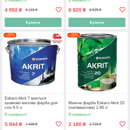
4 892
6 820
₴
₴
6 115 ₴
8 525 ₴
Купити
Купити
–20%
–20%
Eskaro Akrit 7 миється
шовково-матова фарба для
Миюча фарба Eskaro Akrit 20
стін 9,5 л.
(напівматова) 2.85 л
В наявності
В наявності
5 944
2 180
₴
₴
7 430 ₴
2 725 ₴