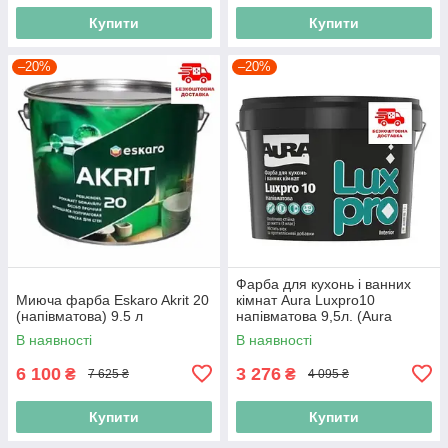
Купити
Купити
–20%
–20%
Фарба для кухонь і ванних
Миюча фарба Eskaro Akrit 20
кімнат Aura Luxpro10
(напівматова) 9.5 л
напівматова 9,5л. (Aura
Luxpro 10 K&B)
В наявності
В наявності
6 100
3 276
₴
₴
7 625 ₴
4 095 ₴
Купити
Купити