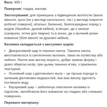
Вага:
400 г
Поверхня:
гладка, матова
Застосування:
для приміщень з підвищеною вологістю (ванні
кімнати, кухні (як у вигляді напольного, так і у вигляді покриття
робочої поверхні), вітальні, балкони), безпосередньо поряд з
водою (басейни, душові кабіни), в місцях, де є запахи
(санвузли, лотки для тварин) та в зонах, де є великий ризик
ковзання (біля ванної чи душової кабіни).
Килимок складається з наступних шарів:
Декоративний шар із тканини наппа. Тканина наппа
виготовляється із синтетичних волокон, таких як поліестер або
нейлон. Наппа має високу міцність, добре тримає форму і
довго зберігає колір, при цьому тканина м'яка, з приємною
текстурою.
Основний шар з діатомового мулу – це гірська порода із
залишків діатомових водоростей, яка має високу здатність
поглинати воду.
Каучуковий шар – забезпечує зчеплення килимка із
підлогою, запобігаючи його ковзанню на гладких або слизьких
поверхнях.
Переваги матеріалу: