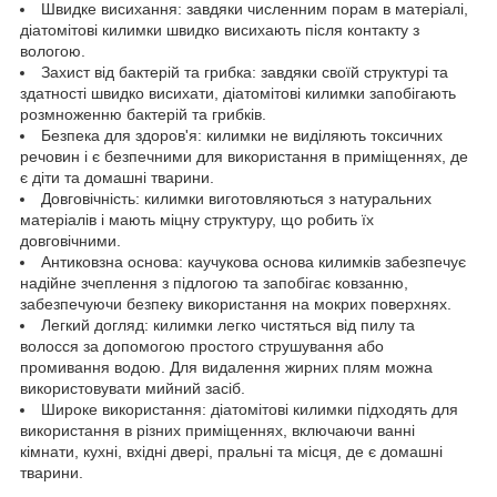
Швидке висихання: завдяки численним порам в матеріалі,
діатомітові килимки швидко висихають після контакту з
вологою.
Захист від бактерій та грибка: завдяки своїй структурі та
здатності швидко висихати, діатомітові килимки запобігають
розмноженню бактерій та грибків.
Безпека для здоров'я: килимки не виділяють токсичних
речовин і є безпечними для використання в приміщеннях, де
є діти та домашні тварини.
Довговічність: килимки виготовляються з натуральних
матеріалів і мають міцну структуру, що робить їх
довговічними.
Антиковзна основа: каучукова основа килимків забезпечує
надійне зчеплення з підлогою та запобігає ковзанню,
забезпечуючи безпеку використання на мокрих поверхнях.
Легкий догляд: килимки легко чистяться від пилу та
волосся за допомогою простого струшування або
промивання водою. Для видалення жирних плям можна
використовувати мийний засіб.
Широке використання: діатомітові килимки підходять для
використання в різних приміщеннях, включаючи ванні
кімнати, кухні, вхідні двері, пральні та місця, де є домашні
тварини.