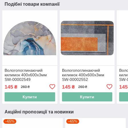
Подібні товари компанії
Вологопоглинаючий
Вологопоглинаючий
Вол
килимок 400х600х3мм
килимок 400х600х3мм
кил
SW-00002549
SW-00002552
SW-
145
145
145
₴
₴
260 ₴
260 ₴
Купити
Купити
Акційні пропозиції та новинки
–65%
–65%