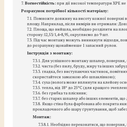
Вогнестійкість:
при дії високої температури ХРЕ не 
Розрахунок потрібної кількості матеріалу:
Помножте довжину на висоту кожної поверхні в 
площу. Наприклад, після вимірів ви отримали: Довжина
Площа, що вийшла, необхідно розділити на площу
сторону:12,53/1,4=8,95, округляємо до 9 шт.
Під час монтажу можуть виникнути відходи, пов
до розрахунку щонайменше 1 запасний рулон.
Інструкція з монтажу:
Для успішного монтажу шпалер, поверхня, 
чиста (без пилу, бруду, жиру та інших забру
гладка, без виступаючих частинок, помітних
скористайтеся замазкою або шпаклівкою);
суха (волога може вплинути на клейову основу
тепла, від 18º до 25ºС (для кращого зчепле
без грибка та плісняви;
без старих шпалер або інших елементів, що
Якщо стіна була фарбована або покрита як
прокладочного або шару ґрунтування, щоб забе
Монтаж:
Необхідно переконатися, що поверхня, 