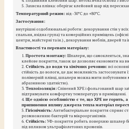
Подвійний клейовий шар: нетоксична основа з висок
Захисна плівка: оберігає клейовий шар від пересиха
Температурний режим:
від -30°C до +80°C.
Застосування:
внутрішні оздоблювальні роботи: декорування стін у всіх
спальня, вхідна група) та комерційних приміщень (офісні
центри, майстерні та ін.) , декорування меблів, дверей та
Властивості та переваги матеріалу:
Простота монтажу:
Шпалери, що самоклеяться, зн
клейове покриття, також це дозволяє економити на ви
Стійкість до води та хімічних речовин:
всі основн
стійкість до вологи, це дає можливість застосовувати
полімерній плівці, шпалери можна мити побутовими 
абразивною здатністю).
Теплоізоляція:
Спінений ХРЕ і фольгований шар за
підтримувати комфортну температуру в приміщенні.
Ще однією особливістю є те, що ХРЕ не горить, а
припинення впливу джерела тепла матеріал перест
Гігієнічність:
Антибактеріальне покриття сприяє ств
розмноженню бактерій та мікроорганізмів.
Стійкість:
УФ-покриття робить поверхню шпалер біл
під впливом ультрафіолетових променів.