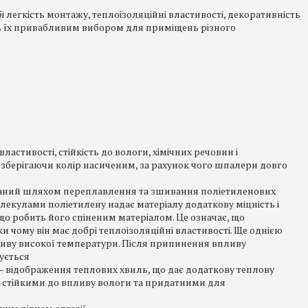
і легкість монтажу, теплоізоляційні властивості, декоративність
ть їх привабливим вибором для приміщень різного
ластивості, стійкість до вологи, хімічних речовин і
 зберігаючи колір насиченим, за рахунок чого шпалери довго
иманий шляхом переплавлення та зшивання поліетиленових
лекулами поліетилену надає матеріалу додаткову міцність і
 що робить його спіненим матеріалом. Це означає, що
и чому він має добрі теплоізоляційні властивості. Ще однією
пливу високої температури. Після припинення впливу
ується
– відображення теплових хвиль, що дає додаткову теплову
ш стійкими до впливу вологи та придатними для