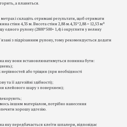
горить, а плавиться.
метрах і складіть отримані результати, щоб отримати
 стіни 4,35 м. Висота стіни 2,88 м.4,35*2,88 = 12,53 м²
 одного рулону (2800*500= 1,4) і округлити у велику
'язані з підрізанням рулону, тому рекомендується додати
на яку вони встановлюватимуться повинна бути:
днень);
 нерівностей або тріщин (при необхідності
 та її адгезійні здібності);
ння клейового шару з поверхнею);
 декорують;
имось іншим матеріалом, потрібно нанесення
зпечити хорошу адгезію.
на яку передбачається клеїти шпалери, відповідає