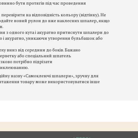
винно бути протягів під час проведення
еревірити на відповідність кольору (відтінку). Не
додайте новий рулон до вже наклеєних шпалер, якщо
н.
ня з одного кута і акуратно притиснути шпалери до
но і акуратно, уникаючи утворення бульбашок або
у вниз від середини до боків. Бажано
ерветку або спеціальний шпатель
зково потрібно підрізати
риклеюванню.
ійну назву «Самоклеючі шпалери», зручну для
вантаження товару може використовуватися інше