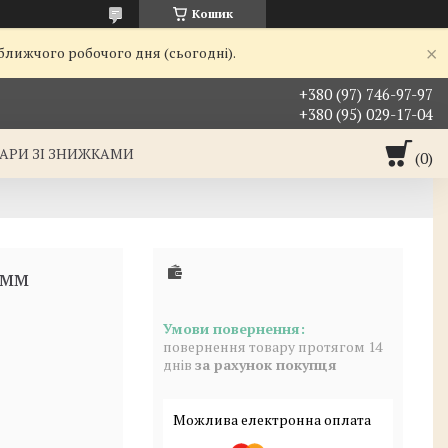
Кошик
йближчого робочого дня (сьогодні).
+380 (97) 746-97-97
+380 (95) 029-17-04
АРИ ЗІ ЗНИЖКАМИ
5мм
повернення товару протягом 14
днів
за рахунок покупця