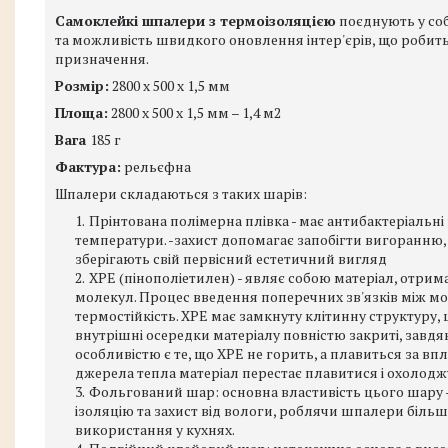
Самоклейкі шпалери з термоізоляцією
поєднують у соб
та можливість швидкого оновлення інтер'єрів, що роби
призначення.
Розмір:
2800 х 500 х 1,5 мм
Площа:
2800 х 500 х 1,5 мм – 1,4 м2
Вага
185 г
Фактура:
рельєфна
Шпалери складаються з таких шарів:
Прінтована полімерна плівка - має антибактеріальні в
температури. -захист допомагає запобігти вигоранню,
зберігають свій первісний естетичний вигляд
XPE (пінополіетилен) - являє собою матеріал, отр
молекул. Процес введення поперечних зв'язків між мо
термостійкість. XPE має замкнуту клітинну структуру,
внутрішні осередки матеріалу повністю закриті, завдяк
особливістю є те, що ХРЕ не горить, а плавиться за в
джерела тепла матеріал перестає плавитися і охолодж
Фольгований шар: основна властивість цього шару 
ізоляцію та захист від вологи, роблячи шпалери біль
використання у кухнях.