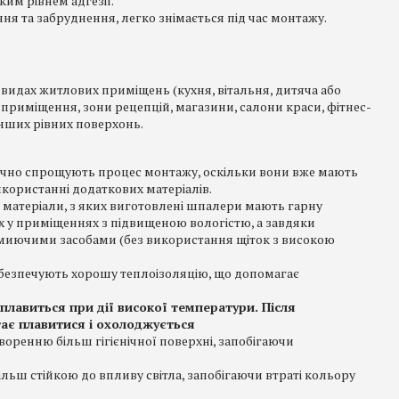
им рівнем адгезії.
ння та забруднення, легко знімається під час монтажу.
 видах житлових приміщень (кухня, вітальня, дитяча або
 приміщення, зони рецепцій, магазини, салони краси, фітнес-
 інших рівних поверхонь.
ачно спрощують процес монтажу, оскільки вони вже мають
користанні додаткових матеріалів.
і матеріали, з яких виготовлені шпалери мають гарну
 їх у приміщеннях з підвищеною вологістю, а завдяки
миючими засобами (без використання щіток з високою
безпечують хорошу теплоізоляцію, що допомагає
 плавиться при дії високої температури. Після
ає плавитися і охолоджується
оренню більш гігієнічної поверхні, запобігаючи
ьш стійкою до впливу світла, запобігаючи втраті кольору