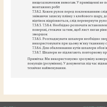
вищезазначеним вимогам. У приміщенні не по
монтажних робіт
Кожен рулон перед поклеюванням слід п
знімаючи захисну плівку з клейового шару, 
відтінок відрізняється, слід перевернути руло
Необхідно розпочати встановлен
поверхні, стежачи за тим, щоб лист лягав рів
зморшок
Розгладжувати шпалери необхідно зверх
використовувати при цьому м'яку тканинну с
Для обклеювання кутів шпалери обов'я
Шпалери не підлягають повторному п
Примітка: Ми використовуємо зрозумілу комерц
покупців (розуміння). У документах під час від
технічне найменування.