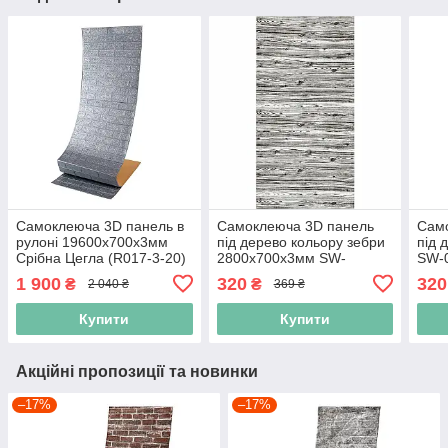
Самоклеюча 3D панель в
Самоклеюча 3D панель
Сам
рулоні 19600x700x3мм
під дерево кольору зебри
під 
Срібна Цегла (R017-3-20)
2800x700x3мм SW-
SW-
SW-00001197
00001769
1 900
320
320
₴
₴
2 040 ₴
369 ₴
Купити
Купити
Акційні пропозиції та новинки
–17%
–17%