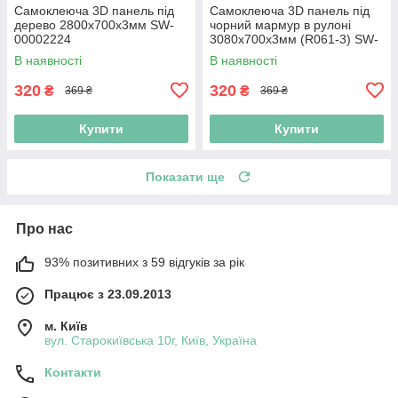
Самоклеюча 3D панель під
Самоклеюча 3D панель під
дерево 2800x700x3мм SW-
чорний мармур в рулоні
00002224
3080x700x3мм (R061-3) SW-
00001395
В наявності
В наявності
320
320
₴
₴
369 ₴
369 ₴
Купити
Купити
Показати ще
Про нас
93% позитивних з 59 відгуків за рік
Працює з 23.09.2013
м. Київ
вул. Старокиївська 10г, Київ, Україна
Контакти