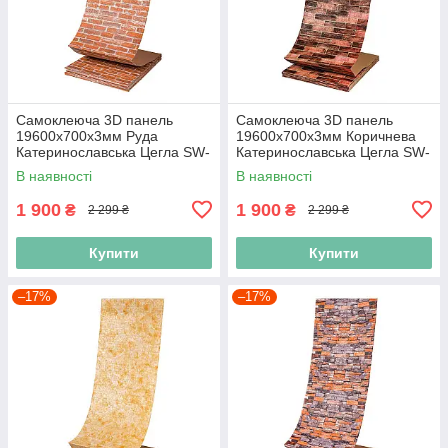
Самоклеюча 3D панель
Самоклеюча 3D панель
19600x700x3мм Руда
19600x700x3мм Коричнева
Катеринославська Цегла SW-
Катеринославська Цегла SW-
00001370
00001469
В наявності
В наявності
1 900
1 900
₴
₴
2 299 ₴
2 299 ₴
Купити
Купити
–17%
–17%