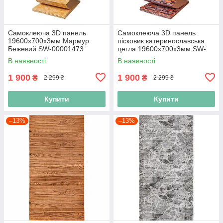
Самоклеюча 3D панель
Самоклеюча 3D панель
19600x700x3мм Мармур
пісковик катеринославська
Бежевий SW-00001473
цегла 19600x700x3мм SW-
00001735
В наявності
В наявності
1 900
1 900
₴
₴
2 299 ₴
2 299 ₴
Купити
Купити
–13%
–13%