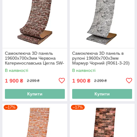
Самоклеюча 3D панель
Самоклеюча 3D панель в
19600x700x3мм Червона
рулоні 19600x700x3мм
Катеринославська Цегла SW-
Мармур Чорний (R061-3-20)
00001333
SW-00001196
В наявності
В наявності
1 900
1 900
₴
₴
2 299 ₴
2 299 ₴
Купити
Купити
–17%
–17%