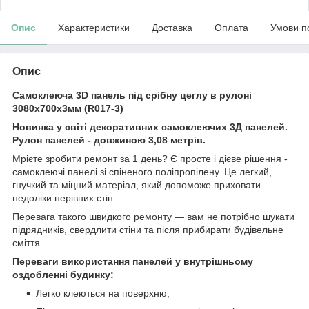
Опис
Характеристики
Доставка
Оплата
Умови п
Опис
Самоклеюча 3D панель під срібну цеглу в рулоні
3080x700x3мм (R017-3)
Новинка у світі декоративних самоклеючих 3Д панелей.
Рулон панелей - довжиною 3,08 метрів.
Мрієте зробити ремонт за 1 день? Є просте і дієве рішення -
самоклеючі панелі зі спіненого поліпропілену. Це легкий,
гнучкий та міцний матеріал, який допоможе приховати
недоліки нерівних стін.
Перевага такого швидкого ремонту — вам не потрібно шукати
підрядників, свердлити стіни та після прибирати будівельне
сміття.
Переваги використання панелей у внутрішньому
оздобленні будинку:
Легко клеються на поверхню;