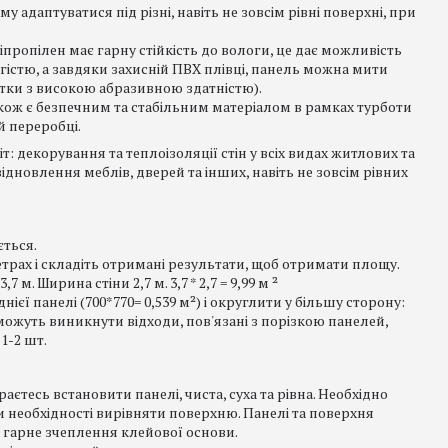
му адаптуватися під різні, навіть не зовсім рівні поверхні, при
іпропілен має гарну стійкість до вологи, це дає можливість
істю, а завдяки захисній ПВХ плівці, панель можна мити
ки з високою абразивною здатністю).
також є безпечним та стабільним матеріалом в рамках турботи
 переробці.
 декорування та теплоізоляції стін у всіх видах житлових та
дновлення меблів, дверей та інших, навіть не зовсім рівних
ться.
рах і складіть отримані результати, щоб отримати площу.
. Ширина стіни 2,7 м. 3,7 * 2,7 = 9,99 м ²
єї панелі (700*770= 0,539 м²) і округлити у більшу сторону:
у можуть виникнути відходи, пов'язані з порізкою панелей,
1-2 шт.
аєтесь встановити панелі, чиста, суха та рівна. Необхідно
и необхідності вирівняти поверхню. Панелі та поверхня
 гарне зчеплення клейової основи.