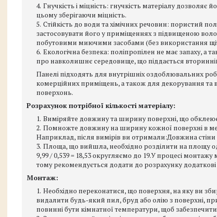
Гнучкість і міцність: гнучкість матеріалу дозволяє йо
цьому зберігаючи міцність.
Стійкість до води та хімічних речовин: пористий пол
застосовувати його у приміщеннях з підвищеною волог
побутовими миючими засобами (без використання щіт
Екологічна безпека: поліпропілен не має запаху, а 
про навколишнє середовище, що піддається вторинній
Панелі підходять для внутрішніх оздоблювальних робіт:
комерційних приміщень, а також для декорування та ві
поверхонь.
Розрахунок потрібної кількості матеріалу:
Виміряйте довжину та ширину поверхні, що обклеює
Помножте довжину на ширину кожної поверхні в мет
Наприклад, після вимірів ви отримали:Довжина стіни 3,7 м
Площа, що вийшла, необхідно розділити на площу одні
9,99 / 0,539 = 18,53 округляємо до 19.У процесі монтаж
тому рекомендується додати до розрахунку додаткові 
Монтаж:
Необхідно переконатися, що поверхня, на яку ви збир
видалити будь-який пил, бруд або олію з поверхні, пр
повинні бути кімнатної температури, щоб забезпечити