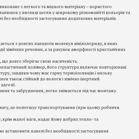
виконане з легкого та міцного матеріалу – пористого
алюнок у вигляді цегли у широкому різноманітті кольорів та
 без необхідності застосування додаткових матеріалів.
дається з довгих ланцюгів молекул вінілхлориду, в яких
 дії хімічних речовин, а за рахунок аморфності кристалічних
 що довго зберігає свою насиченість.
опластичний полімер, його структура включає повторювані
туру, завдяки чому має гарну термоізоляцію і низьку
ілен також стійкий до вологи і хімічно інертний.
адгезії.
ання та забруднення, легко знімається під час монтажу.
у вагу, це полегшує транспортування (при цьому роблячи
, крім малої ваги, надає йому добрих тепло- та
є встановити панелі без необхідності застосування