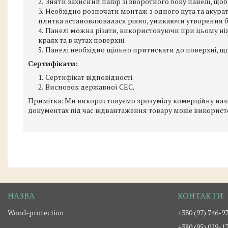
Зняти захисний папір зі зворотного боку панелі, що
Необхідно розпочати монтаж з одного кута та акура
плитка встановлювалася рівно, уникаючи утворення 
Панелі можна різати, використовуючи при цьому ніж
краях та в кутах поверхні.
Панелі необхідно щільно притискати до поверхні, щ
Сертифікати:
Сертифікат відповідності.
Висновок державної СЕС.
Примітка: Ми використовуємо зрозумілу комерційну назву
документах під час відвантаження товару може використ
Wood-protection
+380 (97) 746-9
+380 (95) 029-1