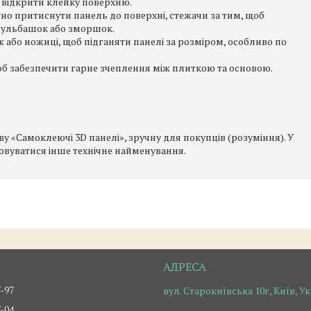
б відкрити клейку поверхню.
тно притиснути панель до поверхні, стежачи за тим, щоб
бульбашок або зморшок.
 або ножиці, щоб підганяти панелі за розміром, особливо по
об забезпечити гарне зчеплення між плиткою та основою.
 «Самоклеючі 3D панелі», зручну для покупців (розуміння). У
овуватися інше технічне найменування.
7-97
вул. Старокиївська 10г, Київ, У
7-04