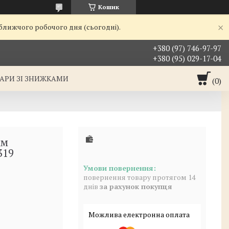
Кошик
йближчого робочого дня (сьогодні).
+380 (97) 746-97-97
+380 (95) 029-17-04
АРИ ЗІ ЗНИЖКАМИ
мм
319
повернення товару протягом 14
днів
за рахунок покупця