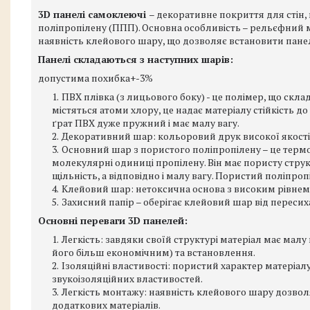
3D панелі самоклеючі
– декоративне покриття для стін, 
поліпропілену (ППП). Основна особливість – рельєфний м
наявність клейового шару, що дозволяє встановити панелі
Панелі складаються з наступних шарів:
допустима похибка+-3%
ПВХ плівка (з лицьового боку) - це полімер, що скла
містяться атоми хлору, це надає матеріалу стійкість до
ґрат ПВХ дуже пружний і має малу вагу.
Декоративний шар: кольоровий друк високої якості,
Основний шар з пористого поліпропілену – це терм
молекулярні одиниці пропілену. Він має пористу струк
щільність, а відповідно і малу вагу. Пористий поліпроп
Клейовий шар: нетоксична основа з високим рівнем 
Захисний папір – оберігає клейовий шар від пересих
Основні переваги 3D панелей:
Легкість: завдяки своїй структурі матеріал має мал
його більш економічним) та встановлення.
Ізоляційні властивості: пористий характер матеріалу
звукоізоляційних властивостей.
Легкість монтажу: наявність клейового шару дозволя
додаткових матеріалів.