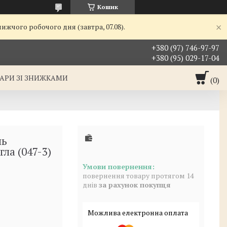
Кошик
ижчого робочого дня (завтра, 07.08).
+380 (97) 746-97-97
+380 (95) 029-17-04
АРИ ЗІ ЗНИЖКАМИ
ль
ла (047-3)
повернення товару протягом 14
днів
за рахунок покупця