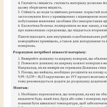
Гнучкість і міцність: гнучкість матеріалу дозволяє йо
цьому зберігаючи міцність.
Стійкість до води та хімічних речовин: пористий пол
застосовувати його у приміщеннях з підвищеною волог
побутовими миючими засобами (без використання щіт
Екологічна безпека: поліпропілен не має запаху, а 
про навколишнє середовище, що піддається вторинній
Панелі підходять для внутрішніх оздоблювальних робіт:
комерційних приміщень, а також для декорування та ві
поверхонь.
Розрахунок потрібної кількості матеріалу:
Виміряйте довжину та ширину поверхні, що обклеює
Помножте довжину на ширину кожної поверхні в мет
Наприклад, після вимірів ви отримали:Довжина стіни 3,7 м
Площа, що вийшла, необхідно розділити на площу одні
9,99 / 0,539 = 18,53 округляємо до 19.У процесі монтаж
тому рекомендується додати до розрахунку додаткові 
Монтаж:
Необхідно переконатися, що поверхня, на яку ви збир
видалити будь-який пил, бруд або олію з поверхні, пр
повинні бути кімнатної температури, щоб забезпечити