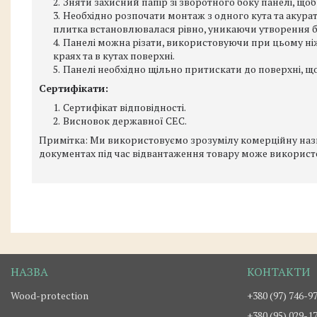
Зняти захисний папір зі зворотного боку панелі, що
Необхідно розпочати монтаж з одного кута та акура
плитка встановлювалася рівно, уникаючи утворення 
Панелі можна різати, використовуючи при цьому ніж
краях та в кутах поверхні.
Панелі необхідно щільно притискати до поверхні, щ
Сертифікати:
Сертифікат відповідності.
Висновок державної СЕС.
Примітка: Ми використовуємо зрозумілу комерційну назву
документах під час відвантаження товару може використ
Wood-protection
+380 (97) 746-9
+380 (95) 029-1