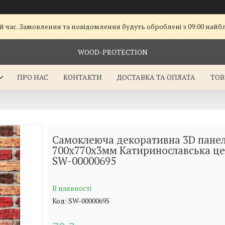
й час. Замовлення та повідомлення будуть оброблені з 09:00 найбл
WOOD-PROTECTION
ПРО НАС
КОНТАКТИ
ДОСТАВКА ТА ОПЛАТА
ТОВ
Самоклеюча декоративна 3D пане
700х770х3мм Катиринославська цег
SW-00000695
В наявності
Код:
SW-00000695