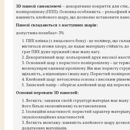
3D панелі самоклеючі
– декоративне покриття для стін, 
поліпропілену (ППП). Основна особливість – рельєфний м
наявність клейового шару, що дозволяє встановити панелі
Панелі складаються з наступних шарів:
допустима похибка+-3%
ПВХ плівка (з лицьового боку) - це полімер, що скла
містяться атоми хлору, це надає матеріалу стійкість до
ґрат ПВХ дуже пружний і має малу вагу.
Декоративний шар: кольоровий друк високої якості,
Основний шар з пористого поліпропілену – це терм
молекулярні одиниці пропілену. Він має пористу струк
щільність, а відповідно і малу вагу. Пористий поліпроп
Клейовий шар: нетоксична основа з високим рівнем 
Захисний папір – оберігає клейовий шар від пересих
Основні переваги 3D панелей:
Легкість: завдяки своїй структурі матеріал має мал
його більш економічним) та встановлення.
Ізоляційні властивості: пористий характер матеріалу
звукоізоляційних властивостей.
Легкість монтажу: наявність клейового шару дозволя
додаткових матеріалів.