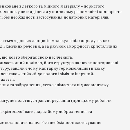
виконане з легкого та міцного матеріалу – пористого
алюнок у вигляді цегли у широкому різноманітті кольорів та
 без необхідності застосування додаткових матеріалів.
дається з довгих ланцюгів молекул вінілхлориду, в яких
 дії хімічних речовин, а за рахунок аморфності кристалічних
 що довго зберігає свою насиченість.
опластичний полімер, його структура включає повторювані
туру, завдяки чому має гарну термоізоляцію і низьку
ілен також стійкий до вологи і хімічно інертний.
адгезії.
ання та забруднення, легко знімається під час монтажу.
у вагу, це полегшує транспортування (при цьому роблячи
, крім малої ваги, надає йому добрих тепло- та
є встановити панелі без необхідності застосування