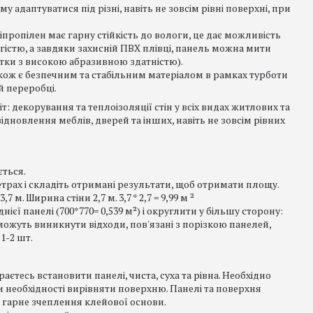
му адаптуватися під різні, навіть не зовсім рівні поверхні, при
іпропілен має гарну стійкість до вологи, це дає можливість
істю, а завдяки захисній ПВХ плівці, панель можна мити
ки з високою абразивною здатністю).
також є безпечним та стабільним матеріалом в рамках турботи
 переробці.
 декорування та теплоізоляції стін у всіх видах житлових та
дновлення меблів, дверей та інших, навіть не зовсім рівних
ться.
рах і складіть отримані результати, щоб отримати площу.
. Ширина стіни 2,7 м. 3,7 * 2,7 = 9,99 м ²
єї панелі (700*770= 0,539 м²) і округлити у більшу сторону:
у можуть виникнути відходи, пов'язані з порізкою панелей,
1-2 шт.
аєтесь встановити панелі, чиста, суха та рівна. Необхідно
и необхідності вирівняти поверхню. Панелі та поверхня
 гарне зчеплення клейової основи.