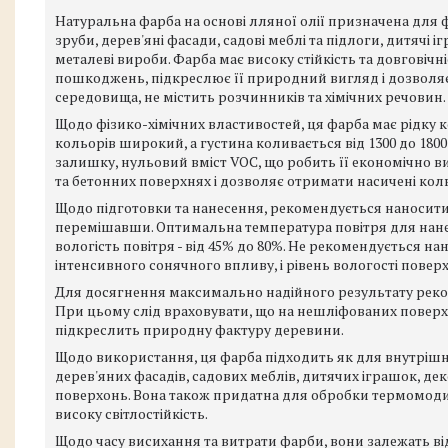
Натуральна фарба на основі лляної олії призначена для ф
зруби, дерев'яні фасади, садові меблі та підлоги, дитячі 
металеві вироби. Фарба має високу стійкість та довговіч
пошкоджень, підкреслює її природний вигляд і дозволяє
середовища, не містить розчинників та хімічних речовин.
Щодо фізико-хімічних властивостей, ця фарба має рідку 
кольорів широкий, а густина коливається від 1300 до 1800
залишку, нульовий вміст VOC, що робить її економічно 
та бетонних поверхнях і дозволяє отримати насичені кол
Щодо підготовки та нанесення, рекомендується наносити 
перемішавши. Оптимальна температура повітря для нанесе
вологість повітря - від 45% до 80%. Не рекомендується н
інтенсивного сонячного впливу, і рівень вологості повер
Для досягнення максимально надійного результату реком
При цьому слід враховувати, що на нешліфованих поверх
підкреслить природну фактуру деревини.
Щодо використання, ця фарба підходить як для внутрішніх
дерев'яних фасадів, садових меблів, дитячих іграшок, де
поверхонь. Вона також придатна для обробки термомодиф
високу світлостійкість.
Щодо часу висихання та витрати фарби, вони залежать від 