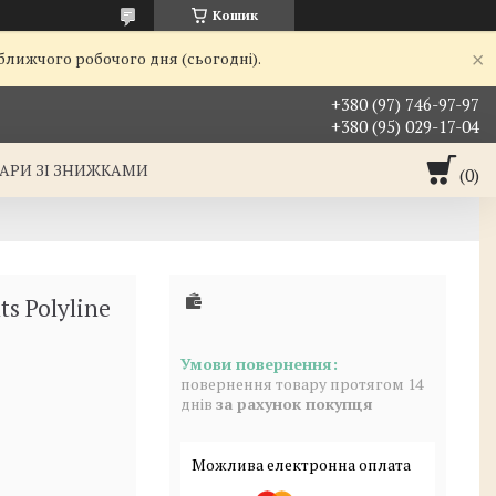
Кошик
йближчого робочого дня (сьогодні).
+380 (97) 746-97-97
+380 (95) 029-17-04
АРИ ЗІ ЗНИЖКАМИ
ts Polyline
повернення товару протягом 14
днів
за рахунок покупця