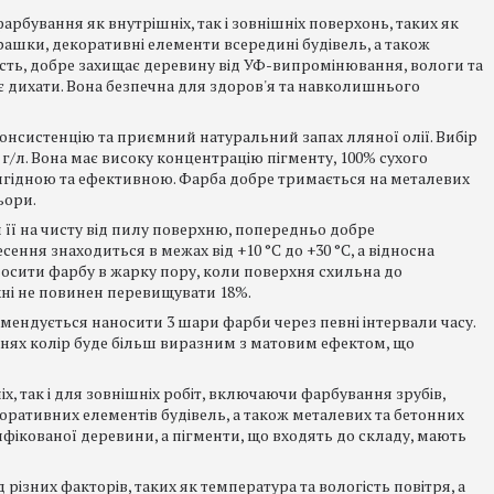
арбування як внутрішніх, так і зовнішніх поверхонь, таких як
іграшки, декоративні елементи всередині будівель, а також
ність, добре захищає деревину від УФ-випромінювання, вологи та
 дихати. Вона безпечна для здоров'я та навколишнього
консистенцію та приємний натуральний запах лляної олії. Вибір
 г/л. Вона має високу концентрацію пігменту, 100% сухого
вигідною та ефективною. Фарба добре тримається на металевих
ьори.
її на чисту від пилу поверхню, попередньо добре
ння знаходиться в межах від +10 °C до +30 °C, а відносна
аносити фарбу в жарку пору, коли поверхня схильна до
хні не повинен перевищувати 18%.
ендується наносити 3 шари фарби через певні інтервали часу.
нях колір буде більш виразним з матовим ефектом, що
, так і для зовнішніх робіт, включаючи фарбування зрубів,
коративних елементів будівель, а також металевих та бетонних
ікованої деревини, а пігменти, що входять до складу, мають
різних факторів, таких як температура та вологість повітря, а