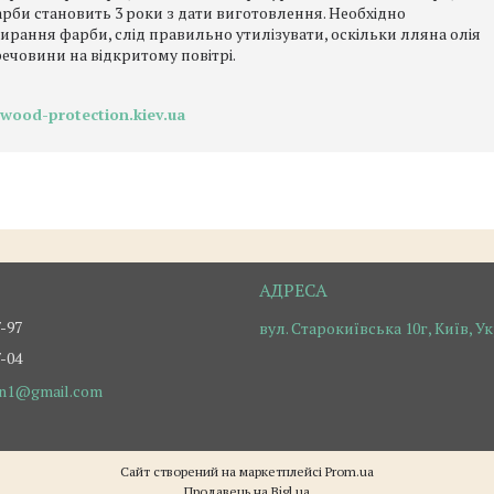
арби становить 3 роки з дати виготовлення. Необхідно
тирання фарби, слід правильно утилізувати, оскільки лляна олія
ечовини на відкритому повітрі.
wood-protection.kiev.ua
7-97
вул. Старокиївська 10г, Київ, У
7-04
on1@gmail.com
Сайт створений на маркетплейсі
Prom.ua
Продавець на Bigl.ua