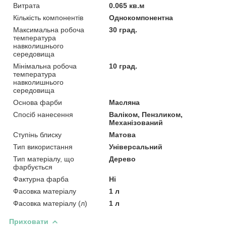
Витрата
0.065 кв.м
Кількість компонентів
Однокомпонентна
Максимальна робоча
30 град.
температура
навколишнього
середовища
Мінімальна робоча
10 град.
температура
навколишнього
середовища
Основа фарби
Масляна
Спосіб нанесення
Валіком, Пензликом,
Механізований
Ступінь блиску
Матова
Тип використання
Універсальний
Тип матеріалу, що
Дерево
фарбується
Фактурна фарба
Ні
Фасовка матеріалу
1 л
Фасовка матеріалу (л)
1 л
Приховати