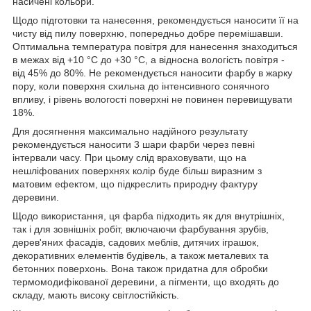
насичені кольори.
Щодо підготовки та нанесення, рекомендується наносити її на
чисту від пилу поверхню, попередньо добре перемішавши.
Оптимальна температура повітря для нанесення знаходиться
в межах від +10 °C до +30 °C, а відносна вологість повітря -
від 45% до 80%. Не рекомендується наносити фарбу в жарку
пору, коли поверхня схильна до інтенсивного сонячного
впливу, і рівень вологості поверхні не повинен перевищувати
18%.
Для досягнення максимально надійного результату
рекомендується наносити 3 шари фарби через певні
інтервали часу. При цьому слід враховувати, що на
нешліфованих поверхнях колір буде більш виразним з
матовим ефектом, що підкреслить природну фактуру
деревини.
Щодо використання, ця фарба підходить як для внутрішніх,
так і для зовнішніх робіт, включаючи фарбування зрубів,
дерев'яних фасадів, садових меблів, дитячих іграшок,
декоративних елементів будівель, а також металевих та
бетонних поверхонь. Вона також придатна для обробки
термомодифікованої деревини, а пігменти, що входять до
складу, мають високу світлостійкість.