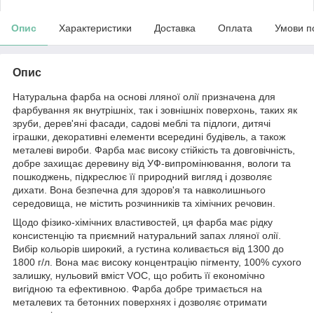
Опис
Характеристики
Доставка
Оплата
Умови п
Опис
Натуральна фарба на основі лляної олії призначена для
фарбування як внутрішніх, так і зовнішніх поверхонь, таких як
зруби, дерев'яні фасади, садові меблі та підлоги, дитячі
іграшки, декоративні елементи всередині будівель, а також
металеві вироби. Фарба має високу стійкість та довговічність,
добре захищає деревину від УФ-випромінювання, вологи та
пошкоджень, підкреслює її природний вигляд і дозволяє
дихати. Вона безпечна для здоров'я та навколишнього
середовища, не містить розчинників та хімічних речовин.
Щодо фізико-хімічних властивостей, ця фарба має рідку
консистенцію та приємний натуральний запах лляної олії.
Вибір кольорів широкий, а густина коливається від 1300 до
1800 г/л. Вона має високу концентрацію пігменту, 100% сухого
залишку, нульовий вміст VOC, що робить її економічно
вигідною та ефективною. Фарба добре тримається на
металевих та бетонних поверхнях і дозволяє отримати