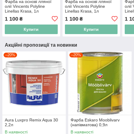
Фарба на основі лляної
Фарба на основі лляної
Фарб
олії Vincents Polyline
олії Vincents Polyline
олії 
Linellas Krasa, 1л
Linellas Krasa, 1л
Line
(caramel)
(anthracite)
(cin
1 100
1 100
1 1
₴
₴
Купити
Купити
Акційні пропозиції та новинки
–20%
–20%
Aura Luxpro Remix Aqua 30
Фарба Eskaro Mooblivarv
2,2л
(напівматова) 0,9л
В наявності
В наявності