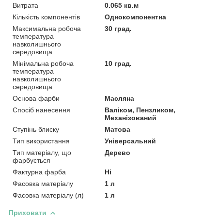
Витрата
0.065 кв.м
Кількість компонентів
Однокомпонентна
Максимальна робоча
30 град.
температура
навколишнього
середовища
Мінімальна робоча
10 град.
температура
навколишнього
середовища
Основа фарби
Масляна
Спосіб нанесення
Валіком, Пензликом,
Механізований
Ступінь блиску
Матова
Тип використання
Універсальний
Тип матеріалу, що
Дерево
фарбується
Фактурна фарба
Ні
Фасовка матеріалу
1 л
Фасовка матеріалу (л)
1 л
Приховати