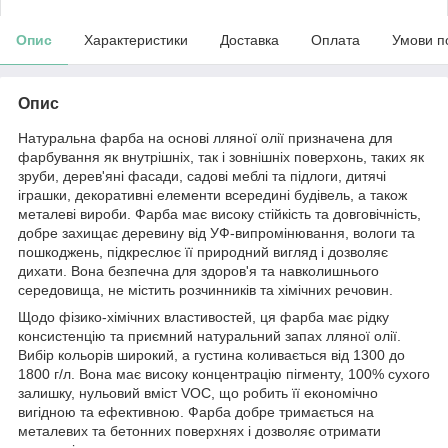
Опис
Характеристики
Доставка
Оплата
Умови п
Опис
Натуральна фарба на основі лляної олії призначена для
фарбування як внутрішніх, так і зовнішніх поверхонь, таких як
зруби, дерев'яні фасади, садові меблі та підлоги, дитячі
іграшки, декоративні елементи всередині будівель, а також
металеві вироби. Фарба має високу стійкість та довговічність,
добре захищає деревину від УФ-випромінювання, вологи та
пошкоджень, підкреслює її природний вигляд і дозволяє
дихати. Вона безпечна для здоров'я та навколишнього
середовища, не містить розчинників та хімічних речовин.
Щодо фізико-хімічних властивостей, ця фарба має рідку
консистенцію та приємний натуральний запах лляної олії.
Вибір кольорів широкий, а густина коливається від 1300 до
1800 г/л. Вона має високу концентрацію пігменту, 100% сухого
залишку, нульовий вміст VOC, що робить її економічно
вигідною та ефективною. Фарба добре тримається на
металевих та бетонних поверхнях і дозволяє отримати