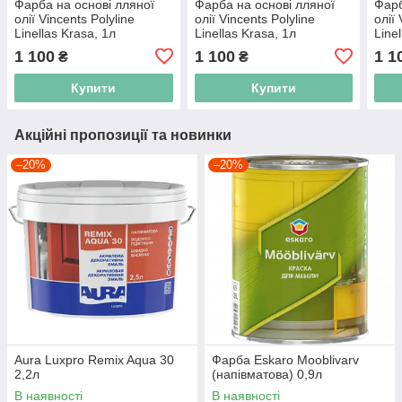
Фарба на основі лляної
Фарба на основі лляної
Фарб
олії Vincents Polyline
олії Vincents Polyline
олії 
Linellas Krasa, 1л
Linellas Krasa, 1л
Line
(caramel)
(anthracite)
(cin
1 100
1 100
1 1
₴
₴
Купити
Купити
Акційні пропозиції та новинки
–20%
–20%
Aura Luxpro Remix Aqua 30
Фарба Eskaro Mooblivarv
2,2л
(напівматова) 0,9л
В наявності
В наявності