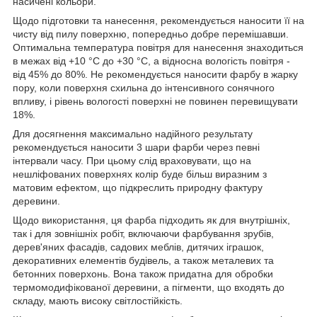
насичені кольори.
Щодо підготовки та нанесення, рекомендується наносити її на
чисту від пилу поверхню, попередньо добре перемішавши.
Оптимальна температура повітря для нанесення знаходиться
в межах від +10 °C до +30 °C, а відносна вологість повітря -
від 45% до 80%. Не рекомендується наносити фарбу в жарку
пору, коли поверхня схильна до інтенсивного сонячного
впливу, і рівень вологості поверхні не повинен перевищувати
18%.
Для досягнення максимально надійного результату
рекомендується наносити 3 шари фарби через певні
інтервали часу. При цьому слід враховувати, що на
нешліфованих поверхнях колір буде більш виразним з
матовим ефектом, що підкреслить природну фактуру
деревини.
Щодо використання, ця фарба підходить як для внутрішніх,
так і для зовнішніх робіт, включаючи фарбування зрубів,
дерев'яних фасадів, садових меблів, дитячих іграшок,
декоративних елементів будівель, а також металевих та
бетонних поверхонь. Вона також придатна для обробки
термомодифікованої деревини, а пігменти, що входять до
складу, мають високу світлостійкість.