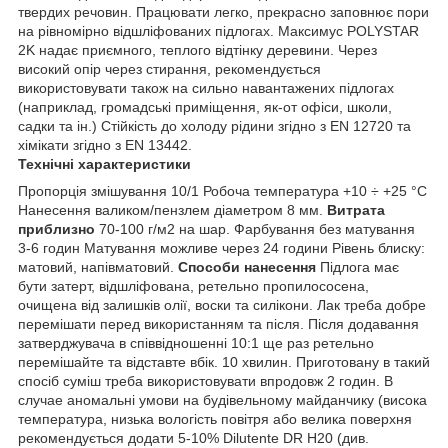
твердих речовин. Працювати легко, прекрасно заповнює пори
на рівномірно відшліфованих підлогах. Максимус POLYSTAR
2K надає приємного, теплого відтінку деревини. Через
високий опір через стирання, рекомендується
використовувати також на сильно навантажених підлогах
(наприклад, громадські приміщення, як-от офіси, школи,
садки та ін.) Стійкість до холоду рідини згідно з EN 12720 та
хімікати згідно з EN 13442.
Технічні характеристики
Пропорція змішування 10/1 Робоча температура +10 ÷ +25 °C
Нанесення валиком/пензлем діаметром 8 мм.
Витрата
приблизно
70-100 г/м2 на шар. Фарбування без матування
3-6 годин Матування можливе через 24 години Рівень блиску:
матовий, напівматовий.
Способи нанесення
Підлога має
бути затерт, відшліфована, ретельно пропилососена,
очищена від залишків олії, воски та силікони. Лак треба добре
перемішати перед використанням та після. Після додавання
затверджувача в співвідношенні 10:1 ще раз ретельно
перемішайте та відставте вбік. 10 хвилин. Приготовану в такий
спосіб суміш треба використовувати впродовж 2 годин. В
случае аномальні умови на будівельному майданчику (висока
температура, низька вологість повітря або велика поверхня
рекомендується додати 5-10% Dilutente DR H20 (див.