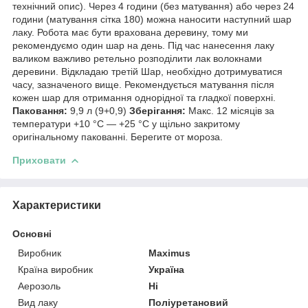
технічний опис). Через 4 години (без матування) або через 24
години (матування сітка 180) можна наносити наступний шар
лаку. Робота має бути врахована деревину, тому ми
рекомендуємо один шар на день. Під час нанесення лаку
валиком важливо ретельно розподілити лак волокнами
деревини. Відкладаю третій Шар, необхідно дотримуватися
часу, зазначеного вище. Рекомендується матування після
кожен шар для отримання однорідної та гладкої поверхні.
Паковання:
9,9 л (9+0,9)
Зберігання:
Макс. 12 місяців за
температури +10 °C — +25 °C у щільно закритому
оригінальному пакованні. Берегите от мороза.
Приховати
Характеристики
Основні
Виробник
Maximus
Країна виробник
Україна
Аерозоль
Ні
Вид лаку
Поліуретановий