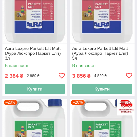
Aura Luxpro Parkett Elit Matt
Aura Luxpro Parkett Elit Matt
(Аура Люкспро Паркет Еліт)
(Аура Люкспро Паркет Еліт)
3л
5л
В наявності
В наявності
2 384
3 856
₴
₴
2 980 ₴
4 820 ₴
Купити
Купити
–20%
–20%