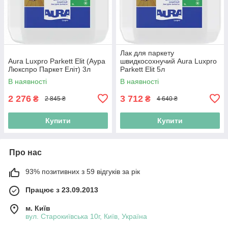
Лак для паркету
Aura Luxpro Parkett Elit (Аура
швидкосохнучий Aura Luxpro
Люкспро Паркет Еліт) 3л
Parkett Elit 5л
В наявності
В наявності
2 276
3 712
₴
₴
2 845 ₴
4 640 ₴
Купити
Купити
Про нас
93% позитивних з 59 відгуків за рік
Працює з 23.09.2013
м. Київ
вул. Старокиївська 10г, Київ, Україна