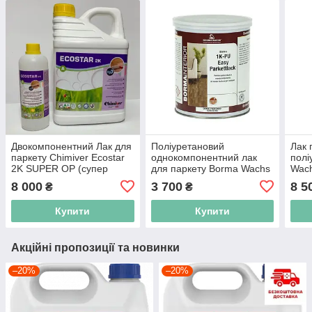
Двокомпонентний Лак для
Поліуретановий
Лак 
паркету Chimiver Ecostar
однокомпонентний лак
полі
2K SUPER OP (супер
для паркету Borma Wachs
Wac
матовий) - 5,5 л
1K-PU EASY
PAR
8 000
3 700
8 5
₴
₴
PARKETTLACK, 5 л
мат
матовий
Купити
Купити
Акційні пропозиції та новинки
–20%
–20%