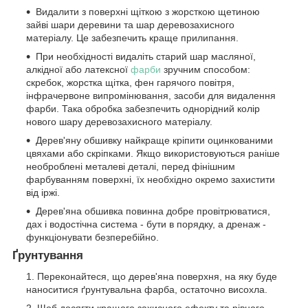
Видалити з поверхні щіткою з жорсткою щетиною
зайві шари деревини та шар деревозахисного
матеріалу. Це забезпечить краще прилипання.
При необхідності видаліть старий шар масляної,
алкідної або латексної
фарби
зручним способом:
скребок, жорстка щітка, фен гарячого повітря,
інфрачервоне випромінювання, засоби для видалення
фарби. Така обробка забезпечить однорідний колір
нового шару деревозахисного матеріалу.
Дерев'яну обшивку найкраще кріпити оцинкованими
цвяхами або скріпками. Якщо використовуються раніше
необроблені металеві деталі, перед фінішним
фарбуванням поверхні, їх необхідно окремо захистити
від іржі.
Дерев'яна обшивка повинна добре провітрюватися,
дах і водостічна система - бути в порядку, а дренаж -
функціонувати безперебійно.
Ґрунтування
Переконайтеся, що дерев'яна поверхня, на яку буде
наноситися ґрунтувальна фарба, остаточно висохла.
Щоб досягти кращого захисного ефекту та рівного