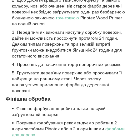
кольору, нові або очищені від старої фарби дерев'яні
поверхні необхідно заґрунтувати один раз безбарвною
біоцидною захисною
грунтовкою
Pinotex Wood Primer
на водній основі.
Перед тим як виконати наступну обробку поверхні,
дайте їй можливість просохнути протягом 24 годин.
Деяким типам поверхонь та при великій витраті
ґрунтовки може знадобитися більш ніж 24 години для
остаточного висихання.
Просочіть до насичення торці поперечних розрізів.
Ґрунтувати дерев'яну поверхню або просочувати її
найкраще на ранньому етапі. Через вологу
погіршується прилипання фарби до дерев’яної
поверхні.
Фінішна обробка
Фінішне фарбування робити тільки по сухій
заґрунтованій поверхні.
Покривне фарбування рекомендуємо робити в 2
шари засобами Pinotex або в 2 шари іншими
фарбами
для дерева
.