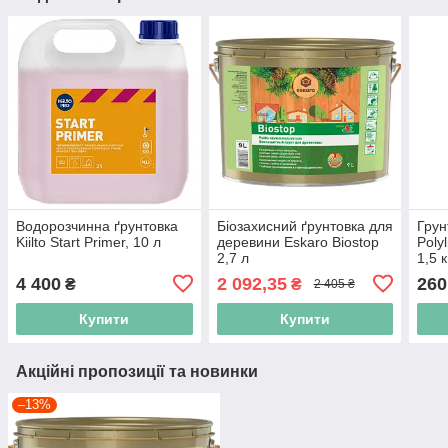
Водорозчинна ґрунтовка
Біозахисний ґрунтовка для
Грун
Kiilto Start Primer, 10 л
деревини Eskaro Biostop
Pol
2,7 л
1,5 к
4 400
2 092,35
260
₴
₴
2 405 ₴
Купити
Купити
Акційні пропозиції та новинки
–13%