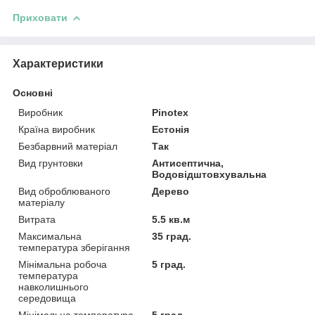
Приховати
Характеристики
Основні
Виробник
Pinotex
Країна виробник
Естонія
Безбарвний матеріал
Так
Вид грунтовки
Антисептична,
Водовідштовхувальна
Вид оброблюваного
Дерево
матеріалу
Витрата
5.5 кв.м
Максимальна
35 град.
температура зберігання
Мінімальна робоча
5 град.
температура
навколишнього
середовища
Мінімальна температура
5 град.