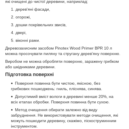
які очищені до чистої деревини, наприклад:
дерев'яні фасади,
огорожі,
дошки покрівельних звисів,
двері,
віконні рами.
Деревозахисним засобом Pinotex Wood Primer BPR 10 л
можна просочувати пиляну та стругану дерев'яну поверхню.
Виробом не можна обробляти поверхню, заражену грибком
або шкідниками деревини.
Підготовка поверхні
Поверхня повинна бути чистою, якісною, без
грибкових пошкоджень: гниль, пліснява, синява.
Допустимий вміст вологи в деревині менше 20%, на
всіх етапах обробки. Поверхня повинна бути сухою.
Метод очищення обирати залежно від виду
забруднення. Не використовувати методи очищення, які
можуть пошкодити деревину, скажімо, піскоструминним
інструментом.