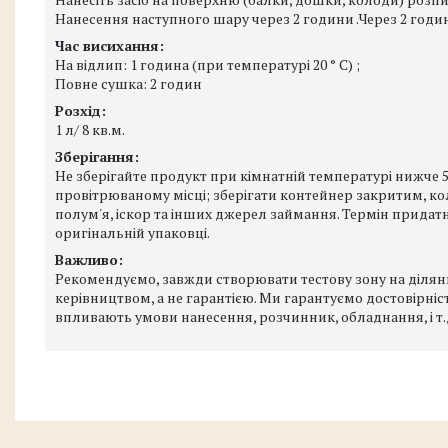
Нанесення наступного шару через 2 години .Через 2 год
Час висихання:
На відлип: 1 година (при температурі 20 ° C) ;
Повне сушка: 2 годин
Розхід:
1 л/ 8 кв.м.
Зберігання:
Не зберігайте продукт при кімнатній температурі нижче 5 
провітрюваному місці; зберігати контейнер закритим, ко
полум'я, іскор та інших джерел займання. Термін придатн
оригінальній упаковці.
Важливо:
Рекомендуємо, завжди створювати тестову зону на ділянці
керівництвом, а не гарантією. Ми гарантуємо достовірніст
впливають умови нанесення, розчинник, обладнання, і т.