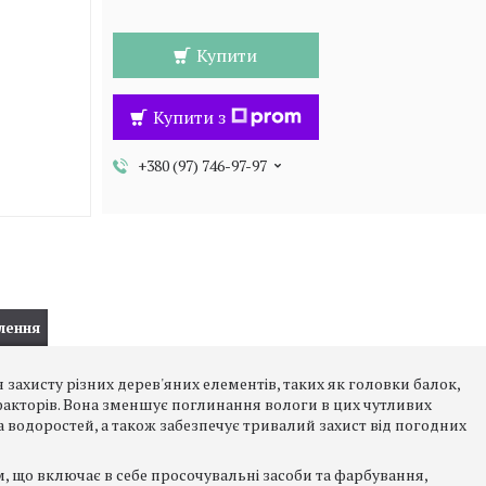
Купити
Купити з
+380 (97) 746-97-97
лення
 захисту різних дерев'яних елементів, таких як головки балок,
факторів. Вона зменшує поглинання вологи в цих чутливих
та водоростей, а також забезпечує тривалий захист від погодних
 що включає в себе просочувальні засоби та фарбування,