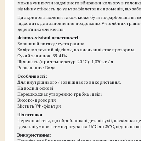
можна уникнути надмірного вбирання кольору в головках 
відмінну стійкість до ультрафіолетових променів, що заб
Ця акрилова ізоляція також може бути пофарбована пігмен
підходить для заповнення поздовжніх V-подібних тріщин
дерев'яних елементів.
Фізико-хімічні властивості:
Зовнішній вигляд: густа рідина
Колір: молочний відтінок, по висиханні стає прозорим.
Сухий залишок: 39-41%
Щільність (при температурі 20 °C): 1,030 кг / л
Розведення: Вода
Особливості:
Для внутрішнього / зовнішнього використання.
На водній основі
Перешкоджає утворенню грибка і цвілі
Високо-прозорий
Містить УФ-фільтри
Підготовка
:
Переконайтеся, що оброблювані деталі сухі і, наскільки це
Ідеальні умови - температура від 16°C до 25°C, відносна во
Використання:
Нанесіть засіб на поверхню (балки, дошки, колоди) розп