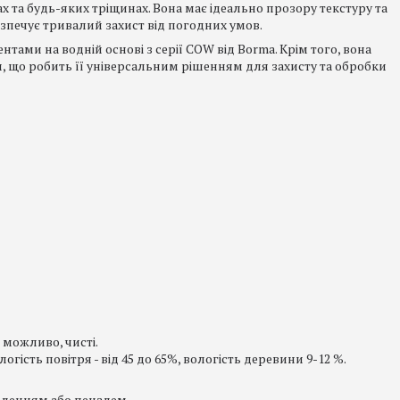
та будь-яких тріщинах. Вона має ідеально прозору текстуру та
езпечує тривалий захист від погодних умов.
тами на водній основі з серії COW від Borma. Крім того, вона
, що робить її універсальним рішенням для захисту та обробки
 можливо, чисті.
логість повітря - від 45 до 65%, вологість деревини 9-12 %.
иленням або пензлем.