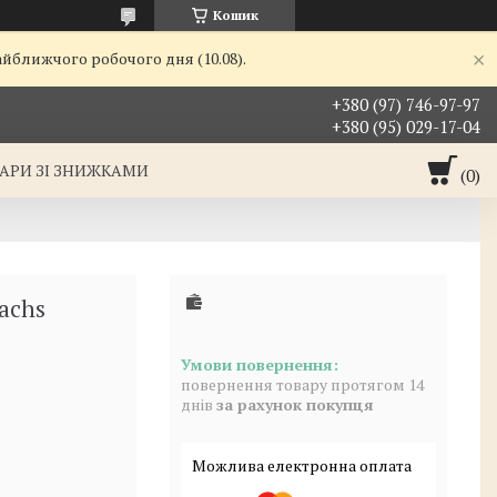
Кошик
айближчого робочого дня (10.08).
+380 (97) 746-97-97
+380 (95) 029-17-04
АРИ ЗІ ЗНИЖКАМИ
achs
повернення товару протягом 14
днів
за рахунок покупця