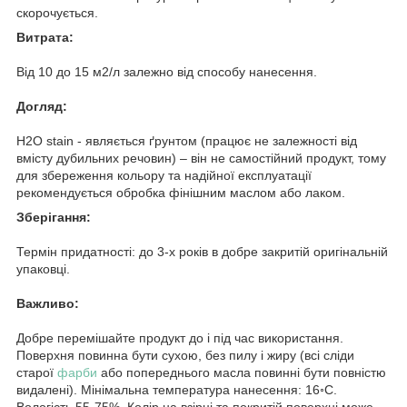
скорочується.
Витрата:
Від 10 до 15 м2/л залежно від способу нанесення.
Догляд:
H2O stain - являється ґрунтом (працює не залежності від
вмісту дубильних речовин) – він не самостійний продукт, тому
для збереження кольору та надійної експлуатації
рекомендується обробка фінішним маслом або лаком.
Зберігання:
Термін придатності: до 3-х років в добре закритій оригінальній
упаковці.
Важливо:
Добре перемішайте продукт до і під час використання.
Поверхня повинна бути сухою, без пилу і жиру (всі сліди
старої
фарби
або попереднього масла повинні бути повністю
видалені). Мінімальна температура нанесення: 16◦С.
Вологість 55-75%. Колір на взірці та покритій поверхні може