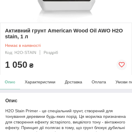
Активний грунт American Wood Oil AWO H2O
stain, 1 л
Немає в наявності
Код: H2O-STAIN
Роздріб
1 050
₴
Опис
Характеристики
Доставка
Оплата
Умови п
Опис
H2O Stain Primer - це спеціальний грунт, створений для
тонування деревини будь-яких порід. Ця морилка призначена
для створення ефекту зістарілого, вицвілого тону - вінтажного
ефекту. Принцип дії полягає в тому, що грунт блокує дубильні