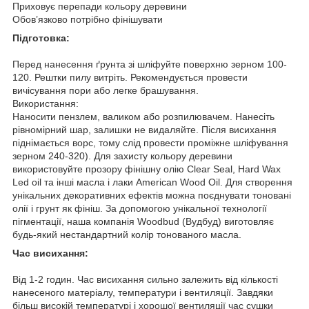
Приховує перепади кольору деревини
Обов’язково потрібно фінішувати
Підготовка:
Перед нанесення ґрунта зі шліфуйте поверхню зерном 100-
120. Рештки пилу витріть. Рекомендується провести
вичісування пори або легке брашування.
Використання:
Наносити пензлем, валиком або розпилювачем. Нанесіть
рівномірний шар, залишки не видаляйте. Після висихання
піднімається ворс, тому слід провести проміжне шліфування
зерном 240-320). Для захисту кольору деревини
використовуйте прозору фінішну олію Clear Seal, Hard Wax
Led oil та інші масла і лаки American Wood Oil. Для створення
унікальних декоративних ефектів можна поєднувати тоновані
олії і грунт як фініш. За допомогою унікальної технології
пігментації, наша компанія Woodbud (Вудбуд) виготовляє
будь-який нестандартний колір тонованого масла.
Час висихання:
Від 1-2 годин. Час висихання сильно залежить від кількості
нанесеного матеріалу, температури і вентиляції. Завдяки
більш високій температурі і хорошої вентиляції час сушки