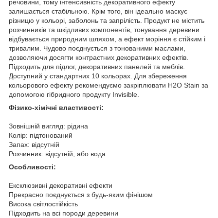
речовини, тому інтенсивність декоративного ефекту
залишається стабільною. Крім того, він ідеально маскує
різницю у кольорі, заболонь та запрілість. Продукт не містить
розчинників та шкідливих компонентів, тонування деревини
відбувається природним шляхом, а ефект моріння є стійким і
тривалим. Чудово поєднується з тонованими маслами,
дозволяючи досягти контрастних декоративних ефектів.
Підходить для підлог, декоративних панелей та меблів.
Доступний у стандартних 10 кольорах. Для збереження
кольорового ефекту рекомендуємо закріплювати H2O Stain за
допомогою гібридного продукту Invisible.
Фізико-хімічні властивості:
Зовнішній вигляд: рідина
Колір: підтонований
Запах: відсутній
Розчинник: відсутній, або вода
Особливості:
Ексклюзивні декоративні ефекти
Прекрасно поєднується з будь-яким фінішом
Висока світлостійкість
Підходить на всі породи деревини