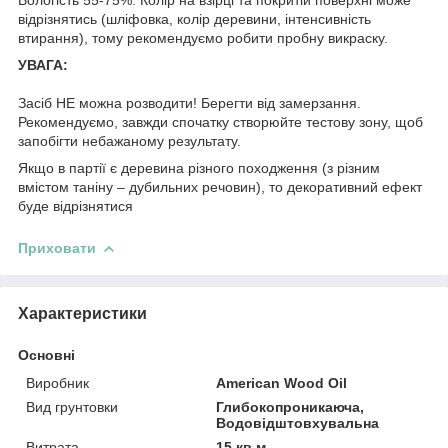
відрізнятись (шліфовка, колір деревини, інтенсивність
втирання), тому рекомендуємо робити пробну викраску.
УВАГА:
Засіб НЕ можна розводити! Берегти від замерзання.
Рекомендуємо, завжди спочатку створюйте тестову зону, щоб
запобігти небажаному результату.
Якщо в партії є деревина різного походження (з різним
вмістом таніну – дубильних речовин), то декоративний ефект
буде відрізнятися
Приховати
Характеристики
Основні
Виробник
American Wood Oil
Вид грунтовки
Глибокопроникаюча,
Водовідштовхувальна
Витрата
15 кв.м