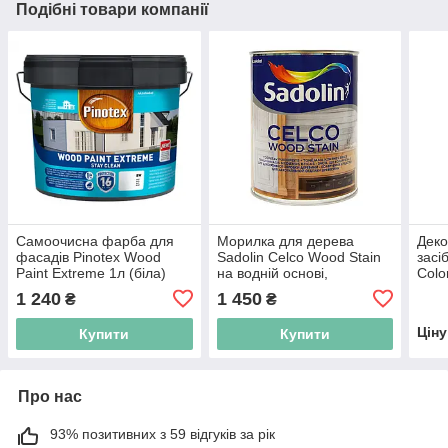
Подібні товари компанії
Самоочисна фарба для
Морилка для дерева
Деко
фасадів Pinotex Wood
Sadolin Celco Wood Stain
засі
Paint Extreme 1л (біла)
на водній основі,
Colo
безбарвна, BC, 2,5 л
Коло
1 240
1 450
₴
₴
Цін
Купити
Купити
Про нас
93% позитивних з 59 відгуків за рік