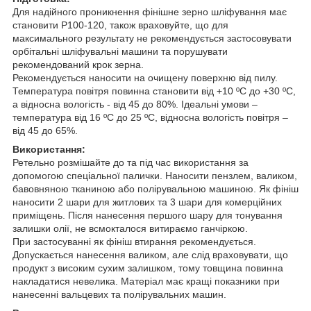
Для надійного проникнення фінішне зерно шліфування має
становити Р100-120, також враховуйте, що для
максимального результату не рекомендується застосовувати
орбітальні шліфувальні машини та порушувати
рекомендований крок зерна.
Рекомендується наносити на очищену поверхню від пилу.
Температура повітря повинна становити від +10 ºC до +30 ºC,
а відносна вологість - від 45 до 80%. Ідеальні умови –
температура від 16 ºC до 25 ºC, відносна вологість повітря –
від 45 до 65%.
Використання:
Ретельно розмішайте до та під час використання за
допомогою спеціальної палички. Наносити пензлем, валиком,
бавовняною тканиною або полірувальною машиною. Як фініш
наносити 2 шари для житлових та 3 шари для комерційних
приміщень. Після нанесення першого шару для тонування
залишки олії, не всмокталося витираємо ганчіркою.
При застосуванні як фініш втирання рекомендується.
Допускається нанесення валиком, але слід враховувати, що
продукт з високим сухим залишком, тому товщина повинна
накладатися невелика. Матеріал має кращі показники при
нанесенні вальцевих та полірувальних машин.