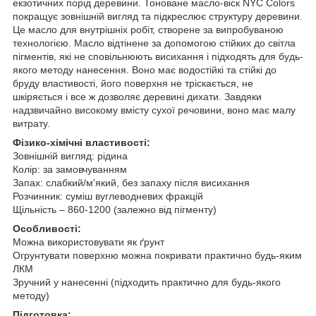
екзотичних порід деревини. Тоноване масло-віск NYC Colors
покращує зовнішній вигляд та підкреслює структуру деревини.
Це масло для внутрішніх робіт, створене за випробуваною
технологією. Масло відтінене за допомогою стійких до світла
пігментів, які не сповільнюють висихання і підходять для будь-
якого методу нанесення. Воно має водостійкі та стійкі до
бруду властивості, його поверхня не тріскається, не
шкіряється і все ж дозволяє деревині дихати. Завдяки
надзвичайно високому вмісту сухої речовини, воно має малу
витрату.
Фізико-хімічні властивості:
Зовнішній вигляд: рідина
Колір: за замовчуванням
Запах: слабкий/м'який, без запаху після висихання
Розчинник: суміш вуглеводневих фракцій
Щільність – 860-1200 (залежно від пігменту)
Особливості:
Можна використовувати як ґрунт
Огрунтувати поверхню можна покривати практично будь-яким
ЛКМ
Зручний у нанесенні (підходить практично для будь-якого
методу)
Підготовка: