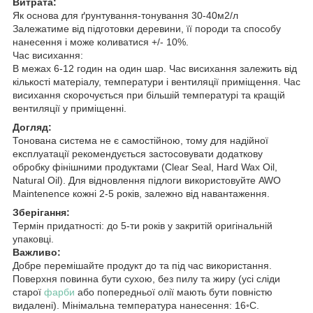
Витрата:
Як основа для ґрунтування-тонування 30-40м2/л
Залежатиме від підготовки деревини, її породи та способу
нанесення і може коливатися +/- 10%.
Час висихання:
В межах 6-12 годин на один шар. Час висихання залежить від
кількості матеріалу, температури і вентиляції приміщення. Час
висихання скорочується при більшій температурі та кращій
вентиляції у приміщенні.
Догляд:
Тонована система не є самостійною, тому для надійної
експлуатації рекомендується застосовувати додаткову
обробку фінішними продуктами (Clear Seal, Hard Wax Oil,
Natural Oil). Для відновлення підлоги використовуйте AWO
Maintenence кожні 2-5 років, залежно від навантаження.
Зберігання:
Термін придатності: до 5-ти років у закритій оригінальній
упаковці.
Важливо:
Добре перемішайте продукт до та під час використання.
Поверхня повинна бути сухою, без пилу та жиру (усі сліди
старої
фарби
або попередньої олії мають бути повністю
видалені). Мінімальна температура нанесення: 16◦С.