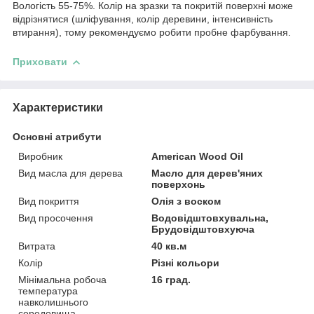
Вологість 55-75%. Колір на зразки та покритій поверхні може
відрізнятися (шліфування, колір деревини, інтенсивність
втирання), тому рекомендуємо робити пробне фарбування.
Приховати
Характеристики
Основні атрибути
Виробник
American Wood Oil
Вид масла для дерева
Масло для дерев'яних
поверхонь
Вид покриття
Олія з воском
Вид просочення
Водовідштовхувальна,
Брудовідштовхуюча
Витрата
40 кв.м
Колір
Різні кольори
Мінімальна робоча
16 град.
температура
навколишнього
середовища