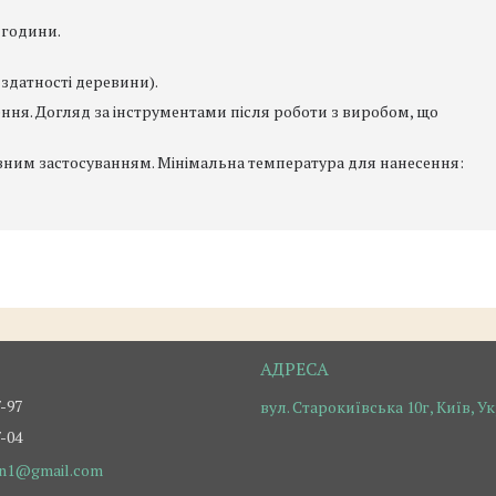
 години.
 здатності деревини).
ення. Догляд за інструментами після роботи з виробом, що
вним застосуванням. Мінімальна температура для нанесення:
7-97
вул. Старокиївська 10г, Київ, У
7-04
on1@gmail.com