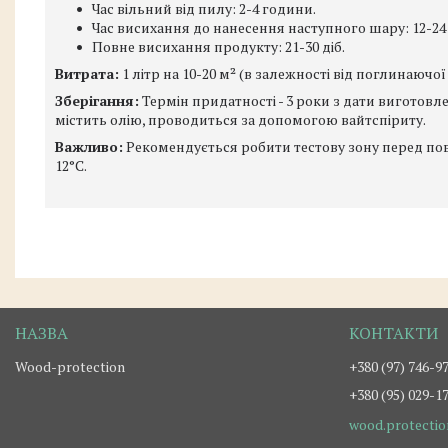
Час вільний від пилу: 2-4 години.
Час висихання до нанесення наступного шару: 12-24
Повне висихання продукту: 21-30 діб.
Витрата:
1 літр на 10-20 м² (в залежності від поглинаючої
Зберігання:
Термін придатності - 3 роки з дати виготовл
містить олію, проводиться за допомогою вайтспіриту.
Важливо:
Рекомендується робити тестову зону перед по
12°C.
Wood-protection
+380 (97) 746-9
+380 (95) 029-1
wood.protecti