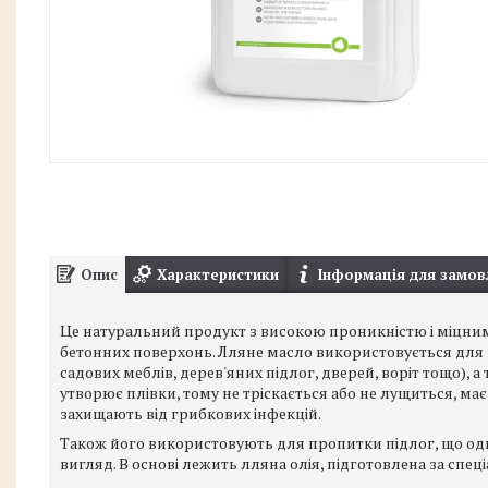
Опис
Характеристики
Інформація для замов
Це натуральний продукт з високою проникністю і міцним
бетонних поверхонь. Лляне масло використовується для п
садових меблів, дерев'яних підлог, дверей, воріт тощо), а
утворює плівки, тому не тріскається або не лущиться, має
захищають від грибкових інфекцій.
Також його використовують для пропитки підлог, що одно
вигляд. В основі лежить лляна олія, підготовлена за спе