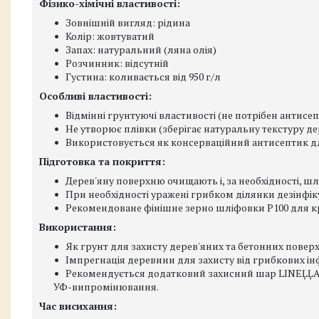
Фізико-хімічні властивості:
Зовнішній вигляд: рідина
Колір: жовтуватий
Запах: натуральний (ляна олія)
Розчинник: відсутній
Густина: коливається від 950 г/л
Особливі властивості:
Відмінні грунтуючі властивості (не потрібен антисе
Не утворює плівки (зберігає натуральну текстуру д
Використовується як консерваційний антисептик дл
Підготовка та покриття:
Дерев'яну поверхню очищають і, за необхідності, ш
При необхідності уражені грибком ділянки дезінфік
Рекомендоване фінішне зерно шліфовки Р100 для 
Використання:
Як грунт для захисту дерев'яних та бетонних повер
Імпрегнація деревини для захисту від грибкових інф
Рекомендується додатковий захисний шар LINEĻĻA
УФ-випромінювання.
Час висихання: