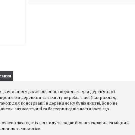
лення
 зчепленням, який ідеально підходить для дерев'яних і
ропитки деревини та захисту виробів з неї (наприклад,
 також для консервації в дерев'яному будівництві. Воно не
 високі антисептичні та бактерицидні властивості, що
часно захищає їх від пилу та надає більш яскравий та міцний
ціальною технологією.