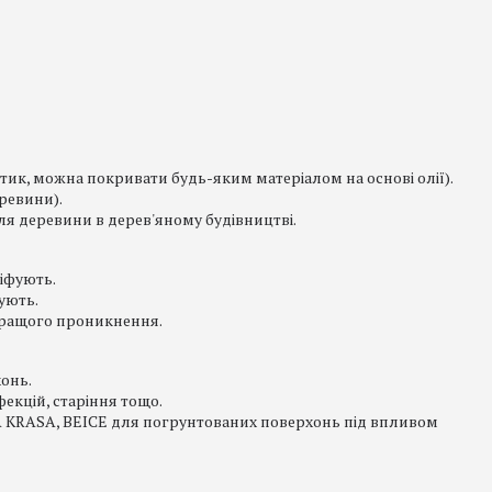
птик, можна покривати будь-яким матеріалом на основі олії).
еревини).
я деревини в дерев'яному будівництві.
ліфують.
ують.
кращого проникнення.
хонь.
екцій, старіння тощо.
 KRASA, BEICE для погрунтованих поверхонь під впливом