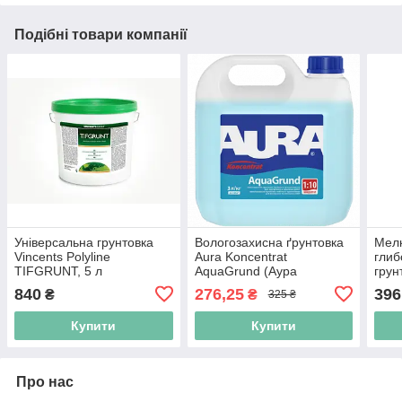
Подібні товари компанії
Універсальна грунтовка
Вологозахисна ґрунтовка
Мел
Vincents Polyline
Aura Koncentrat
гли
TIFGRUNT, 5 л
AquaGrund (Аура
грун
Аквагрунт) 1л
Eska
840
276,25
396
₴
₴
325 ₴
Купити
Купити
Про нас