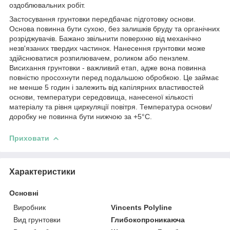
оздоблювальних робіт.
Застосування грунтовки передбачає підготовку основи.
Основа повинна бути сухою, без залишків бруду та органічних
розріджувачів. Бажано звільнити поверхню від механічно
незв'язаних твердих частинок. Нанесення грунтовки може
здійснюватися розпилювачем, роликом або пензлем.
Висихання грунтовки - важливий етап, адже вона повинна
повністю просохнути перед подальшою обробкою. Це займає
не менше 5 годин і залежить від капілярних властивостей
основи, температури середовища, нанесеної кількості
матеріалу та рівня циркуляції повітря. Температура основи/
доробку не повинна бути нижчою за +5°С.
Приховати
Характеристики
Основні
Виробник
Vincents Polyline
Вид грунтовки
Глибокопроникаюча