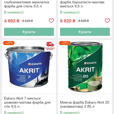
глубокоматовая акрилатна
фарба бархатисто-матова
фарба для стель 9,5 л
миється 9,5 л.
В наявності
В наявності
4 892
6 820
₴
₴
6 115 ₴
8 525 ₴
Купити
Купити
–20%
–20%
Eskaro Akrit 7 миється
шовково-матова фарба для
Миюча фарба Eskaro Akrit 20
стін 9,5 л.
(напівматова) 2.85 л
В наявності
В наявності