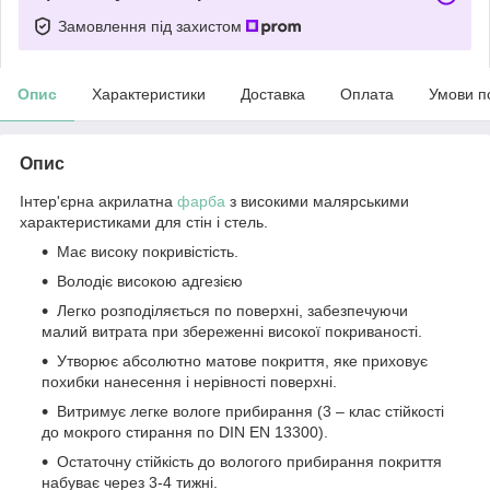
Замовлення під захистом
Опис
Характеристики
Доставка
Оплата
Умови п
Опис
Інтер'єрна акрилатна
фарба
з високими малярськими
характеристиками для стін і стель.
Має високу покривістість.
Володіє високою адгезією
Легко розподіляється по поверхні, забезпечуючи
малий витрата при збереженні високої покриваності.
Утворює абсолютно матове покриття, яке приховує
похибки нанесення і нерівності поверхні.
Витримує легке вологе прибирання (3 – клас стійкості
до мокрого стирання по DIN EN 13300).
Остаточну стійкість до вологого прибирання покриття
набуває через 3-4 тижні.