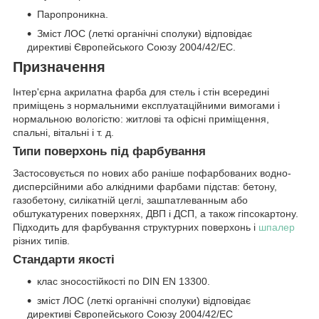
Паропроникна.
Зміст ЛОС (леткі органічні сполуки) відповідає
директиві Європейського Союзу 2004/42/EC.
Призначення
Інтер'єрна акрилатна фарба для стель і стін всередині
приміщень з нормальними експлуатаційними вимогами і
нормальною вологістю: житлові та офісні приміщення,
спальні, вітальні і т. д.
Типи поверхонь під фарбування
Застосовується по нових або раніше пофарбованих водно-
дисперсійними або алкідними фарбами підстав: бетону,
газобетону, силікатній цеглі, зашпатлеванным або
обштукатурених поверхнях, ДВП і ДСП, а також гіпсокартону.
Підходить для фарбування структурних поверхонь і
шпалер
різних типів.
Стандарти якості
клас зносостійкості по DIN EN 13300.
зміст ЛОС (леткі органічні сполуки) відповідає
директиві Європейського Союзу 2004/42/EC