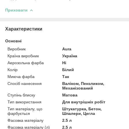
Приховати
Характеристики
Основні
Виробник
Aura
Країна виробник
Україна
Аерозольна фарба
Ні
Колір
Білий
Миюча фарба
Так
Спосіб нанесення
Валіком, Пензликом,
Механізований
Ступінь блиску
Матова
Тип використання
Для внутрішніх робіт
Тип матеріалу, що
Штукатурка, Бетон,
фарбується
Шпалери, Цегла
Фасовка матеріалу
2.5 л
Фасовка матеріалу (л)
2.5 л