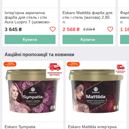
Інтер'єрна акрилатна
Eskaro Mattilda фарба для
Фарб
фарба для стель і стін
стін і стель (матова) 2,85
кімн
Aura Luxpro 7 (шовково-
л.
л.
матова) 10л., миється
3 645
2 568
1 1
₴
₴
3 210 ₴
Купити
Купити
Акційні пропозиції та новинки
–20%
–20%
Eskaro Sympatia
Eskaro Mattilda інтер'єрна