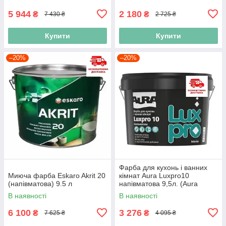
5 944
2 180
₴
₴
7 430 ₴
2 725 ₴
Купити
Купити
–20%
–20%
Фарба для кухонь і ванних
Миюча фарба Eskaro Akrit 20
кімнат Aura Luxpro10
(напівматова) 9.5 л
напівматова 9,5л. (Aura
Luxpro 10 K&B)
В наявності
В наявності
6 100
3 276
₴
₴
7 625 ₴
4 095 ₴