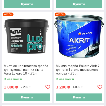
Купити
Купити
–20%
–20%
Миється напівматова фарба
Миюча фарба Eskaro Akrit 7
для кухонь і ванних кімнат
для стін і стель шовковисто-
Aura Luxpro 10 4,75л.
матова 4,75 л.
В наявності
В наявності
1 808
3 200
₴
₴
2 260 ₴
4 000 ₴
Купити
Купити