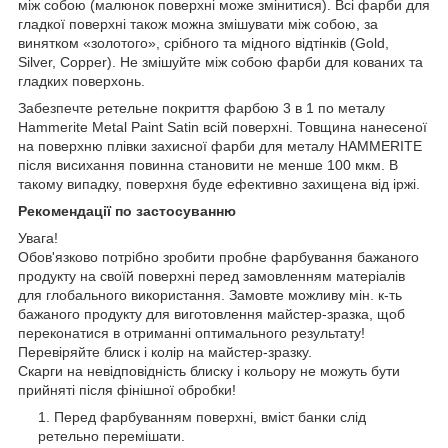
між собою (малюнок поверхні може змінитися). Всі фарби для
гладкої поверхні також можна змішувати між собою, за
винятком «золотого», срібного та мідного відтінків (Gold,
Silver, Copper). Не змішуйте між собою фарби для кованих та
гладких поверхонь.
Забезпечте ретельне покриття фарбою 3 в 1 по металу
Hammerite Metal Paint Satin всій поверхні. Товщина нанесеної
на поверхню плівки захисної фарби для металу HAMMERITE
після висихання повинна становити не менше 100 мкм. В
такому випадку, поверхня буде ефективно захищена від іржі.
Рекомендації по застосуванню
Увага!
Обов'язково потрібно зробити пробне фарбування бажаного
продукту на своїй поверхні перед замовленням матеріалів
для глобального використання. Замовте можливу мін. к-ть
бажаного продукту для виготовлення майстер-зразка, щоб
переконатися в отриманні оптимального результату!
Перевіряйте блиск і колір на майстер-зразку.
Скарги на невідповідність блиску і кольору не можуть бути
прийняті після фінішної обробки!
Перед фарбуванням поверхні, вміст банки слід
ретельно перемішати.