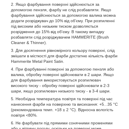
Якщо фарбування поверхні здійснюється за
допомогою пензля, фарбу не слід розбавляти. Якщо
фарбування здійснюється за допомогою валика можна
додати розріджувач до 10% від об’єму. При розпиленні
під високим або низьким тиском дозволяється
розрідження до 15% від об'єму. В такому випадку
розбавляти слід розріджувачем HAMMERITE (Brush
Cleaner & Thinner).
Для досягнення рівномірного кольору поверхні, слід
змішати в місткості для фарби достатню кількість фарби
Hammerite Metal Paint Satin.
При фарбуванні поверхні за допомогою пензля або
валика, обробку поверхні здійснювати в 2 шари. Якщо
для фарбування використовується розпилювач
високого тиску - обробку поверхні здійснювати в 2-3
шари, якщо розпилювач низького тиску - в 3-4 шари.
Необхідна температура повітря та поверхні під час
нанесення фарби на поверхню та висихання: +5...35 °C
(рекомендована темп. +18 ± 2 °C). Відносна вологість
повітря <80%.
Не фарбувати під прямими сонячними променями
або у вітряну погоду, оскільки на поверхні може