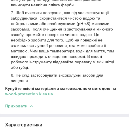
виникнути неякісна плівка фарби.
Щоб очистити поверхню, яка під час експлуатації
забруднилася, скористайтеся чистою водою та
нейтральними або слаболужними (pH <8) миючими
засобами. Після очищення із застосуванням миючого
засобу, промийте поверхню чистою водою. Це
необхідно зробити для того, щоб на поверхні не
залишилося лужної речовини, яка може зробити її
матовою. Чим вище температура води для миття, тим
швидше проходить очищення поверхні. В якості
робочого інструменту віддавайте перевагу м'якій щітці
або губці.
Не слід застосовувати високолужні засоби для
чищення.
Купуйте якісні матеріали з максимальною вигодою на
wood-protection.kiev.ua
Приховати
Характеристики