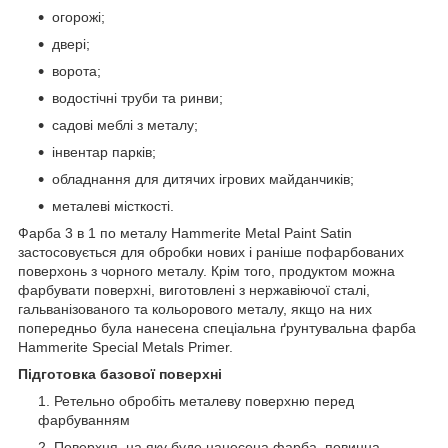
огорожі;
двері;
ворота;
водостічні труби та ринви;
садові меблі з металу;
інвентар парків;
обладнання для дитячих ігрових майданчиків;
металеві місткості.
Фарба 3 в 1 по металу Hammerite Metal Paint Satin
застосовується для обробки нових і раніше пофарбованих
поверхонь з чорного металу. Крім того, продуктом можна
фарбувати поверхні, виготовлені з нержавіючої сталі,
гальванізованого та кольорового металу, якщо на них
попередньо була нанесена спеціальна ґрунтувальна фарба
Hammerite Special Metals Primer.
Підготовка базової поверхні
Ретельно обробіть металеву поверхню перед
фарбуванням
Поверхня, на яку буде нанесена фарба, повинна