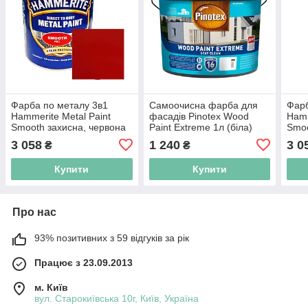
Фарба по металу 3в1
Самоочисна фарба для
Фарб
Hammerite Metal Paint
фасадів Pinotex Wood
Hamm
Smooth захисна, червона
Paint Extreme 1л (біла)
Smoo
2,5л
кори
3 058
1 240
3 0
₴
₴
Купити
Купити
Про нас
93% позитивних з 59 відгуків за рік
Працює з 23.09.2013
м. Київ
вул. Старокиївська 10г, Київ, Україна