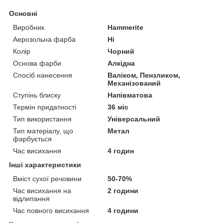
Основні
Виробник
Нammerite
Аерозольна фарба
Ні
Колір
Чорний
Основа фарби
Алкідна
Спосіб нанесення
Валіком, Пензликом,
Механізований
Ступінь блиску
Напівматова
Термін придатності
36 міс
Тип використання
Універсальний
Тип матеріалу, що
Метал
фарбується
Час висихання
4 годин
Інші характеристики
Вміст сухої речовини
50-70%
Час висихання на
2 години
відлипання
Час повного висихання
4 години