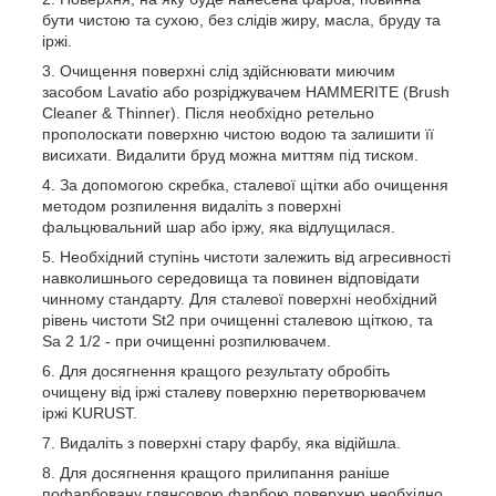
бути чистою та сухою, без слідів жиру, масла, бруду та
іржі.
Очищення поверхні слід здійснювати миючим
засобом Lavatio або розріджувачем HAMMERITE (Brush
Cleaner & Thinner). Після необхідно ретельно
прополоскати поверхню чистою водою та залишити її
висихати. Видалити бруд можна миттям під тиском.
За допомогою скребка, сталевої щітки або очищення
методом розпилення видаліть з поверхні
фальцювальний шар або іржу, яка відлущилася.
Необхідний ступінь чистоти залежить від агресивності
навколишнього середовища та повинен відповідати
чинному стандарту. Для сталевої поверхні необхідний
рівень чистоти St2 при очищенні сталевою щіткою, та
Sa 2 1/2 - при очищенні розпилювачем.
Для досягнення кращого результату обробіть
очищену від іржі сталеву поверхню перетворювачем
іржі KURUST.
Видаліть з поверхні стару фарбу, яка відійшла.
Для досягнення кращого прилипання раніше
пофарбовану глянсовою фарбою поверхню необхідно