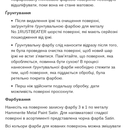
відшліфувати, поки вона не стане матовою.
Ґрунтування
Після видалення іржі та очищення поверхні,
заґрунтуйте ґрунтувальною фарбою для металу
No.1RUSTBEATER шорсткі поверхні, які мають серйозні
пошкодження від іржі.
Ґрунтувальну фарбу слід наносити відразу після того,
як була проведена очистка поверхні, щоб новий шар
іржі не встиг з'явитися. Пам'ятайте, що поверхня, яка
обробляється, повинна бути сухою! В процесі
нанесення ґрунтувальної фарби необхідно стежити за
тим, щоб поверхня, яка піддається обробці, була
ретельно покрита фарбою.
Перш ніж здійснити подальшу обробку, дати
можливість поверхні просохнути.
Фарбування
Нанесіть на поверхню захисну фарбу 3 в 1 по металу
Hammerite Metal Paint Satin. Для напівматової гладкої
поверхні в асортименті представлена чорна фарба Satin.
Всі кольори фарби для кованих поверхонь можна змішувати