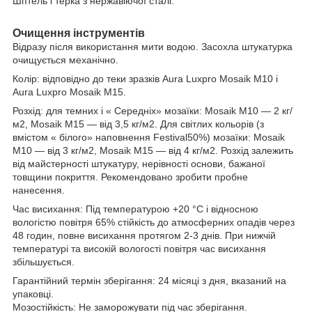
Шптель і терка з нержавіючої сталі.
Очищення інструментів
Відразу після використання мити водою. Засохла штукатурка
очищується механічно.
Колір: відповідно до теки зразків Aura Luxpro Mosaik M10 і
Aura Luxpro Mosaik M15.
Розхід: для темних і « Середніх» мозаїки: Mosaik M10 — 2 кг/
м2, Mosaik M15 — від 3,5 кг/м2. Для світлих кольорів (з
вмістом « білого» наповнення Festival50%) мозаїки: Mosaik
M10 — від 3 кг/м2, Mosaik M15 — від 4 кг/м2. Розхід залежить
від майстерності штукатуру, нерівності основи, бажаної
товщини покриття. Рекомендовано зробити пробне
нанесення.
Час висихання: Під температурою +20 °C і відносною
вологістю повітря 65% стійкість до атмосферних опадів через
48 годин, повне висихання протягом 2-3 днів. При нижчій
температурі та високій вологості повітря час висихання
збільшується.
Гарантійний термін зберігання: 24 місяці з дня, вказаний на
упаковці.
Мозостійкість: Не заморожувати під час зберігання.