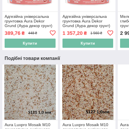
Адгезійна універсальна
Адгезійна універсальна
Мел
грунтовка Aura Dekor
грунтовка Aura Dekor
гли
Grund (Аура декор грунт)
Grund (Аура декор грунт)
грун
2,5 л (3,6 кг)
10л. (14,4 кг)
Eska
389,76
1 357,20
2 9
₴
₴
448 ₴
1 560 ₴
10л
Купити
Купити
Подібні товари компанії
Aura Luxpro Mosaik M10
Aura Luxpro Mosaik M10
Aura