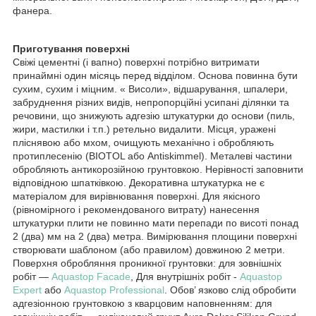
фанера.
Приготування поверхні
Свіжі цементні (і вапно) поверхні потрібно витримати
принаймні один місяць перед відділом. Основа повинна бути
сухим, сухим і міцним. « Висоли», відшарування, шпалери,
забруднення різних видів, непропорційні усипані ділянки та
речовини, що знижують адгезію штукатурки до основи (пиль,
жири, мастилки і т.п.) ретельно видалити. Місця, уражені
пліснявою або мхом, очищують механічно і обробляють
протиплесенію (BIOTOL або Antiskimmel). Металеві частини
обробляють антикорозійною грунтовкою. Нерівності заповнити
відповідною шпатківкою. Декоративна штукатурка не є
матеріалом для вирівнювання поверхні. Для якісного
(рівномірного і рекомендованого витрату) нанесення
штукатурки плити не повинно мати перепади по висоті понад
2 (два) мм на 2 (два) метра. Вимірювання площини поверхні
створювати шаблоном (або правилом) довжиною 2 метри.
Поверхня обробляння проникної грунтовки: для зовнішніх
робіт —
Aquastop Facade
, Для внутрішніх робіт -
Aquastop
Expert
або
Aquastop Professional
. Обов’ язково слід обробити
адгезіонною грунтовкою з кварцовим наповненням: для