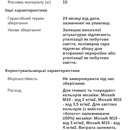
Фасовка матеріалу (кг)
15
Інші характеристики
Гарантійний термін
24 місяці від дати,
зберігання
зазначеної на упаковці.
Умови зберігання
Залишки висохлої
штукатурки підлягають
утилізації як побутове
сміття, полімерна тара
підлягає збору для
вторинної переробки або
утилізації як побутове
сміття.
Користувальницькі характеристики
Морозостійкість
Не заморожувати під час
зберігання.
Расход
Для темних та «середніх»
кольорів мозаїки: Mosaik
M10 - від 2 кг/м2, Mosaik M15
- від 3,5 кг/м2. Для світлих
кольорів (з вмістом
«білого» наповнювача
≥50%) мозаїки: Mosaik M10 -
від 3 кг/м2, Mosaik M15 - від
4 кг/м2. Витрата залежить