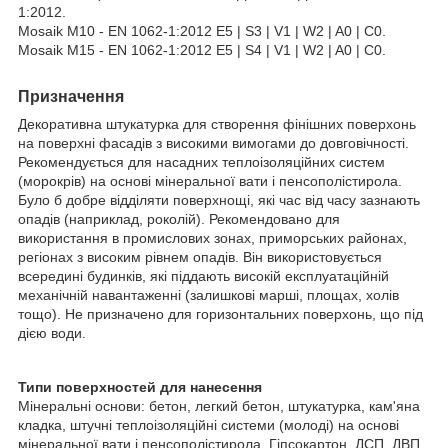
1:2012.
Mosaik M10 - EN 1062-1:2012 E5 | S3 | V1 | W2 | A0 | С0.
Mosaik M15 - EN 1062-1:2012 E5 | S4 | V1 | W2 | A0 | С0.
Призначення
Декоративна штукатурка для створення фінішних поверхонь
на поверхні фасадів з високими вимогами до довговічності.
Рекомендується для насадних теплоізоляційних систем
(морокрів) на основі мінеральної вати і пенсополістирола.
Було б добре відділяти поверхнощі, які час від часу зазнають
опадів (наприклад, роколій). Рекомендовано для
використання в промислових зонах, приморських районах,
регіонах з високим рівнем опадів. Він використовується
всередині будинків, які піддають високій експлуатаційній
механічній навантаженні (залишкові марші, площах, холів
тощо). Не призначено для горизонтальних поверхонь, що під
дією води.
Типи поверхностей для нанесення
Мінеральні основи: бетон, легкий бетон, штукатурка, кам'яна
кладка, штучні теплоізоляційні системи (молоді) на основі
мінеральної вати і пенсополістирола. Гіпсокартон, ДСП, ДВП,