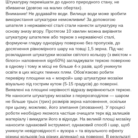
Штукатурку перемішати до одного природного стану, не
збиваючи (довгою на малих обертах).
Внимание! Не додавайте води. Вилище води може зробити
використання штукатурки неможливим! За допомогою
шпателя з нержавіючої сталі стали нанести штукатурку на
основу знизу вгору. Протягом 10 хвилин можна вирівняти
штукатурку шпателем або терком з нержавіючої сталі,
формуючи гладку однорідну поверхню без пропусків, до
досягнення рівномірного шару на товщі 1,5 зерна. Під час
розкладання штукатурки мозаїки світлого кольору (з вмістом «
білого» наповнення sign50%) загладжувати теркою поверхню
в одному і тому ж місці не більше 4-х разів, щоб уникнути
освіти в цих місцях темних плям. Обов'язково робити
перевірку площини на « мокрой» шар штукатурки мозаїки
візуально під гострим кутом (5-15 градусів) до поверхні.
Виявлені на площині нерівності відразу вирівнюються теркою.
Не наносити штукатурку мозаїки з перерозподілом — шаром
не більше трьох (трих) розмірів зерна наповнення, оскільки
при цьому, можливо, його злипання (зповзання). У процесі
роботи необхідно якомога частіше очищати терк від залишків
матеріалу і викидати його в відходи. На великій площі мозаїку
наносити однаковий інструмент, однаковий спосіб і шар, щоб
уникнути невідповідності « вузора » та візуального ефекту
різниці кольорів (на різних ділянках) на поверхні. В результаті