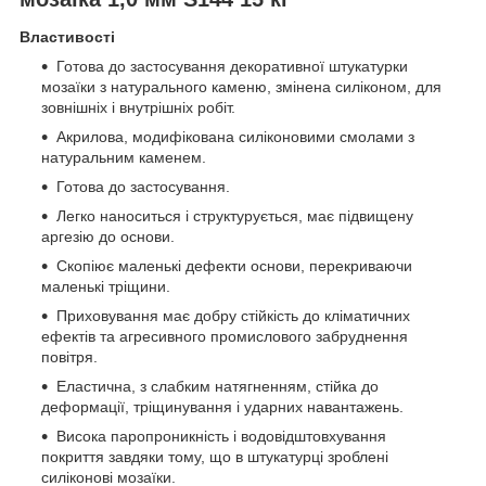
Властивості
Готова до застосування декоративної штукатурки
мозаїки з натурального каменю, змінена силіконом, для
зовнішніх і внутрішніх робіт.
Акрилова, модифікована силіконовими смолами з
натуральним каменем.
Готова до застосування.
Легко наноситься і структурується, має підвищену
аргезію до основи.
Скопіює маленькі дефекти основи, перекриваючи
маленькі тріщини.
Приховування має добру стійкість до кліматичних
ефектів та агресивного промислового забруднення
повітря.
Еластична, з слабким натягненням, стійка до
деформації, тріщинування і ударних навантажень.
Висока паропроникність і водовідштовхування
покриття завдяки тому, що в штукатурці зроблені
силіконові мозаїки.