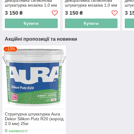
декоративна силіконова
декоративна силіконова
деко
штукатурка мозаїка 1,0 мм
штукатурка мозаїка 1,0 мм
штук
S121 15 кг
S127 15 кг
S128
3 150
3 150
3 1
₴
₴
Купити
Купити
Акційні пропозиції та новинки
–13%
Структурна штукатурка Aura
Dekor Silikon Putz R20 (короїд
2.0 мм) 25кг
В наявності