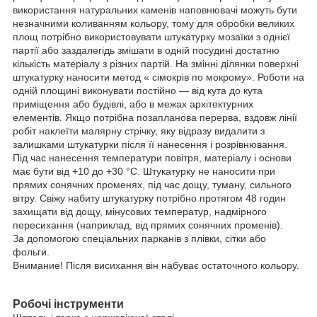
використання натуральних каменів наповнювачі можуть бути
незначними коливанням кольору, тому для обробки великих
площ потрібно використовувати штукатурку мозаїки з однієї
партії або заздалегідь змішати в одній посудині достатню
кількість матеріалу з різних партій. На змінні ділянки поверхні
штукатурку наносити метод « сімокрів по мокрому». Роботи на
одній площині виконувати постійно — від кута до кута
приміщення або будівлі, або в межах архітектурних
елементів. Якщо потрібна позапланова перерва, вздовж лінії
робіт наклеїти малярну стрічку, яку відразу видалити з
залишками штукатурки після її нанесення і розрівнювання.
Під час нанесення температури повітря, матеріалу і основи
має бути від +10 до +30 °С. Штукатурку не наносити при
прямих сонячних променях, під час дощу, туману, сильного
вітру. Свіжу набиту штукатурку потрібно протягом 48 годин
захищати від дощу, мінусових температур, надмірного
пересихання (наприклад, від прямих сонячних променів).
За допомогою спеціальних парканів з плівки, сітки або
фольги.
Внимание! Після висихання він набуває остаточного кольору.
Робочі інструменти