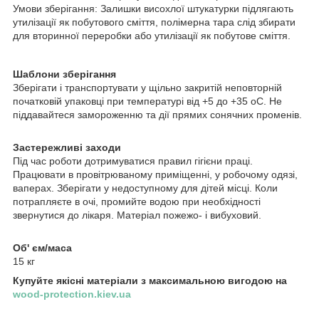
Умови зберігання: Залишки висохлої штукатурки підлягають
утилізації як побутового сміття, полімерна тара слід збирати
для вторинної переробки або утилізації як побутове сміття.
Шаблони зберігання
Зберігати і транспортувати у щільно закритій неповторній
початковій упаковці при температурі від +5 до +35 oC. Не
піддавайтеся замороженню та дії прямих сонячних променів.
Застережливі заходи
Під час роботи дотримуватися правил гігієни праці.
Працювати в провітрюваному приміщенні, у робочому одязі,
ваперах. Зберігати у недоступному для дітей місці. Коли
потрапляєте в очі, промийте водою при необхідності
звернутися до лікаря. Матеріал пожежо- і вибуховий.
Об' єм/маса
15 кг
Купуйте якісні матеріали з максимальною вигодою на
wood-protection.kiev.ua