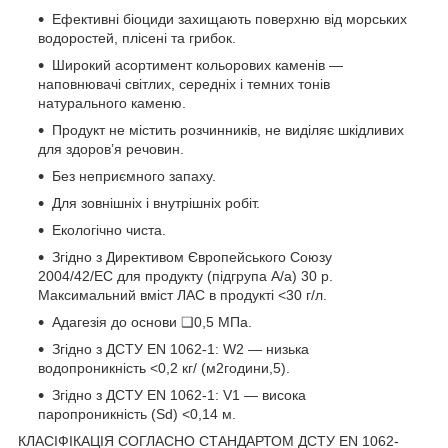
Ефективні біоциди захищають поверхню від морських
водоростей, плісені та грибок.
Широкий асортимент кольорових каменів —
наповнювачі світлих, середніх і темних тонів
натурального каменю.
Продукт не містить розчинників, не виділяє шкідливих
для здоров’я речовин.
Без неприємного запаху.
Для зовнішніх і внутрішніх робіт.
Екологічно чиста.
Згідно з Директивом Європейського Союзу
2004/42/EC для продукту (підгрупа A/a) 30 р.
Максимальний вміст ЛАС в продукті <30 г/л.
Адагезія до основи ❑0,5 МПа.
Згідно з ДСТУ EN 1062-1: W2 — низька
водопроникність <0,2 кг/ (м2години,5).
Згідно з ДСТУ EN 1062-1: V1 — висока
паропроникність (Sd) <0,14 м.
КЛАСІФІКАЦІЯ СОГЛАСНО СТАНДАРТОМ ДСТУ EN 1062-