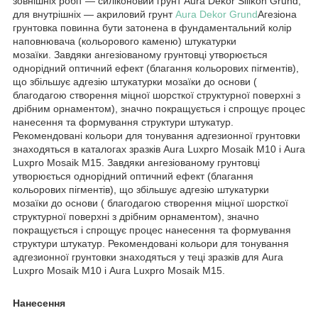
зовнішніх робіт — силіконовий грунт Aura Dekor Silikon Grund,
для внутрішніх — акриловий грунт
Aura Dekor Grund
Агезіона
грунтовка повинна бути затонена в фундаментальний колір
наповнювача (кольорового каменю) штукатурки
мозаїки. Завдяки ангезіованому грунтовці утворюється
однорідний оптичний ефект (благання кольорових пігментів),
що збільшує адгезію штукатурки мозаїки до основи (
благодагою створення міцної шорсткої структурної поверхні з
дрібним орнаментом), значно покращується і спрощує процес
нанесення та формування структури штукатур.
Рекомендовані кольори для тонування адгезионної грунтовки
знаходяться в каталогах зразків Aura Luxpro Mosaik M10 і Aura
Luxpro Mosaik M15. Завдяки ангезіованому грунтовці
утворюється однорідний оптичний ефект (благання
кольорових пігментів), що збільшує адгезію штукатурки
мозаїки до основи ( благодагою створення міцної шорсткої
структурної поверхні з дрібним орнаментом), значно
покращується і спрощує процес нанесення та формування
структури штукатур. Рекомендовані кольори для тонування
адгезионної грунтовки знаходяться у теці зразків для Aura
Luxpro Mosaik M10 і Aura Luxpro Mosaik M15.
Нанесення