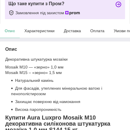
Що таке купити з Пром?
Замовлення під захистом
Опис
Характеристики
Доставка
Оплата
Умови п
Опис
Декоративна штукатурка мозаїки
Mosaik M10 — «зерно» 1,0 мм
Mosaik M15 – «зерно» 1,5 мм
Натуральний камінь
Для фасадів, утеплених мінеральною ватою і
пенополістирозом
Захищає поверхню від намокання
Висока паропроникність
Купити Aura Luxpro Mosaik M10
декоративна силіконова штукатурка
мозаїка 1,0 мм S144 15 кг