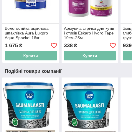
Вологостійка акрилова
Армуюча стрічка для кутів
Змі
шпаклівка Aura Luxpro
і стиків Eskaro Hydro Tape
гли
Aqua Spackel 16кг
10см-25м.
грун
Eska
1 675
338
939
₴
₴
Купити
Купити
Подібні товари компанії