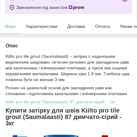
Замовлення під захистом
Опис
Характеристики
Доставка
Оплата
Умови п
Опис
Kiilto pro tile grout (Saumalaasti) – затірка c наднизьким
виділенням шкідливих летючих речовин для закладення швів
між кахельними і клінкерними плитками, а також між іншими
керамічними матеріалами. Ширина шва 1-6 мм. Глибина шва
повинна бути не менше 3 мм.
Розчин на цементній основі для закладення швів між
стіновими і підлоговими кахельними і клінкерними плитками.
Kiilto pro tile grout (Saumalaasti) 87 димчато-сірий - 1кг
Купити затірку для швів Kiilto pro tile
grout (Saumalaasti) 87 димчато-сірий -
3кг