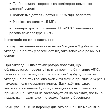
Тип/речовина - порошок на полімерно-цементно-
вапняній основі
Вологість підстави - бетон < 90 % відн. вологості
Міцність на стиск ≥ 15 МПа
Температура застосування +18-20 °C, мінімальна
робоча температура +5 °C
Інструкція по використанню
Затірку швів можна починати через 5 годин – 3 доби після
укладання плиток у залежності від закріплюючого розчину і
основи.
При закладенні швів температура поверхні, що
облицьовується, розчину і плиток повинна бути вище +5°С.
Вимкнути обігрів підлоги приблизно за 1 добу до початку
укладання плиток і заново включити можна приблизно через 1
тиждень після укладання плиток. Дати забитим швах
висохнути не менше 1 доби до введення в експлуатацію
приміщення. Затірки не застосовується на об'єктах, постійно
піддаються навантаженню водою (напр.,у басейнах)
Замішування: 10 кг порошку для затирання швів механічно