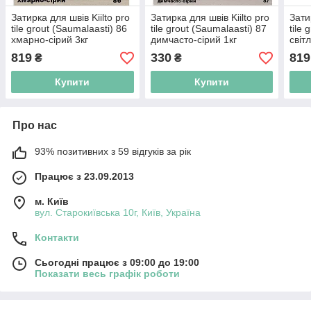
Затирка для швів Kiilto pro
Затирка для швів Kiilto pro
Зати
tile grout (Saumalaasti) 86
tile grout (Saumalaasti) 87
tile
хмарно-сірий 3кг
димчасто-сірий 1кг
світ
819
330
819
₴
₴
Купити
Купити
Про нас
93% позитивних з 59 відгуків за рік
Працює з 23.09.2013
м. Київ
вул. Старокиївська 10г, Київ, Україна
Контакти
Сьогодні працює з 09:00 до 19:00
Показати весь графік роботи