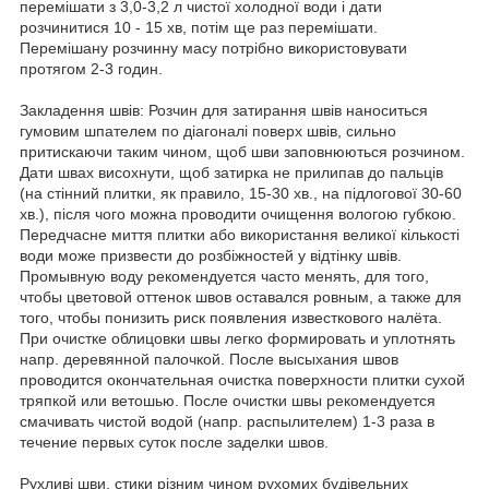
перемішати з 3,0-3,2 л чистої холодної води і дати
розчинитися 10 - 15 хв, потім ще раз перемішати.
Перемішану розчинну масу потрібно використовувати
протягом 2-3 годин.
Закладення швів: Розчин для затирання швів наноситься
гумовим шпателем по діагоналі поверх швів, сильно
притискаючи таким чином, щоб шви заповнюються розчином.
Дати швах висохнути, щоб затирка не прилипав до пальців
(на стінний плитки, як правило, 15-30 хв., на підлогової 30-60
хв.), після чого можна проводити очищення вологою губкою.
Передчасне миття плитки або використання великої кількості
води може призвести до розбіжностей у відтінку швів.
Промывную воду рекомендуется часто менять, для того,
чтобы цветовой оттенок швов оставался ровным, а также для
того, чтобы понизить риск появления известкового налёта.
При очистке облицовки швы легко формировать и уплотнять
напр. деревянной палочкой. После высыхания швов
проводится окончательная очистка поверхности плитки сухой
тряпкой или ветошью. После очистки швы рекомендуется
смачивать чистой водой (напр. распылителем) 1-3 раза в
течение первых суток после заделки швов.
Рухливі шви, стики різним чином рухомих будівельних