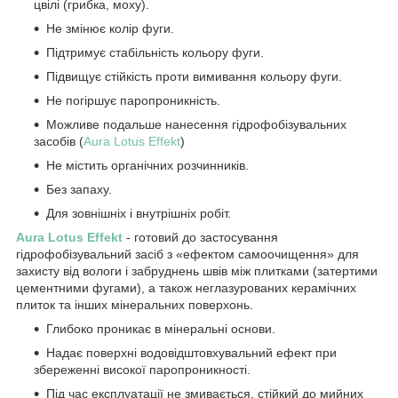
цвілі (грибка, моху).
Не змінює колір фуги.
Підтримує стабільність кольору фуги.
Підвищує стійкість проти вимивання кольору фуги.
Не погіршує паропроникність.
Можливе подальше нанесення гідрофобізувальних
засобів (
Aura Lotus Effekt
)
Не містить органічних розчинників.
Без запаху.
Для зовнішніх і внутрішніх робіт.
Aura Lotus Effekt
- готовий до застосування
гідрофобізувальний засіб з «ефектом самоочищення» для
захисту від вологи і забруднень швів між плитками (затертими
цементними фугами), а також неглазурованих керамічних
плиток та інших мінеральних поверхонь.
Глибоко проникає в мінеральні основи.
Надає поверхні водовідштовхувальний ефект при
збереженні високої паропроникності.
Під час експлуатації не змивається, стійкий до мийних