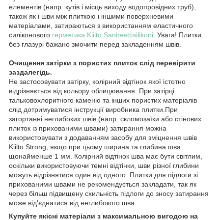
елементів (напр. кутів і місць виходу водопровідних труб),
також як і шви між плиткою і іншими поверхневими
матеріалами, затираються з використанням еластичного
силіконового
герметика Kiilto Saniteettisilikoni
. Увага! Плитки
без глазурі бажано змочити перед закладенням швів.
Очищення затірки з пористих плиток слід перевірити
заздалегідь.
Не застосовувати затірку, колірний відтінок якої істотно
відрізняється від кольору облицювання. При затірці
тальковохлоритного каменю та інших пористих матеріалів
слід дотримуватися інструкції виробника плитки.При
загортанні неглибоких швів (напр. скломозаїки або стінових
плиток із прихованими швами) затирання можна
використовувати з додаванням засобу для зміцнення швів
Kiilto Strong, якщо при цьому ширина та глибина шва
щонайменше 1 мм. Колірний відтінок шва має бути світлим,
оскільки використовуючи темні відтінки, шви різної глибини
можуть відрізнятися один від одного. Плитки для підлоги зі
прихованими швами не рекомендується закладати, так як
через більш підвищену схильність підлоги до зносу затирання
може від'єднатися від неглибокого шва.
Купуйте якісні матеріали з максимальною вигодою на