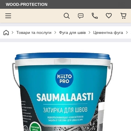
WOOD-PROTECTION
Товари та послуги
Фуга для швів
Цементна фуга