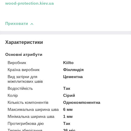
wood-protection.kiev.ua
Приховати
Характеристики
Основні атрибути
Виробник
Kiilto
Країна виробник
Фінляндія
Вид затірки для
Цементна
міжплиткових швів
Водостійкість
Так
Колір
Сірий
Кількість компонентів
Однокомпонентна
Максимальна ширина шва
6 мм
Мінімальна ширина шва
1 мм
Протигрибкова дію
Так
Термін зберігання
36 міс