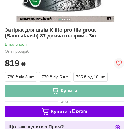
Затірка для швів Kiilto pro tile grout
(Saumalaasti) 87 димчато-сірий - 3кг
В наявності
Опт і роздріб
819
₴
780 ₴
від 3 шт.
770 ₴
від 5 шт.
765 ₴
від 10 шт.
Купити
або
Купити з
Що таке купити з Пром?