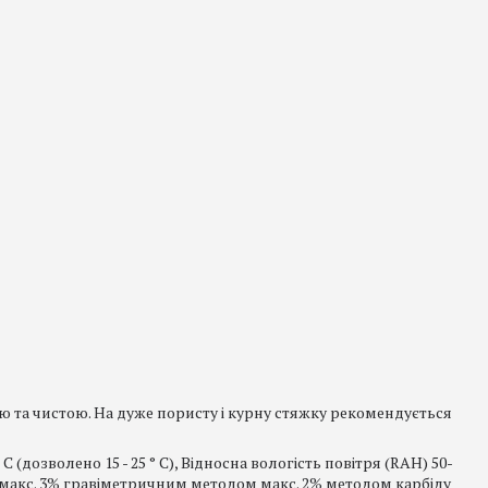
ю та чистою. На дуже пористу і курну стяжку рекомендується
C (дозволено 15 - 25 ° C), Відносна вологість повітря (RAH) 50-
г макс. 3% гравіметричним методом макс. 2% методом карбіду