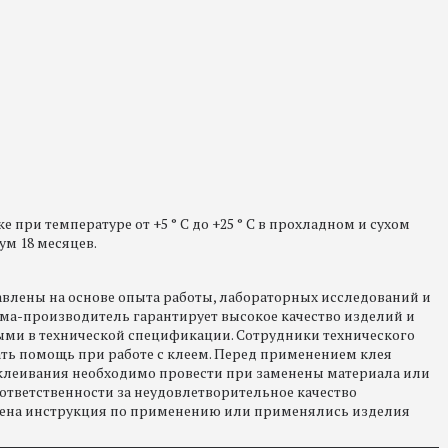
при температуре от +5 ° C до +25 ° C в прохладном и сухом
ум 18 месяцев.
влены на основе опыта работы, лабораторных исследований и
а-производитель гарантирует высокое качество изделий и
ыми в технической спецификации. Сотрудники технического
ать помощь при работе с клеем. Перед применением клея
склеивания необходимо провести при заменены материала или
тветственности за неудовлетворительное качество
юдена инструкция по применению или применялись изделия