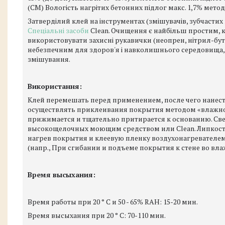
(СМ) Вологість нагрітих бетонних підлог макс. 1,7% мето
Затверділий клей на інструментах (змішувачів, зубчасти
Спеціальні засоби
Clean. Очищення є найбільш простим, к
використовувати захисні рукавички (неопрен, нітрил-бута
небезпечним для здоров'я і навколишнього середовища,
змішування.
Використання:
Клей перемешать перед применением, после чего нанес
осуществлять приклеивания покрытия методом «влажно
прижимается и тщательно притирается к основанию. Свеж
высокощелочных моющим средством или Clean. Липкост
нагрев покрытия и клеевую пленку воздухонагревателем
(напр., При сгибании и подъеме покрытия к стене во вл
Время высыхания:
Время работы при 20 ° C и 50 - 65% RAH: 15-20 мин.
Время высыхания при 20 ° C: 70-110 мин.