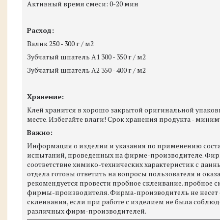
Активный время смеси: 0-20 мин
Расход:
Валик 250 - 300 г / м2
Зубчатый шпатель А1 300 - 350 г / м2
Зубчатый шпатель А2 350 - 400 г / м2
Хранение:
Клей хранится в хорошо закрытой оригинальной упаковке 
месте. Избегайте влаги! Срок хранения продукта - миним
Важно:
Информация о изделии и указания по применению соста
испытаний, проведенных на фирме-производителе. Фирм
соответствие химико-технических характеристик с данн
отдела готовы ответить на вопросы пользователя и оказ
рекомендуется провести пробное склеивание. пробное 
фирмы-производителя. Фирма-производитель не несет о
склеивания, если при работе с изделием не была собл
различных фирм-производителей.