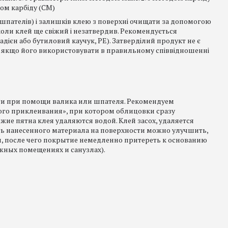
дом карбіду (СМ)
х шпателів) і залишків клею з поверхні очищати за допомогою
оли клей ще свіжий і незатвердив. Рекомендується
дієн або бутиловий каучук, PE). Затверділий продукт не є
 якщо його використовувати в правильному співвідношенні
ти при помощи валика или шпателя. Рекомендуем
го приклеивания», при котором облицовки сразу
ие пятна клея удаляются водой. Клей засох, удаляется
ь нанесенного материала на поверхности можно улучшить,
, после чего покрытие немедленно притереть к основанию
ажных помещениях и санузлах).