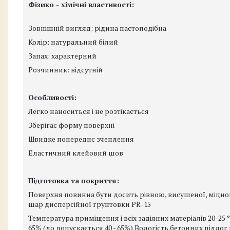
Фізико - хімічні властивості:
Зовнішній вигляд: рідина пастоподібна
Колір: натуральний білий
Запах: характерний
Розчинник: відсутній
Особливості:
Легко наноситься і не розтікається
Зберігає форму поверхні
Швидке попереднє зчеплення
Еластичний клейовий шов
Підготовка та покриття:
Поверхня повинна бути досить рівною, висушеної, міцно
шар дисперсійної ґрунтовки PR-15
Температура приміщення і всіх задіяних матеріалів 20-25 ° 
65% (до допускається 40 - 65%) Вологість бетонних підло