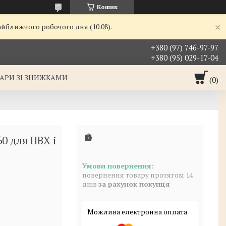
Кошик
айближчого робочого дня (10.08).
+380 (97) 746-97-97
+380 (95) 029-17-04
АРИ ЗІ ЗНИЖКАМИ
0 для ПВХ і
повернення товару протягом 14
днів
за рахунок покупця