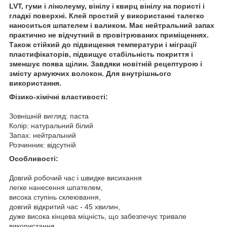
LVT, гуми і лінолеуму, вінілу і квирц вінілу на пористі і
гладкі поверхні. Клей простий у використанні талегко
наноситься шпателем і валиком. Має нейтральний запах
практично не відчутний в провітрюваних приміщеннях.
Також стійкий до підвищення температури і міграції
пластифікаторів, підвищує стабільність покриття і
зменшує поява щілин. Завдяки новітній рецептурою і
змісту армуючих волокон. Для внутрішнього
використання.
Фізико-хімічні властивості:
Зовнішній вигляд: паста
Колір: натуральний білий
Запах: нейтральний
Розчинник: відсутній
Особливості:
Довгий робочий час і швидке висихання
легке нанесення шпателем,
висока ступінь склеювання,
довгий відкритий час - 45 хвилин,
дуже висока кінцева міцність, що забезпечує тривале
використання