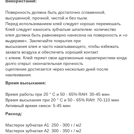
Використання:
Поверхность должна быть достаточно сглаженной,
высушенной, прочной, чистой и без пыли.
Перед использованием клей следует хорошо перемешать.
Клей следует наносить зубчатым шпателем. количество
клея должна быть равномерно нанесена на поверхность и «о
выдержке». Заключайте покрытия при
высыхания клея и часто накатывающего, чтобы избежать
захвата воздуха и обеспечить хороший контакт
с клеем. Клей теряет свои адгезионные характеристики когда
долго открыт. окончательная прочность
сцепление достигается через несколько дней после
наклеивания.
Время высыхания:
Время работы при 20 ° C и 50 - 65% RAH: 30-45 мин.
Время высыхания при 20 ° C и 50 - 65% RAH: 70-110 мин
Активный время смеси: 5-45 мин
Расход:
Мастерок зубчатая А1: 250 - 300 г / м2
Мастерок зубчатая А2: 300 - 350 г / м2