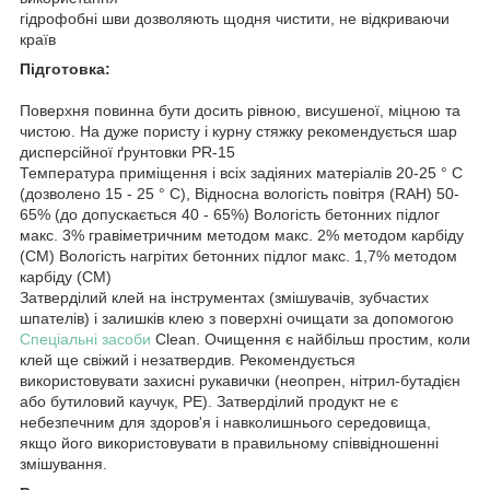
гідрофобні шви дозволяють щодня чистити, не відкриваючи
країв
Підготовка:
Поверхня повинна бути досить рівною, висушеної, міцною та
чистою. На дуже пористу і курну стяжку рекомендується шар
дисперсійної ґрунтовки PR-15
Температура приміщення і всіх задіяних матеріалів 20-25 ° C
(дозволено 15 - 25 ° C), Відносна вологість повітря (RAH) 50-
65% (до допускається 40 - 65%) Вологість бетонних підлог
макс. 3% гравіметричним методом макс. 2% методом карбіду
(СМ) Вологість нагрітих бетонних підлог макс. 1,7% методом
карбіду (СМ)
Затверділий клей на інструментах (змішувачів, зубчастих
шпателів) і залишків клею з поверхні очищати за допомогою
Спеціальні засоби
Clean. Очищення є найбільш простим, коли
клей ще свіжий і незатвердив. Рекомендується
використовувати захисні рукавички (неопрен, нітрил-бутадієн
або бутиловий каучук, PE). Затверділий продукт не є
небезпечним для здоров'я і навколишнього середовища,
якщо його використовувати в правильному співвідношенні
змішування.