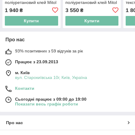
поліуретановий клей Mitol
поліуретановий клей Mitol
текс
1549 без вмісту
1549 без вмісту
1 940
3 550
1 8
₴
₴
розчинників ( 7 кг )
розчинників ( 14 кг )
Купити
Купити
Про нас
93% позитивних з 59 відгуків за рік
Працює з 23.09.2013
м. Київ
вул. Старокиївська 10г, Київ, Україна
Контакти
Сьогодні працює з 09:00 до 19:00
Показати весь графік роботи
Про нас