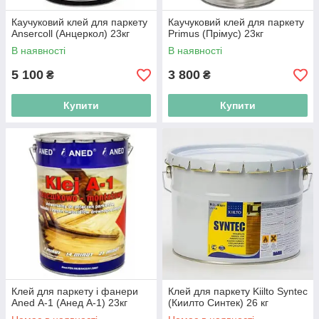
Каучуковий клей для паркету
Каучуковий клей для паркету
Ansercoll (Анцеркол) 23кг
Primus (Прімус) 23кг
В наявності
В наявності
5 100
3 800
₴
₴
Купити
Купити
Клей для паркету і фанери
Клей для паркету Kiilto Syntec
Aned А-1 (Анед А-1) 23кг
(Киилто Синтек) 26 кг