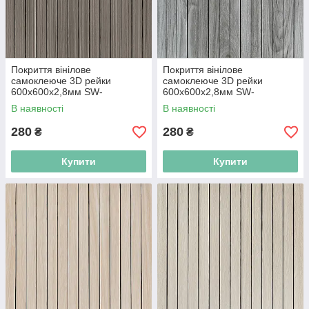
Покриття вінілове
Покриття вінілове
самоклеюче 3D рейки
самоклеюче 3D рейки
600х600х2,8мм SW-
600х600х2,8мм SW-
00003245
00003247
В наявності
В наявності
280
280
₴
₴
Купити
Купити