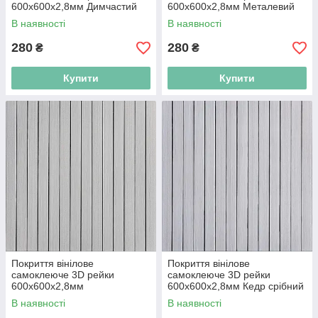
600х600х2,8мм Димчастий
600х600х2,8мм Металевий
каштан SW-00002195
попіл SW-00002196
В наявності
В наявності
280
280
₴
₴
Купити
Купити
Покриття вінілове
Покриття вінілове
самоклеюче 3D рейки
самоклеюче 3D рейки
600х600х2,8мм
600х600х2,8мм Кедр срібний
Скандинавський білий шпон
SW-00002198
В наявності
В наявності
SW-00002197