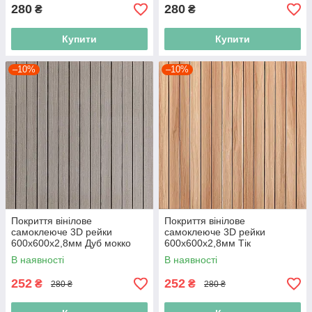
280
280
₴
₴
Купити
Купити
–10%
–10%
Покриття вінілове
Покриття вінілове
самоклеюче 3D рейки
самоклеюче 3D рейки
600х600х2,8мм Дуб мокко
600х600х2,8мм Тік
SW-00002201
золотистий SW-00002203
В наявності
В наявності
252
252
₴
₴
280 ₴
280 ₴