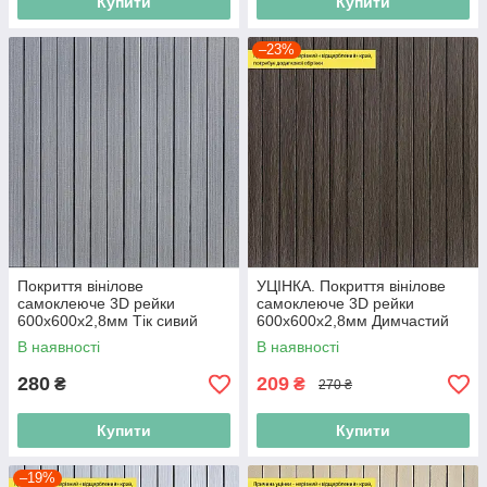
Купити
Купити
–23%
Покриття вінілове
УЦІНКА. Покриття вінілове
самоклеюче 3D рейки
самоклеюче 3D рейки
600х600х2,8мм Тік сивий
600х600х2,8мм Димчастий
SW-00002206
каштан SW-00002962
В наявності
В наявності
280
209
₴
₴
270 ₴
Купити
Купити
–19%