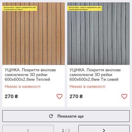
УЦІНКА. Покриття вінілове
УЦІНКА. Покриття вінілове
самоклеюче 3D рейки
самоклеюче 3D рейки
600х600х2,8мм Теплий
600х600х2,8мм Тік сивий
бурштин SW-00002965
SW-00002966
Немає в наявності
Немає в наявності
270
270
₴
₴
Показати ще
1
/ 2