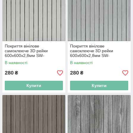
Покриття вінілове
Покриття вінілове
самоклеюче 3D рейки
самоклеюче 3D рейки
600х600х2,8мм SW-
600х600х2,8мм SW-
00003242
00003243
В наявності
В наявності
280
280
₴
₴
Купити
Купити