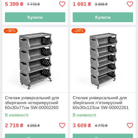
5 399
1 691
₴
₴
7 770 ₴
3 398 ₴
Купити
Купити
–36%
–24%
Стелаж універсальний для
Стелаж універсальний для
зберігання чотириярусний
зберігання п'ятиярусний
60х30х77см SW-00002260
60х30х123см SW-00002261
В наявності
В наявності
2 719
3 609
₴
₴
4 255 ₴
4 770 ₴