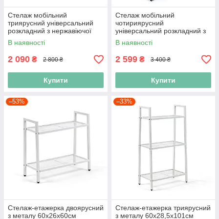
Стелаж мобільний
Стелаж мобільний
триярусний універсальний
чотириярусний
розкладний з нержавіючої
універсальний розкладний з
сталі 89х72х34см Чорний
нержавіючої сталі
В наявності
В наявності
SW-00002097
126х72х34см Чорний SW-
00002098
2 090
2 599
₴
₴
2 800 ₴
3 400 ₴
Купити
Купити
–53%
–33%
Стелаж-етажерка двоярусний
Стелаж-етажерка триярусний
з металу 60х26х60см
з металу 60х28,5х101см