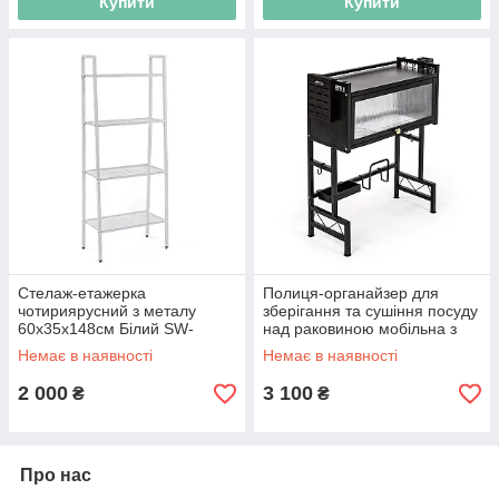
Купити
Купити
Стелаж-етажерка
Полиця-органайзер для
чотириярусний з металу
зберігання та сушіння посуду
60х35х148см Білий SW-
над раковиною мобільна з
00002104
нержавіючої сталі
Немає в наявності
Немає в наявності
65х30х78см Чорна SW-
00002115
2 000
3 100
₴
₴
Про нас