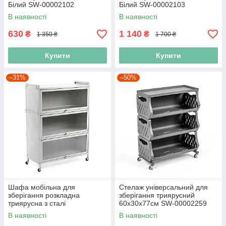
Білий SW-00002102
Білий SW-00002103
В наявності
В наявності
630
1 140
₴
₴
1 350 ₴
1 700 ₴
Купити
Купити
–31%
–50%
Шафа мобільна для
Стелаж універсальний для
зберігання розкладна
зберігання триярусний
триярусна з сталі
60х30х77см SW-00002259
70х36х112,8см Світло-сірий
В наявності
В наявності
SW-00002116