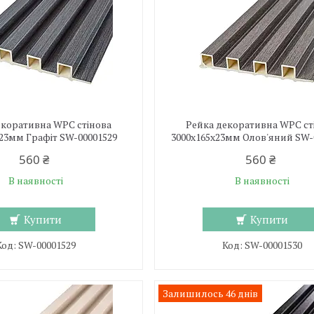
екоративна WPC стінова
Рейка декоративна WPC ст
х23мм Графіт SW-00001529
3000х165х23мм Олов'яний SW-
560 ₴
560 ₴
В наявності
В наявності
Купити
Купити
SW-00001529
SW-00001530
Залишилось 46 днів