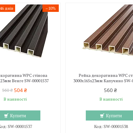
6 днів
–10%
екоративна WPC стінова
Рейка декоративна WPC ст
х23мм Венге SW-00001537
3000х165х23мм Капучино SW-
504 ₴
560 ₴
560 ₴
В наявності
В наявності
Купити
Купити
SW-00001537
SW-00001538