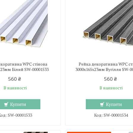
екоративна WPC стінова
Рейка декоративна WPC ст
х23мм Білий SW-00001533
3000х165х23мм Вугілля SW-0
560 ₴
560 ₴
В наявності
В наявності
Купити
Купити
SW-00001533
SW-00001534