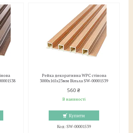
інова
Рейка декоративна WPC стінова
00001538
3000х165х23мм Вільха SW-00001539
560 ₴
В наявності
Купити
SW-00001539