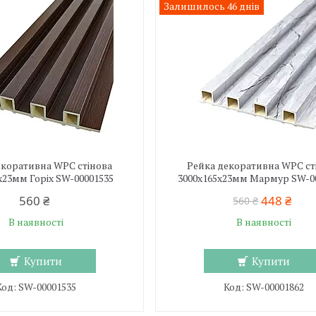
Залишилось 46 днів
екоративна WPC стінова
Рейка декоративна WPC ст
х23мм Горіх SW-00001535
3000х165х23мм Мармур SW-0
560 ₴
448 ₴
560 ₴
В наявності
В наявності
Купити
Купити
SW-00001535
SW-00001862