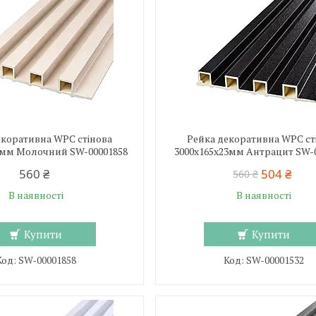
екоративна WPC стінова
Рейка декоративна WPC ст
3мм Молочний SW-00001858
3000х165х23мм Антрацит SW-
560 ₴
504 ₴
560 ₴
В наявності
В наявності
Купити
Купити
SW-00001858
SW-00001532