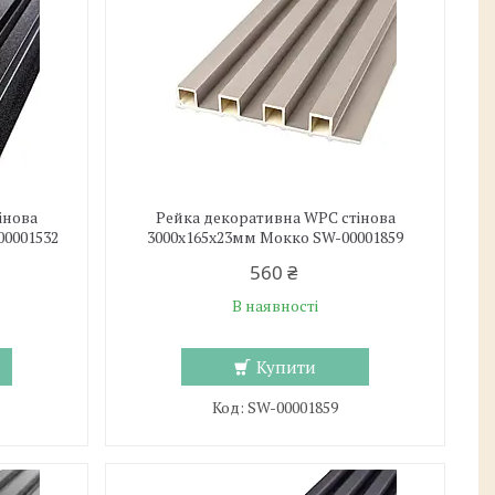
інова
Рейка декоративна WPC стінова
00001532
3000х165х23мм Мокко SW-00001859
560 ₴
В наявності
Купити
SW-00001859