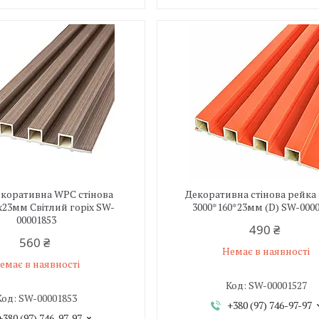
екоративна WPC стінова
Декоративна стінова рейка
х23мм Світлий горіх SW-
3000*160*23мм (D) SW-000
00001853
490 ₴
560 ₴
Немає в наявності
емає в наявності
SW-00001527
SW-00001853
+380 (97) 746-97-97
+380 (97) 746-97-97