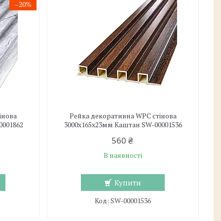
–20%
інова
Рейка декоративна WPC стінова
0001862
3000х165х23мм Каштан SW-00001536
560 ₴
В наявності
Купити
SW-00001536