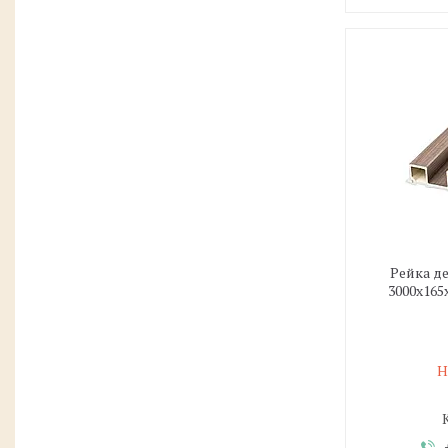
Рейка д
3000х165
Н