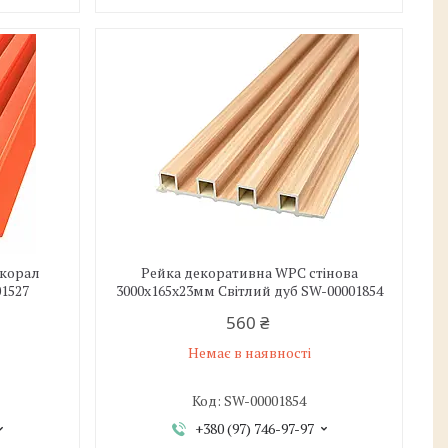
 корал
Рейка декоративна WPC стінова
01527
3000х165х23мм Світлий дуб SW-00001854
560 ₴
Немає в наявності
SW-00001854
+380 (97) 746-97-97