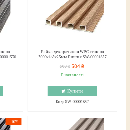
інова
Рейка декоративна WPC стінова
00001530
3000х165х23мм Вишня SW-00001857
504 ₴
560 ₴
В наявності
Купити
SW-00001857
–10%