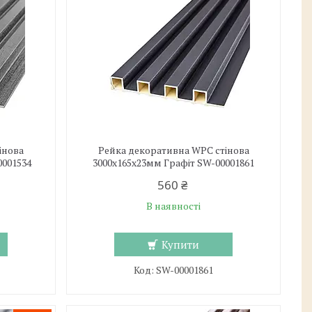
інова
Рейка декоративна WPC стінова
0001534
3000х165х23мм Графіт SW-00001861
560 ₴
В наявності
Купити
SW-00001861