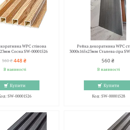
екоративна WPC стінова
Рейка декоративна WPC ст
х23мм Сосна SW-00001526
3000х165х23мм Сталева сіра SW
448 ₴
560 ₴
560 ₴
В наявності
В наявності
Купити
Купити
SW-00001526
SW-00001528