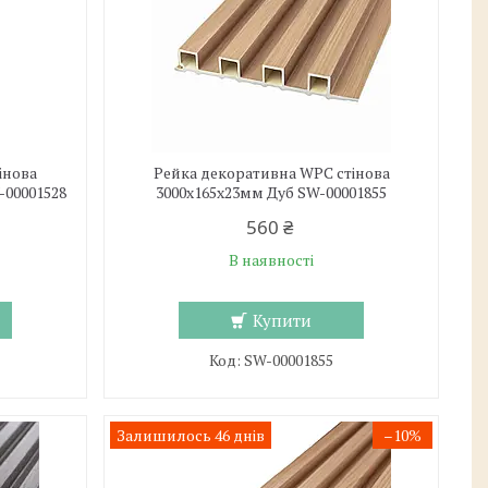
інова
Рейка декоративна WPC стінова
-00001528
3000х165х23мм Дуб SW-00001855
560 ₴
В наявності
Купити
SW-00001855
Залишилось 46 днів
–10%