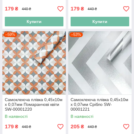
179
179
₴
₴
440 ₴
440 ₴
Купити
Купити
–59%
–53%
Самоклеюча плівка 0,45х10м
Самоклеюча плівка 0,45х10м
х 0,07мм Помаранчові квіти
х 0,07мм Срібло SW-
SW-00001220
00001221
В наявності
В наявності
179
205
₴
₴
440 ₴
440 ₴