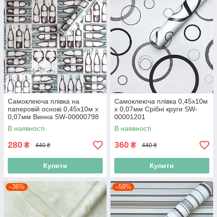
Самоклеюча плівка на
Самоклеюча плівка 0,45х10м
паперовій основі 0,45х10м х
х 0,07мм Срібні круги SW-
0,07мм Винна SW-00000798
00001201
В наявності
В наявності
280
360
₴
₴
440 ₴
440 ₴
Купити
Купити
–36%
–59%