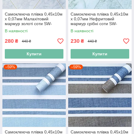
Самоклеюча плівка 0,45х10м
Самоклеюча плівка 0,45х10м
х 0,07мм Малахітовий
х 0,07мм Нефритовий
мармур золоті соти SW-
мармур срібні соти SW-
00001214
00001215
В наявності
В наявності
280
230
₴
₴
440 ₴
440 ₴
Купити
Купити
–59%
–59%
Самоклеюча плівка 0,45х10м
Самоклеюча плівка 0,45х10м