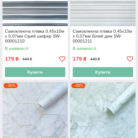
Самоклеюча плівка 0,45х10м
Самоклеюча плівка 0,45х10м
х 0,07мм Сірий шифер SW-
х 0,07мм Білий дим SW-
00001210
00001211
В наявності
В наявності
179
179
₴
₴
440 ₴
440 ₴
Купити
Купити
–36%
–48%