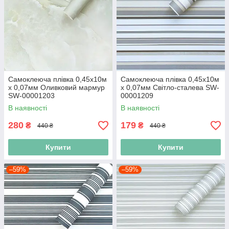
Самоклеюча плівка 0,45х10м
Самоклеюча плівка 0,45х10м
х 0,07мм Оливковий мармур
х 0,07мм Світло-сталева SW-
SW-00001203
00001209
В наявності
В наявності
280
179
₴
₴
440 ₴
440 ₴
Купити
Купити
–59%
–59%