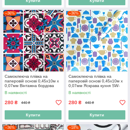
Купити
Купити
–36%
–36%
Самоклеюча плівка на
Самоклеюча плівка на
паперовій основі 0,45х10м х
паперовій основі 0,45х10м х
0,07мм Вінтажна бордова
0,07мм Яскрава кухня SW-
мозаїка SW-00000789
00000795
В наявності
В наявності
280
280
₴
₴
440 ₴
440 ₴
Купити
Купити
–36%
–18%