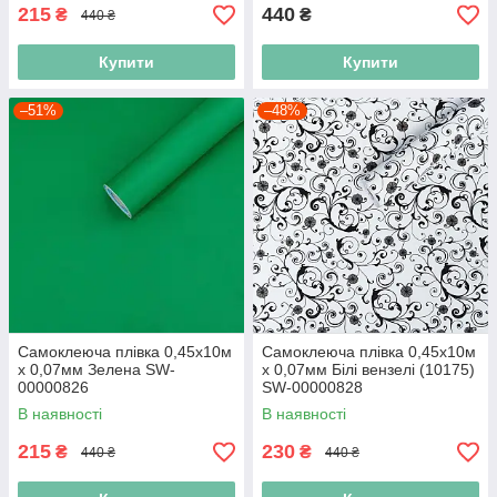
215
440
₴
₴
440 ₴
Купити
Купити
–51%
–48%
Самоклеюча плівка 0,45х10м
Самоклеюча плівка 0,45х10м
х 0,07мм Зелена SW-
х 0,07мм Білі вензелі (10175)
00000826
SW-00000828
В наявності
В наявності
215
230
₴
₴
440 ₴
440 ₴