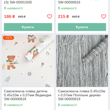
(S) SW-00001505
SW-00000816
В наявності
В наявності
186
215
₴
₴
440 ₴
440 ₴
Купити
Купити
–51%
Самоклеюча плівка дитяча
Самоклеюча плівка 0,45х10м
0,45х10м х 0,07мм Ведмедик
х 0,07мм Попільне дерево
SW-00000818
SW-00000819
В наявності
В наявності