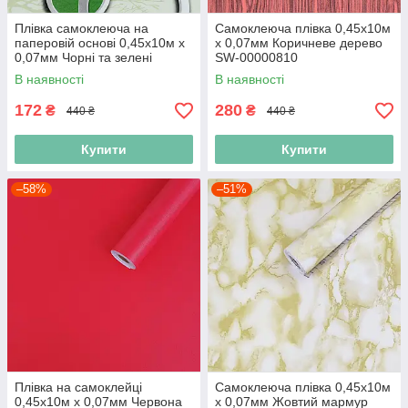
Плівка самоклеюча на
Самоклеюча плівка 0,45х10м
паперовій основі 0,45х10м х
х 0,07мм Коричневе дерево
0,07мм Чорні та зелені
SW-00000810
дерева SW-00002440
В наявності
В наявності
172
280
₴
₴
440 ₴
440 ₴
Купити
Купити
–58%
–51%
Плівка на самоклейці
Самоклеюча плівка 0,45х10м
0,45х10м х 0,07мм Червона
х 0,07мм Жовтий мармур