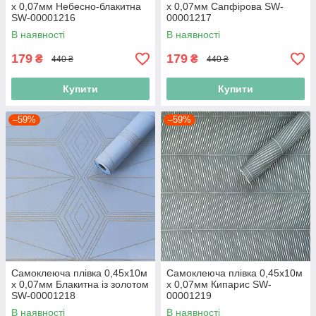
х 0,07мм Небесно-блакитна
х 0,07мм Сапфірова SW-
SW-00001216
00001217
В наявності
В наявності
179
179
₴
₴
440 ₴
440 ₴
Купити
Купити
–59%
–59%
Самоклеюча плівка 0,45х10м
Самоклеюча плівка 0,45х10м
х 0,07мм Блакитна із золотом
х 0,07мм Кипарис SW-
SW-00001218
00001219
В наявності
В наявності