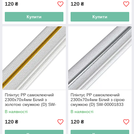
120
120
₴
₴
Купити
Купити
Плінтус РР самоклеючий
Плінтус РР самоклеючий
2300х70х4мм Білий з
2300х70х4мм Білий з сірою
золотою смужкою (D) SW-
смужкою (D) SW-00001833
00001832
В наявності
В наявності
120
120
₴
₴