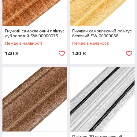
Гнучкий самоклеючий плінтус
Гнучкий самоклеючий плінтус
дуб золотий SW-00000075
бежевий SW-00000066
Немає в наявності
Немає в наявності
140
140
₴
₴
Плінтус РР самоклеючий