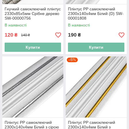
Гнучкий самоклеючий плінтус
Плінтус РР самоклеючий
2330х85х5мм Срібне дерево
2300х140х4мм Білий (D) SW-
SW-00000756
00001808
В наявності
В наявності
120
190
₴
₴
140 ₴
Купити
Купити
–5%
Плінтус РР самоклеючий
Плінтус РР самоклеючий
2300х140х4мм Білий з сірою
2300х140х4мм Білий з