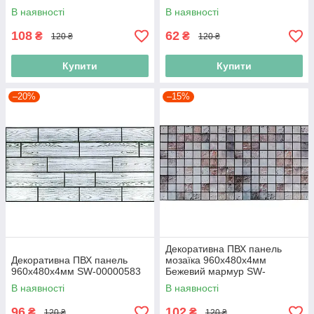
В наявності
В наявності
108
62
₴
₴
120 ₴
120 ₴
Купити
Купити
–20%
–15%
Декоративна ПВХ панель
Декоративна ПВХ панель
мозаїка 960х480х4мм
960х480х4мм SW-00000583
Бежевий мармур SW-
00001433
В наявності
В наявності
96
102
₴
₴
120 ₴
120 ₴