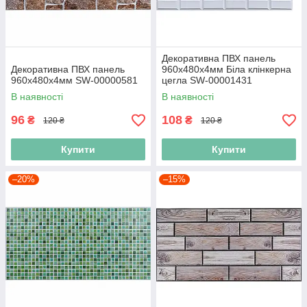
Декоративна ПВХ панель
Декоративна ПВХ панель
960х480х4мм Біла клінкерна
960х480х4мм SW-00000581
цегла SW-00001431
В наявності
В наявності
96
108
₴
₴
120 ₴
120 ₴
Купити
Купити
–20%
–15%