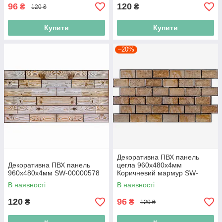
96
120
₴
₴
120 ₴
Купити
Купити
–20%
Декоративна ПВХ панель
Декоративна ПВХ панель
цегла 960х480х4мм
960х480х4мм SW-00000578
Коричневий мармур SW-
00001428
В наявності
В наявності
120
96
₴
₴
120 ₴