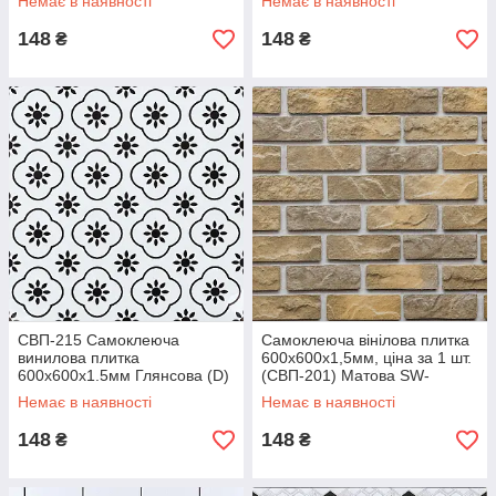
Немає в наявності
Немає в наявності
148
148
₴
₴
СВП-215 Самоклеюча
Самоклеюча вінілова плитка
винилова плитка
600х600х1,5мм, ціна за 1 шт.
600х600х1.5мм Глянсова (D)
(СВП-201) Матова SW-
SW-00002263
00000508
Немає в наявності
Немає в наявності
148
148
₴
₴