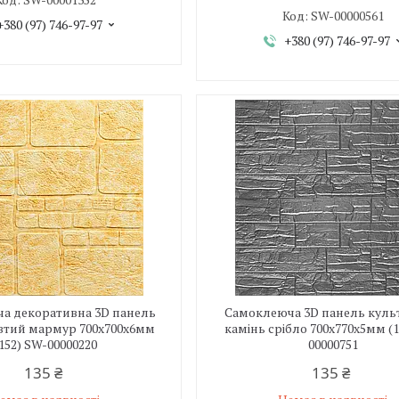
SW-00000561
+380 (97) 746-97-97
+380 (97) 746-97-97
а декоративна 3D панель
Самоклеюча 3D панель кул
втий мармур 700х700х6мм
камінь срібло 700x770x5мм (1
152) SW-00000220
00000751
135 ₴
135 ₴