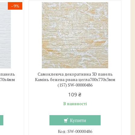
–9%
 панель
Самоклеюча декоративна 3D панель
х770х4мм
Камінь бежева рвана цегла700х770х3мм
(157) SW-00000486
109 ₴
В наявності
Купити
SW-00000486