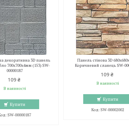
а декоративна 3D панель
Панель стінова 3D 680х68
бло 700х700х4мм (153) SW-
Коричневий сланець SW-00
00000187
109 ₴
109 ₴
В наявності
В наявності
Купити
Купити
SW-00002002
SW-00000187