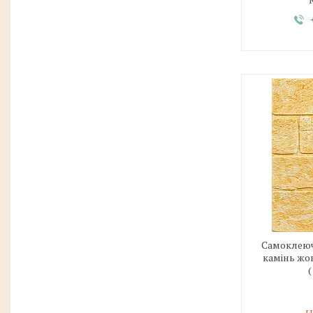
Самоклеюч
камінь жо
(