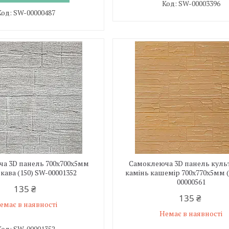
SW-00003396
SW-00000487
а 3D панель 700х700х5мм
Самоклеюча 3D панель кул
кава (150) SW-00001352
камінь кашемір 700x770x5мм (
00000561
135 ₴
135 ₴
емає в наявності
Немає в наявності
SW-00001352