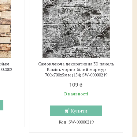
0х4мм
Самоклеюча декоративна 3D панель
002002
Камінь чорно-білий мармур
700х700х5мм (154) SW-00000219
109 ₴
В наявності
Купити
SW-00000219