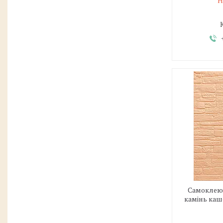
Н
Самоклеюч
камінь каш