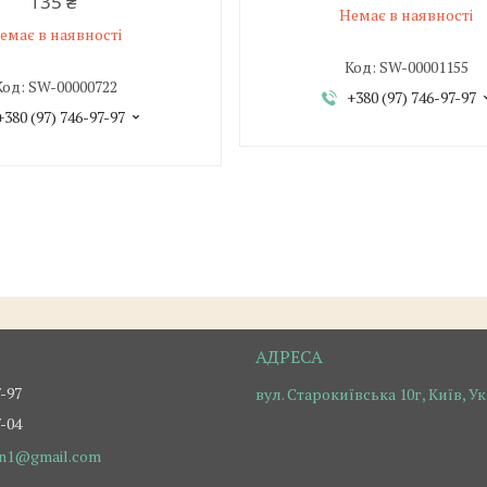
135 ₴
Немає в наявності
емає в наявності
SW-00001155
SW-00000722
+380 (97) 746-97-97
+380 (97) 746-97-97
7-97
вул. Старокиївська 10г, Київ, У
7-04
on1@gmail.com