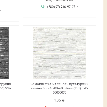
+380 (97) 746-97-97
ьтурний
Самоклеюча 3D панель культурний
56) SW-
камінь білий 700х600х8мм (191) SW-
00000070
135 ₴