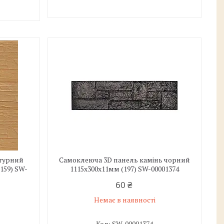
ьтурний
Самоклеюча 3D панель камінь чорний
159) SW-
1115х300х11мм (197) SW-00001374
60 ₴
Немає в наявності
SW-00001374