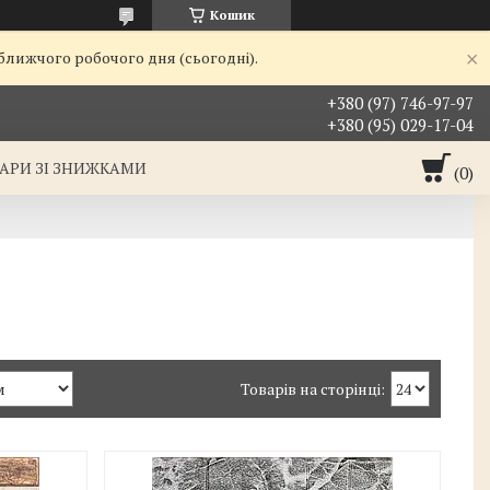
Кошик
йближчого робочого дня (сьогодні).
+380 (97) 746-97-97
+380 (95) 029-17-04
АРИ ЗІ ЗНИЖКАМИ