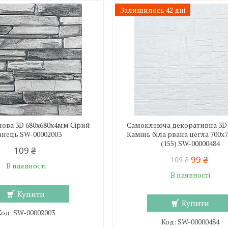
Залишилось 42 дні
нова 3D 680х680х4мм Сірий
Самоклеюча декоративна 3D
анець SW-00002003
Камінь біла рвана цегла 700
(155) SW-00000484
109 ₴
99 ₴
109 ₴
В наявності
В наявності
Купити
Купити
SW-00002003
SW-00000484