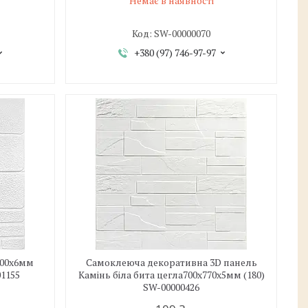
Немає в наявності
SW-00000070
+380 (97) 746-97-97
700х6мм
Самоклеюча декоративна 3D панель
01155
Камінь біла бита цегла700х770х5мм (180)
SW-00000426