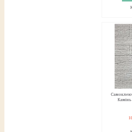
Самоклеюч
Камінь 
Н