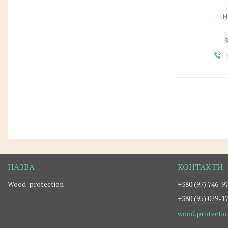
Н
Wood-protection
+380 (97) 746-9
+380 (95) 029-1
wood.protecti