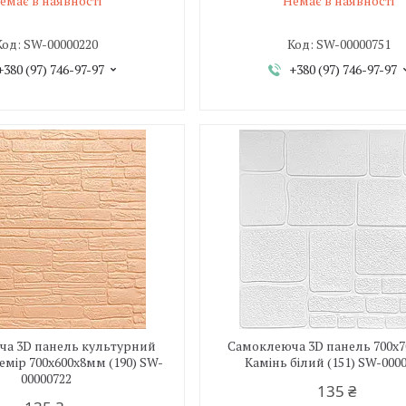
емає в наявності
Немає в наявності
SW-00000220
SW-00000751
+380 (97) 746-97-97
+380 (97) 746-97-97
а 3D панель культурний
Самоклеюча 3D панель 700х
емір 700x600x8мм (190) SW-
Камінь білий (151) SW-000
00000722
135 ₴