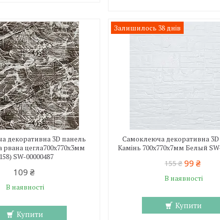
Залишилось 38 днів
а декоративна 3D панель
Самоклеюча декоративна 3D
ра рвана цегла700х770х3мм
Камінь 700х770х7мм Белый SW
158) SW-00000487
99 ₴
155 ₴
109 ₴
В наявності
В наявності
Купити
Купити